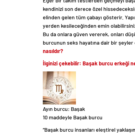
Eğer bir takım testlerden geçmeyi başar
kendinizi son derece özel hissedeceksin
elinden gelen tüm çabayı gösterir. Yapı
yerden kesileceğinden emin olabilirsin
Bu da onlara güven vererek, onları d
burcunun seks hayatına dair bir şeyler
nasıldır?
İlginizi çekebilir: Başak burcu erkeği 
Ayın burcu: Başak
10 maddeyle Başak burcu
“Başak burcu insanları eleştirel yaklaş