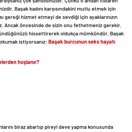
dıysanız çok şanslısınızdır. Çünkü o andan itibaren
izdir. Başak kadını karşısındakini mutlu etmek için
sı gereği hizmet etmeyi de sevdiği için ayaklarınızın
iz. Ancak öncesinde de sizin onu fethetmeniz gerekir.
üşündüğünüzü hissettirerek oldukça mümkündür. Başak
 okumak istiyorsanız:
Başak burcunun seks hayatı
nelerden hoşlanır?
ımlarını biraz abartıp pireyi deve yapma konusunda