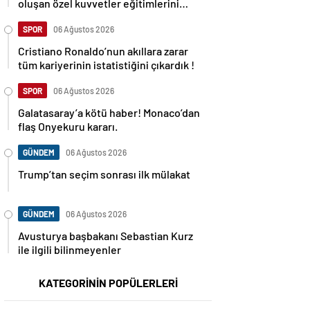
oluşan özel kuvvetler eğitimlerini
başlattı.
SPOR
06 Ağustos 2026
Cristiano Ronaldo’nun akıllara zarar
tüm kariyerinin istatistiğini çıkardık !
SPOR
06 Ağustos 2026
Galatasaray’a kötü haber! Monaco’dan
flaş Onyekuru kararı.
GÜNDEM
06 Ağustos 2026
Trump’tan seçim sonrası ilk mülakat
GÜNDEM
06 Ağustos 2026
Avusturya başbakanı Sebastian Kurz
ile ilgili bilinmeyenler
KATEGORİNİN POPÜLERLERİ