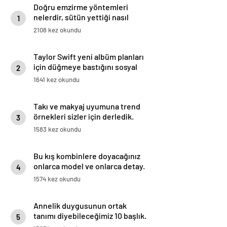
Doğru emzirme yöntemleri
nelerdir, sütün yettiği nasıl
1
anlaşılır?
2108 kez okundu
Taylor Swift yeni albüm planları
için düğmeye bastığını sosyal
2
medyadan duyurdu!
1641 kez okundu
Takı ve makyaj uyumuna trend
örnekleri sizler için derledik.
3
1583 kez okundu
Bu kış kombinlere doyacağınız
onlarca model ve onlarca detay.
4
1574 kez okundu
Annelik duygusunun ortak
tanımı diyebileceğimiz 10 başlık.
5