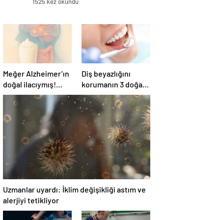
1525 kez okundu
Meğer Alzheimer’ın
Diş beyazlığını
doğal ilacıymış!
korumanın 3 doğal
Bağırsak
yolu
iltihaplanmasını
önlüyor…
Uzmanlar uyardı: İklim değişikliği astım ve
alerjiyi tetikliyor