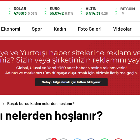
DOLAR
EURO
ALTIN
BITCOIN
47,6013
55,0742
6.514,31
%
0.06%
0.11%
0,28
Ekonomi
Spor
Kadın
Foto Galeri
Videolar
ı
Başak burcu kadını nelerden hoşlanır?
ı nelerden hoşlanır?