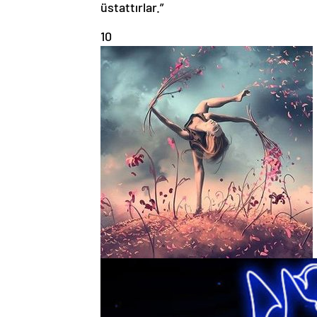
üstattırlar.”
10