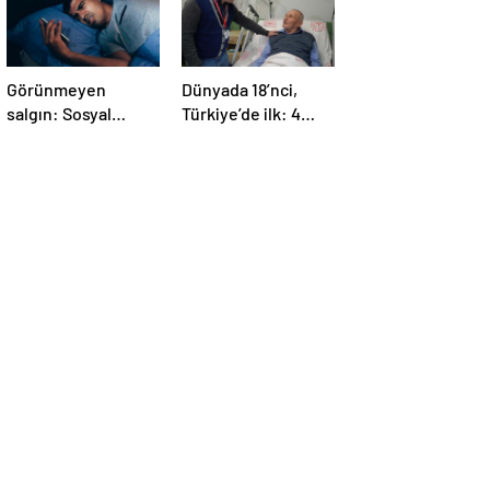
Görünmeyen
Dünyada 18’nci,
salgın: Sosyal
Türkiye’de ilk: 4
medya hasta
yaprakçıklı aort
ediyor… Fiziksel,
kapağına TAVİ
duygusal, zihinsel
operasyonu
etkilerine
inanamayacaksınız