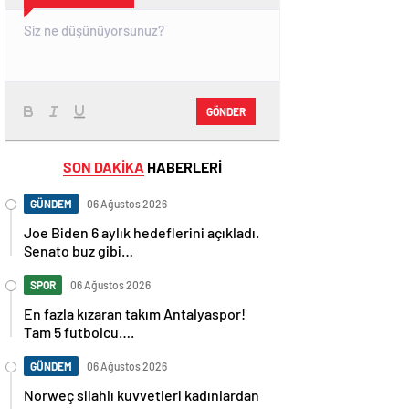
GÖNDER
SON DAKİKA
HABERLERİ
GÜNDEM
06 Ağustos 2026
Joe Biden 6 aylık hedeflerini açıkladı.
Senato buz gibi…
SPOR
06 Ağustos 2026
En fazla kızaran takım Antalyaspor!
Tam 5 futbolcu….
GÜNDEM
06 Ağustos 2026
Norweç silahlı kuvvetleri kadınlardan