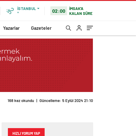
İMSAK'A
İSTANBUL
02:00
KALAN SÜRE
°
Yazarlar
Gazeteler
HIZLI YORUM YAP