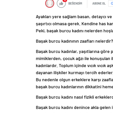
0
BEĞENDİM
ABONE OL
Ayakları yere sağlam basan, detaycı ve 
şaşırtıcı olmasa gerek. Kendine has kar
Peki, başak burcu kadını nelerden hoşl
Başak burcu kadınının zaafları nelerdir
Başak burcu kadınlar, yaşıtlarına göre p
mimiklerden, çocuk ağzı ile konuşulan i
kadınlardır. Toplum içinde vıcık vıcık aş
dayanan ilişkiler kurmayı tercih ederler
Bu nedenle olgun erkeklere karşı zaaflar
başak burcu kadınlarının dikkatini hem
Başak burcu kadını nasıl fizikli erkekle
Başak burcu kadını denince akla gelen ilk