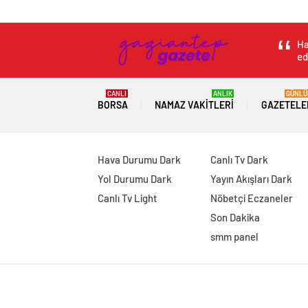
Ha
ed
CANLI
ANLIK
GÜNLÜ
BORSA
NAMAZ VAKITLERI
GAZETELE
Hava Durumu Dark
Canlı Tv Dark
Yol Durumu Dark
Yayın Akışları Dark
Canlı Tv Light
Nöbetçi Eczaneler
Son Dakika
smm panel