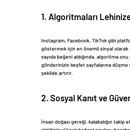
1. Algoritmaları Lehiniz
Instagram, Facebook, TikTok gibi platfor
göstermek için en önemli sinyal olarak e
sayıda beğeni aldığında, algoritma onu
gönderinizin keşfet sayfalarına düşme v
şekilde artırır.
2. Sosyal Kanıt ve Güven
İnsan doğası gereği, kalabalığın takip e
ettiğiniz yüksek beğeni sayıları, hesabın