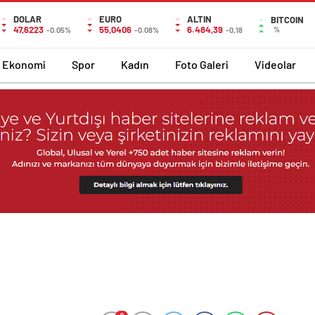
DOLAR
EURO
ALTIN
BITCOIN
47,6223
55,0406
6.484,39
%
-0.05%
-0.08%
-0,18
Ekonomi
Spor
Kadın
Foto Galeri
Videolar