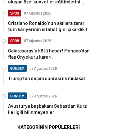
oluşan özel kuvvetler eğitimlerini
başlattı.
SPOR
07 Ağustos 2026
Cristiano Ronaldo’nun akıllara zarar
tüm kariyerinin istatistiğini çıkardık !
SPOR
07 Ağustos 2026
Galatasaray’a kötü haber! Monaco’dan
flaş Onyekuru kararı.
GÜNDEM
07 Ağustos 2026
Trump’tan seçim sonrası ilk mülakat
GÜNDEM
07 Ağustos 2026
Avusturya başbakanı Sebastian Kurz
ile ilgili bilinmeyenler
KATEGORİNİN POPÜLERLERİ