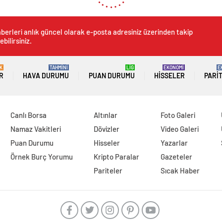
berleri anlık güncel olarak e-posta adresiniz üzerinden takip
ebilirsiniz.
K
TAHMİNİ
LİG
EKONOMİ
E
R
HAVA DURUMU
PUAN DURUMU
HISSELER
PARI
Canlı Borsa
Altınlar
Foto Galeri
Namaz Vakitleri
Dövizler
Video Galeri
Puan Durumu
Hisseler
Yazarlar
Örnek Burç Yorumu
Kripto Paralar
Gazeteler
Pariteler
Sıcak Haber