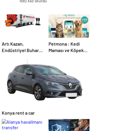
1682 kez okundu
Artı Kazan,
Petmona : Kedi
Endüstriyel Buhar
Maması ve Köpek
Kazanı
Maması İle Tüm
Çözümleriyle
Evcil Hayvan
Üretim Tesislerine
Ürünleri
Verimli Sistemler
Sunuyor
Konya rent a car