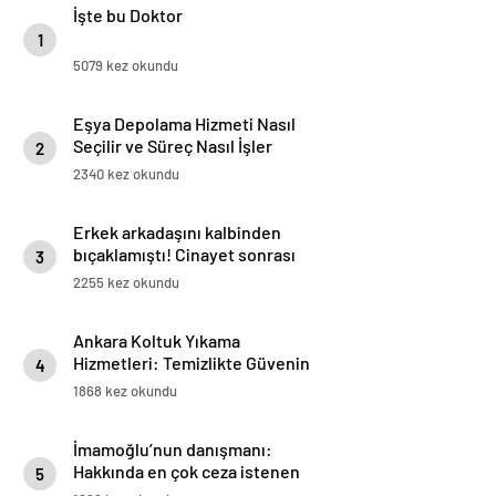
İşte bu Doktor
1
5079 kez okundu
Eşya Depolama Hizmeti Nasıl
Seçilir ve Süreç Nasıl İşler
2
2340 kez okundu
Erkek arkadaşını kalbinden
bıçaklamıştı! Cinayet sonrası
3
mesajlar ortaya çıktı:
2255 kez okundu
Bıçakladım dedin, Hakan
nerede?
Ankara Koltuk Yıkama
Hizmetleri: Temizlikte Güvenin
4
Adresi
1868 kez okundu
İmamoğlu’nun danışmanı:
Hakkında en çok ceza istenen
5
belediye başkanı İmamoğlu