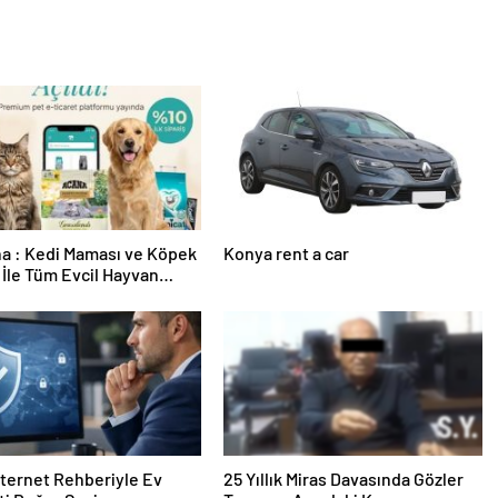
a : Kedi Maması ve Köpek
Konya rent a car
İle Tüm Evcil Hayvan
i
nternet Rehberiyle Ev
25 Yıllık Miras Davasında Gözler