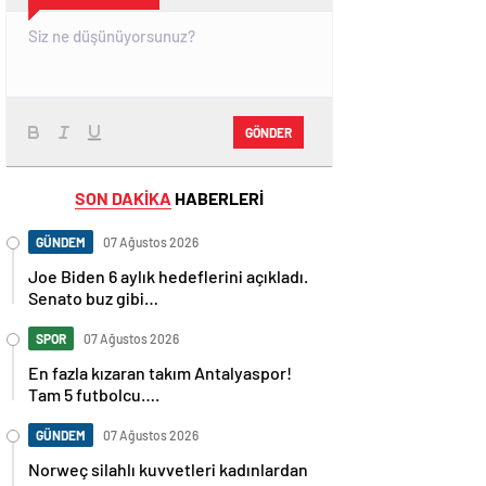
GÖNDER
SON DAKİKA
HABERLERİ
GÜNDEM
07 Ağustos 2026
Joe Biden 6 aylık hedeflerini açıkladı.
Senato buz gibi…
SPOR
07 Ağustos 2026
En fazla kızaran takım Antalyaspor!
Tam 5 futbolcu….
GÜNDEM
07 Ağustos 2026
Norweç silahlı kuvvetleri kadınlardan