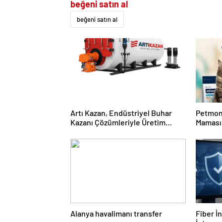
beğeni satın al
beğeni satın al
Artı Kazan, Endüstriyel Buhar
Petmon
Kazanı Çözümleriyle Üretim
Maması 
Tesislerine Verimli Sistemler
Ürünler
Sunuyor
Alanya havalimanı transfer
Fiber İ