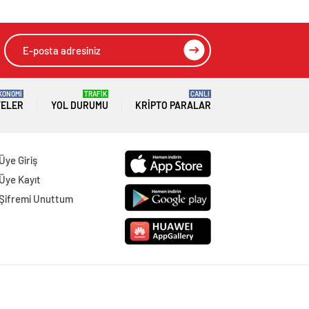
KONOMİ
TRAFİK
CANLI
TELER
YOL DURUMU
KRIPTO PARALAR
Üye Giriş
Üye Kayıt
Şifremi Unuttum