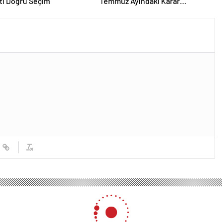
ti Doğru Seçim
Temmuz Ayındaki Karar
Duruşmasına Çevrildi