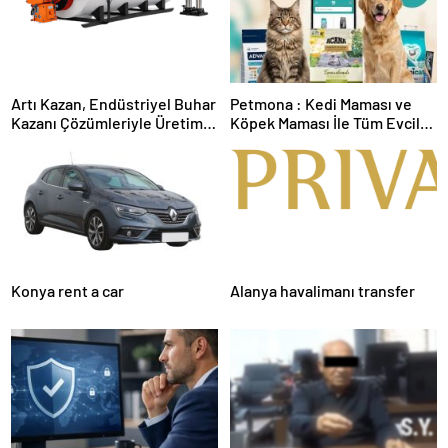
Artı Kazan, Endüstriyel Buhar
Petmona : Kedi Maması ve
Kazanı Çözümleriyle Üretim
Köpek Maması İle Tüm Evcil
Tesislerine Verimli Sistemler
Hayvan Ürünleri
Sunuyor
Konya rent a car
Alanya havalimanı transfer