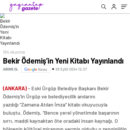
194 okunma
Bekir Ödemiş’in Yeni Kitabı Yayınlandı
29 Eylül 2024 12:27
ABONE OL
News
(ANKARA)
– Eski Ürgüp Belediye Başkanı Bekir
Ödemiş’in Ürgüp ve belediyecilik anılarını
yazdığı “Zamana Atılan İmza” kitabı okuyucuyla
buluştu. Ödemiş, “Bence yerel yönetimde başarının
sırrı, maddi kaynaktan öte oradaki insan kaynağı. O
bölgenin kültürel mirasının vermiş olduğu o zenginliğin