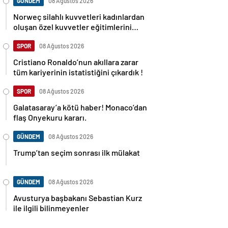
GÜNDEM
08 Ağustos 2026
Norweç silahlı kuvvetleri kadınlardan
oluşan özel kuvvetler eğitimlerini
başlattı.
SPOR
08 Ağustos 2026
Cristiano Ronaldo’nun akıllara zarar
tüm kariyerinin istatistiğini çıkardık !
SPOR
08 Ağustos 2026
Galatasaray’a kötü haber! Monaco’dan
flaş Onyekuru kararı.
GÜNDEM
08 Ağustos 2026
Trump’tan seçim sonrası ilk mülakat
GÜNDEM
08 Ağustos 2026
Avusturya başbakanı Sebastian Kurz
ile ilgili bilinmeyenler