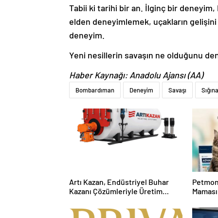
Tabii ki tarihi bir an. İlginç bir deneyim
elden deneyimlemek, uçakların gelişin
deneyim.
Yeni nesillerin savaşın ne olduğunu den
Haber Kaynağı: Anadolu Ajansı (AA)
Bombardıman
Deneyim
Savaşı
Sığın
Artı Kazan, Endüstriyel Buhar
Petmon
Kazanı Çözümleriyle Üretim
Maması 
Tesislerine Verimli Sistemler
Ürünler
Sunuyor