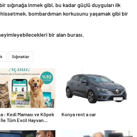
, bir sığınağa inmek gibi, bu kadar güçlü duyguları ilk
i hissetmek, bombardıman korkusunu yaşamak gibi bir
eyimleyebilecekleri bir alan burası.
ak
Sığınaklar
a : Kedi Maması ve Köpek
Konya rent a car
İle Tüm Evcil Hayvan
i