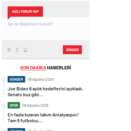
HIZLI YORUM YAP
GÖNDER
SON DAKİKA
HABERLERİ
GÜNDEM
08 Ağustos 2026
Joe Biden 6 aylık hedeflerini açıkladı.
Senato buz gibi…
SPOR
08 Ağustos 2026
En fazla kızaran takım Antalyaspor!
Tam 5 futbolcu….