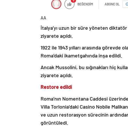
0
BEĞENDİM
ABONE OL
AA
İtalya’yı uzun bir süre yöneten diktatör 
ziyarete açıldı.
1922 ile 1943 yılları arasında görevde ol
Roma’daki ikametgahında inşa edildi.
Ancak Mussolini, bu sığınakları hiç kul
ziyarete açıldı.
Restore edildi
Roma’nın Nomentana Caddesi üzerinde y
Villa Torlonia’daki Casino Nobile Malika
ve uzun restorasyon sürecinin ardından 
görüntüledi.