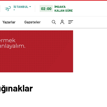
İMSAK'A
İSTANBUL
02:00
KALAN SÜRE
°
Yazarlar
Gazeteler
ığınaklar