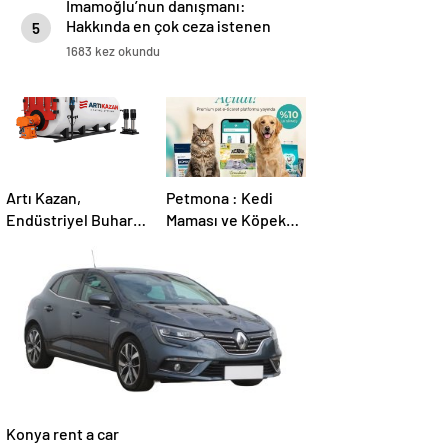
İmamoğlu’nun danışmanı:
Hakkında en çok ceza istenen
5
belediye başkanı İmamoğlu
1683 kez okundu
Artı Kazan,
Petmona : Kedi
Endüstriyel Buhar
Maması ve Köpek
Kazanı
Maması İle Tüm
Çözümleriyle
Evcil Hayvan
Üretim Tesislerine
Ürünleri
Verimli Sistemler
Sunuyor
Konya rent a car