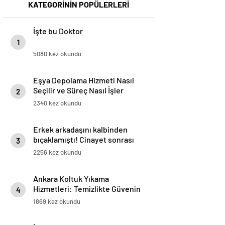
KATEGORİNİN POPÜLERLERİ
İşte bu Doktor
1
5080 kez okundu
Eşya Depolama Hizmeti Nasıl
Seçilir ve Süreç Nasıl İşler
2
2340 kez okundu
Erkek arkadaşını kalbinden
bıçaklamıştı! Cinayet sonrası
3
mesajlar ortaya çıktı:
2256 kez okundu
Bıçakladım dedin, Hakan
nerede?
Ankara Koltuk Yıkama
Hizmetleri: Temizlikte Güvenin
4
Adresi
1869 kez okundu