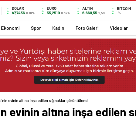
DOLAR
EURO
ALTIN
BITCOIN
47,7436
55,2510
6.660,55
%
0.18%
0.32%
2,59
Ekonomi
Spor
Kadın
Foto Galeri
Videolar
i’nin evinin altına inşa edilen sığınaklar görüntülendi
n evinin altına inşa edilen s