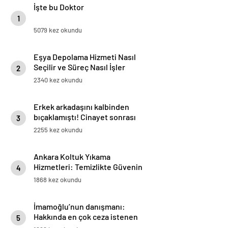
İşte bu Doktor
1
5079 kez okundu
Eşya Depolama Hizmeti Nasıl
Seçilir ve Süreç Nasıl İşler
2
2340 kez okundu
Erkek arkadaşını kalbinden
bıçaklamıştı! Cinayet sonrası
3
mesajlar ortaya çıktı:
2255 kez okundu
Bıçakladım dedin, Hakan
nerede?
Ankara Koltuk Yıkama
Hizmetleri: Temizlikte Güvenin
4
Adresi
1868 kez okundu
İmamoğlu’nun danışmanı:
Hakkında en çok ceza istenen
5
belediye başkanı İmamoğlu