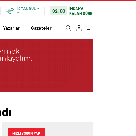
İMSAK'A
İSTANBUL
02:00
KALAN SÜRE
°
Yazarlar
Gazeteler
ndı
HIZLI YORUM YAP