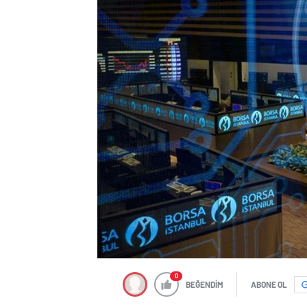
0
BEĞENDİM
ABONE OL