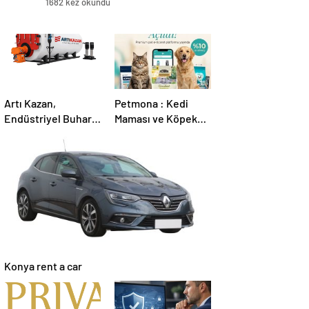
1682 kez okundu
Artı Kazan,
Petmona : Kedi
Endüstriyel Buhar
Maması ve Köpek
Kazanı
Maması İle Tüm
Çözümleriyle
Evcil Hayvan
Üretim Tesislerine
Ürünleri
Verimli Sistemler
Sunuyor
Konya rent a car