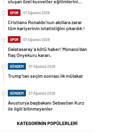
oluşan özel kuvvetler eğitimlerini
başlattı.
SPOR
07 Ağustos 2026
Cristiano Ronaldo’nun akıllara zarar
tüm kariyerinin istatistiğini çıkardık !
SPOR
07 Ağustos 2026
Galatasaray’a kötü haber! Monaco’dan
flaş Onyekuru kararı.
GÜNDEM
07 Ağustos 2026
Trump’tan seçim sonrası ilk mülakat
GÜNDEM
07 Ağustos 2026
Avusturya başbakanı Sebastian Kurz
ile ilgili bilinmeyenler
KATEGORİNİN POPÜLERLERİ