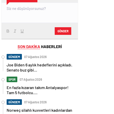
GÖNDER
SON DAKİKA
HABERLERİ
GÜNDEM
07 Ağustos 2026
Joe Biden 6 aylık hedeflerini açıkladı.
Senato buz gibi…
SPOR
07 Ağustos 2026
En fazla kızaran takım Antalyaspor!
Tam 5 futbolcu….
GÜNDEM
07 Ağustos 2026
Norweç silahlı kuvvetleri kadınlardan