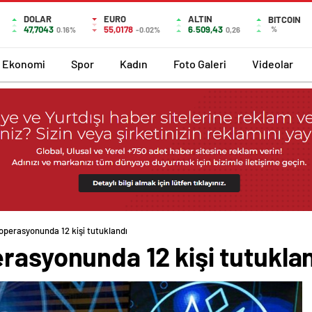
DOLAR
EURO
ALTIN
BITCOIN
47,7043
55,0178
6.509,43
%
0.16%
-0.02%
0,26
Ekonomi
Spor
Kadın
Foto Galeri
Videolar
operasyonunda 12 kişi tutuklandı
rasyonunda 12 kişi tutukla