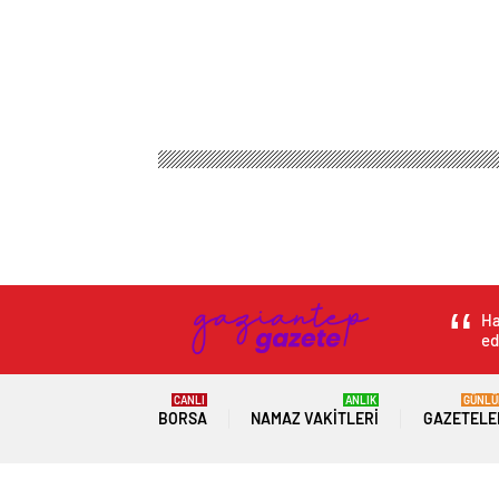
Ha
ed
CANLI
ANLIK
GÜNLÜ
BORSA
NAMAZ VAKITLERI
GAZETELE