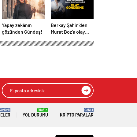
Yapay zekânın
Berkay Şahin’den
gözünden Gündeş!
Murat Boz’a olay
Volkan Konak
göndermesi!
‘Herkes anıyor seni
ağabeyim’
KONOMİ
TRAFİK
CANLI
TELER
YOL DURUMU
KRIPTO PARALAR