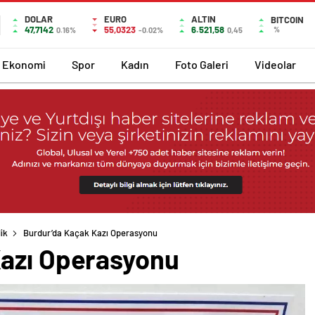
DOLAR
EURO
ALTIN
BITCOIN
47,7142
55,0323
6.521,58
%
0.16%
-0.02%
0,45
Ekonomi
Spor
Kadın
Foto Galeri
Videolar
ik
Burdur’da Kaçak Kazı Operasyonu
Kazı Operasyonu