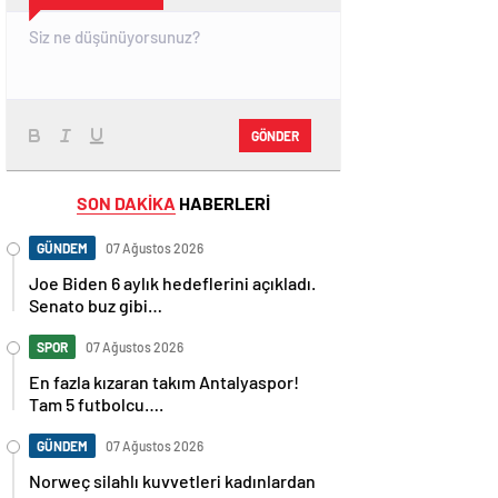
GÖNDER
SON DAKİKA
HABERLERİ
GÜNDEM
07 Ağustos 2026
Joe Biden 6 aylık hedeflerini açıkladı.
Senato buz gibi…
SPOR
07 Ağustos 2026
En fazla kızaran takım Antalyaspor!
Tam 5 futbolcu….
GÜNDEM
07 Ağustos 2026
Norweç silahlı kuvvetleri kadınlardan