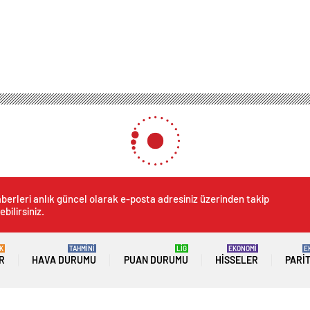
berleri anlık güncel olarak e-posta adresiniz üzerinden takip
ebilirsiniz.
K
TAHMİNİ
LİG
EKONOMİ
E
R
HAVA DURUMU
PUAN DURUMU
HISSELER
PARI