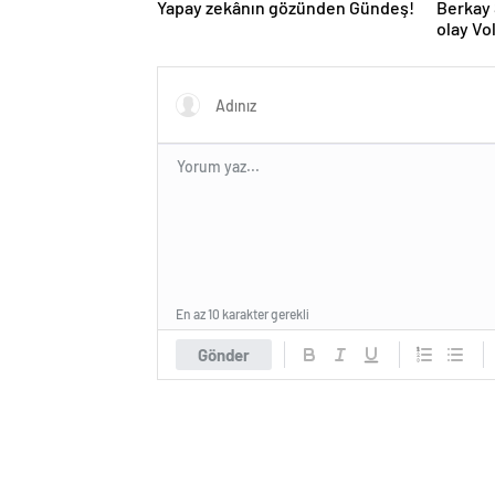
Yapay zekânın gözünden Gündeş!
Berkay 
olay V
‘Herkes
En az 10 karakter gerekli
Gönder