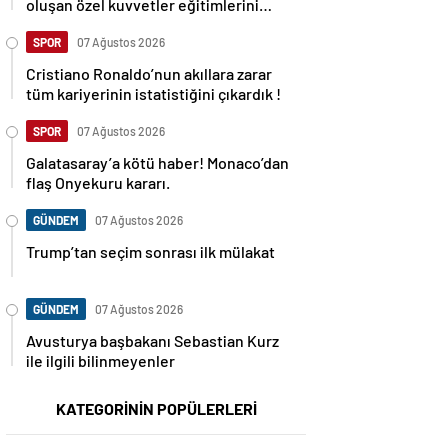
oluşan özel kuvvetler eğitimlerini
başlattı.
SPOR
07 Ağustos 2026
Cristiano Ronaldo’nun akıllara zarar
tüm kariyerinin istatistiğini çıkardık !
SPOR
07 Ağustos 2026
Galatasaray’a kötü haber! Monaco’dan
flaş Onyekuru kararı.
GÜNDEM
07 Ağustos 2026
Trump’tan seçim sonrası ilk mülakat
GÜNDEM
07 Ağustos 2026
Avusturya başbakanı Sebastian Kurz
ile ilgili bilinmeyenler
KATEGORİNİN POPÜLERLERİ