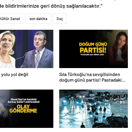
de bildirimlerinize geri dönüş sağlanılacaktır.”
Kültür Sanat
son dakika
Suç
 yolu yol değil
Sıla Türkoğlu’na sevgilisinden
doğum günü partisi! Pastadaki
yazı dikkat çekti