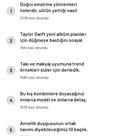
Doğru emzirme yöntemleri
nelerdir, sütün yettiği nasıl
1
anlaşılır?
2109 kez okundu
Taylor Swift yeni albüm planları
için düğmeye bastığını sosyal
2
medyadan duyurdu!
1641 kez okundu
Takı ve makyaj uyumuna trend
örnekleri sizler için derledik.
3
1584 kez okundu
Bu kış kombinlere doyacağınız
onlarca model ve onlarca detay.
4
1575 kez okundu
Annelik duygusunun ortak
tanımı diyebileceğimiz 10 başlık.
5