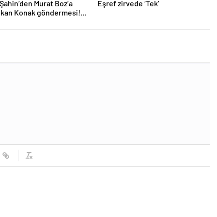
Şahin’den Murat Boz’a
Eşref zirvede ‘Tek’
olkan Konak göndermesi!
 anıyor seni ağabeyim’