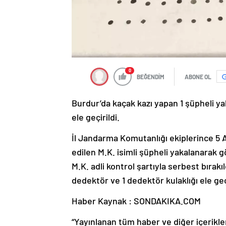
0
BEĞENDİM
ABONE OL
Burdur’da kaçak kazı yapan 1 şüpheli yak
ele geçirildi.
İl Jandarma Komutanlığı ekiplerince 5 A
edilen M.K. isimli şüpheli yakalanarak g
M.K. adli kontrol şartıyla serbest bırakı
dedektör ve 1 dedektör kulaklığı ele ge
Haber Kaynak : SONDAKIKA.COM
“Yayınlanan tüm haber ve diğer içerikler i