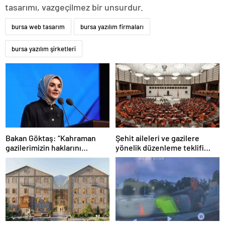
tasarımı, vazgeçilmez bir unsurdur.
bursa web tasarım
bursa yazılım firmaları
bursa yazılım şirketleri
Bakan Göktaş: “Kahraman
Şehit aileleri ve gazilere
gazilerimizin haklarını
yönelik düzenleme teklifi
güçlendiren yeni bir dönemin
Meclis’te kabul edildi
kapılarını aralıyoruz”