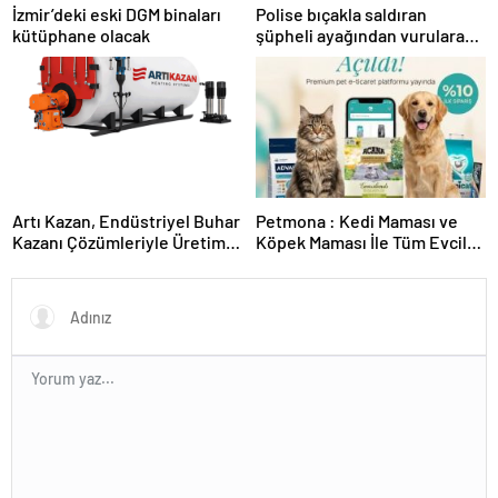
İzmir’deki eski DGM binaları
Polise bıçakla saldıran
kütüphane olacak
şüpheli ayağından vurularak
yakalandı
Artı Kazan, Endüstriyel Buhar
Petmona : Kedi Maması ve
Kazanı Çözümleriyle Üretim
Köpek Maması İle Tüm Evcil
Tesislerine Verimli Sistemler
Hayvan Ürünleri
Sunuyor