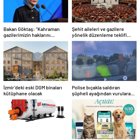
Bakan Göktaş: “Kahraman
Şehit aileleri ve gazilere
gazilerimizin haklarını
yönelik düzenleme teklifi
güçlendiren yeni bir dönemin
Meclis’te kabul edildi
kapılarını aralıyoruz”
İzmir’deki eski DGM binaları
Polise bıçakla saldıran
kütüphane olacak
şüpheli ayağından vurularak
yakalandı