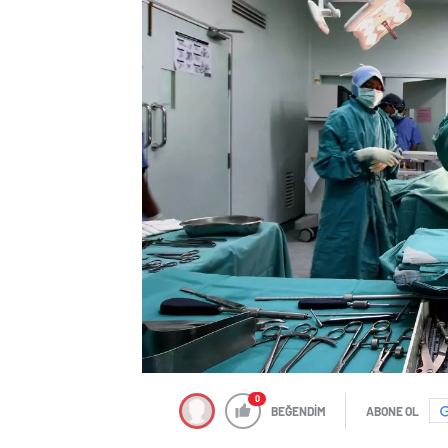
0
BEĞENDİM
ABONE OL