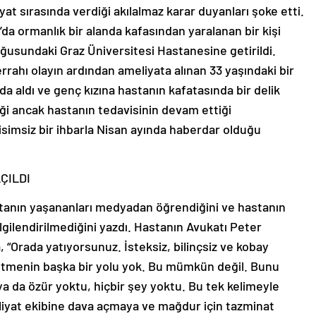
yat sırasında verdiği akılalmaz karar duyanları şoke etti.
a ormanlık bir alanda kafasından yaralanan bir kişi
usundaki Graz Üniversitesi Hastanesine getirildi.
rrahı olayın ardından ameliyata alınan 33 yaşındaki bir
 da aldı ve genç kızına hastanın kafatasında bir delik
iği ancak hastanın tedavisinin devam ettiği
 isimsiz bir ihbarla Nisan ayında haberdar olduğu
ÇILDI
stanın yaşananları medyadan öğrendiğini ve hastanın
gilendirilmediğini yazdı. Hastanın Avukatı Peter
 “Orada yatıyorsunuz. İsteksiz, bilinçsiz ve kobay
tmenin başka bir yolu yok. Bu mümkün değil. Bunu
ya da özür yoktu, hiçbir şey yoktu. Bu tek kelimeyle
liyat ekibine dava açmaya ve mağdur için tazminat