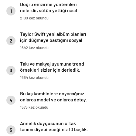
Doğru emzirme yöntemleri
nelerdir, sütün yettiği nasıl
1
anlaşılır?
2109 kez okundu
Taylor Swift yeni albüm planları
için düğmeye bastığını sosyal
2
medyadan duyurdu!
1642 kez okundu
Takı ve makyaj uyumuna trend
örnekleri sizler için derledik.
3
1584 kez okundu
Bu kış kombinlere doyacağınız
onlarca model ve onlarca detay.
4
1575 kez okundu
Annelik duygusunun ortak
tanımı diyebileceğimiz 10 başlık.
5