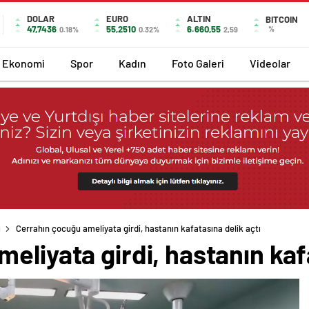
DOLAR
EURO
ALTIN
BITCOIN
47,7436
55,2510
6.660,55
%
0.18%
0.32%
2,59
Ekonomi
Spor
Kadın
Foto Galeri
Videolar
ı
Cerrahın çocuğu ameliyata girdi, hastanın kafatasına delik açtı
eliyata girdi, hastanın kafa