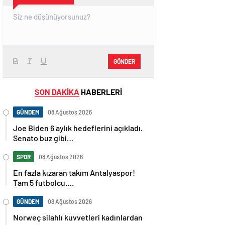
GÖNDER
SON DAKİKA
HABERLERİ
GÜNDEM
08 Ağustos 2026
Joe Biden 6 aylık hedeflerini açıkladı.
Senato buz gibi…
SPOR
08 Ağustos 2026
En fazla kızaran takım Antalyaspor!
Tam 5 futbolcu….
GÜNDEM
08 Ağustos 2026
Norweç silahlı kuvvetleri kadınlardan