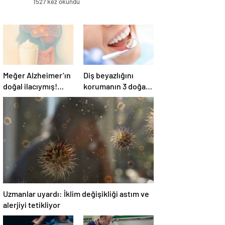
1527 kez okundu
Meğer Alzheimer’ın
Diş beyazlığını
doğal ilacıymış!
korumanın 3 doğal
Bağırsak
yolu
iltihaplanmasını
önlüyor…
Uzmanlar uyardı: İklim değişikliği astım ve
alerjiyi tetikliyor