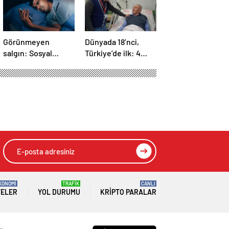
Görünmeyen
Dünyada 18’nci,
salgın: Sosyal
Türkiye’de ilk: 4
medya hasta
yaprakçıklı aort
ediyor… Fiziksel,
kapağına TAVİ
duygusal, zihinsel
operasyonu
etkilerine
inanamayacaksınız
KONOMİ
TRAFİK
CANLI
TELER
YOL DURUMU
KRIPTO PARALAR