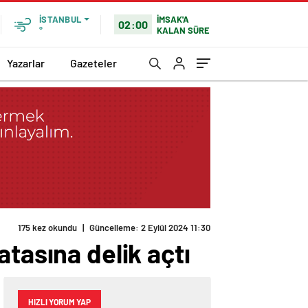
İMSAK'A
İSTANBUL
02:00
KALAN SÜRE
°
Yazarlar
Gazeteler
175 kez okundu
|
Güncelleme: 2 Eylül 2024 11:30
tasına delik açtı
HIZLI YORUM YAP