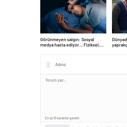
Görünmeyen salgın: Sosyal
Dünyada
medya hasta ediyor… Fiziksel,
yaprakç
duygusal, zihinsel etkilerine
operas
inanamayacaksınız
En az 10 karakter gerekli