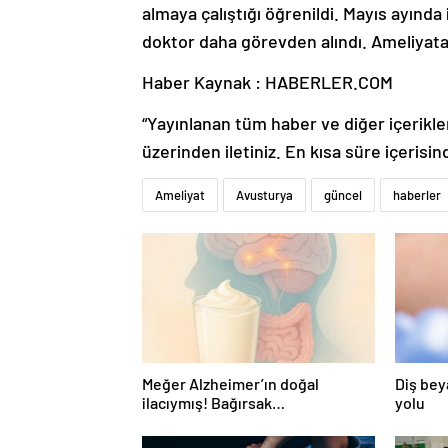
almaya çalıştığı öğrenildi. Mayıs ayınd
doktor daha görevden alındı. Ameliyata 
Haber Kaynak : HABERLER.COM
“Yayınlanan tüm haber ve diğer içerikler i
üzerinden iletiniz. En kısa süre içerisin
Ameliyat
Avusturya
güncel
haberler
Meğer Alzheimer’ın doğal
Diş bey
ilacıymış! Bağırsak
yolu
iltihaplanmasını önlüyor…