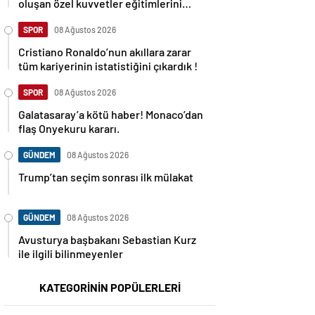
oluşan özel kuvvetler eğitimlerini
başlattı.
SPOR
08 Ağustos 2026
Cristiano Ronaldo’nun akıllara zarar
tüm kariyerinin istatistiğini çıkardık !
SPOR
08 Ağustos 2026
Galatasaray’a kötü haber! Monaco’dan
flaş Onyekuru kararı.
GÜNDEM
08 Ağustos 2026
Trump’tan seçim sonrası ilk mülakat
GÜNDEM
08 Ağustos 2026
Avusturya başbakanı Sebastian Kurz
ile ilgili bilinmeyenler
KATEGORİNİN POPÜLERLERİ