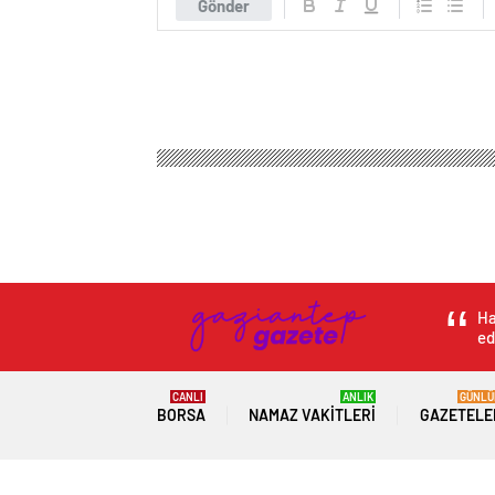
Gönder
Ha
ed
CANLI
ANLIK
GÜNLÜ
BORSA
NAMAZ VAKITLERI
GAZETELE