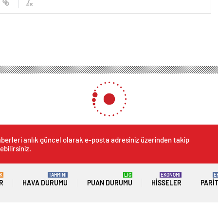
berleri anlık güncel olarak e-posta adresiniz üzerinden takip
ebilirsiniz.
K
TAHMİNİ
LİG
EKONOMİ
E
R
HAVA DURUMU
PUAN DURUMU
HISSELER
PARI