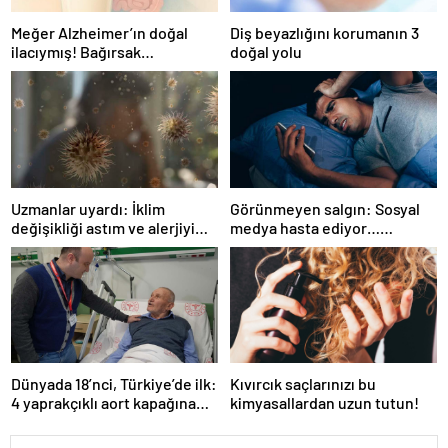
Meğer Alzheimer’ın doğal
Diş beyazlığını korumanın 3
ilacıymış! Bağırsak
doğal yolu
iltihaplanmasını önlüyor…
Uzmanlar uyardı: İklim
Görünmeyen salgın: Sosyal
değişikliği astım ve alerjiyi
medya hasta ediyor…
tetikliyor
Fiziksel, duygusal, zihinsel
etkilerine inanamayacaksınız
Dünyada 18’nci, Türkiye’de ilk:
Kıvırcık saçlarınızı bu
4 yaprakçıklı aort kapağına
kimyasallardan uzun tutun!
TAVİ operasyonu