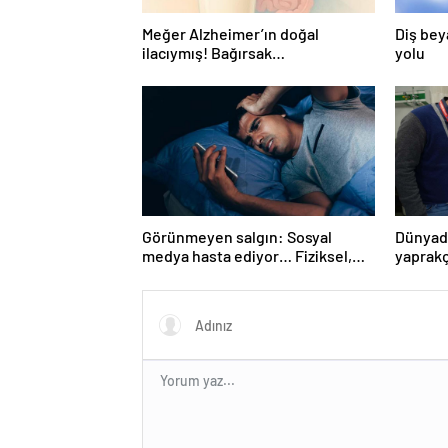
Meğer Alzheimer’ın doğal
Diş bey
ilacıymış! Bağırsak
yolu
iltihaplanmasını önlüyor…
Görünmeyen salgın: Sosyal
Dünyada
medya hasta ediyor… Fiziksel,
yaprakç
duygusal, zihinsel etkilerine
operas
inanamayacaksınız