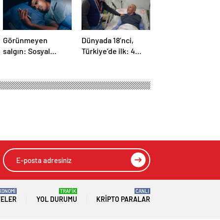
Görünmeyen
Dünyada 18’nci,
salgın: Sosyal
Türkiye’de ilk: 4
medya hasta
yaprakçıklı aort
ediyor… Fiziksel,
kapağına TAVİ
duygusal, zihinsel
operasyonu
etkilerine
inanamayacaksınız
KONOMİ
TRAFİK
CANLI
TELER
YOL DURUMU
KRIPTO PARALAR