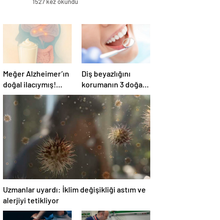
1527 kez okundu
Meğer Alzheimer’ın
Diş beyazlığını
doğal ilacıymış!
korumanın 3 doğal
Bağırsak
yolu
iltihaplanmasını
önlüyor…
Uzmanlar uyardı: İklim değişikliği astım ve
alerjiyi tetikliyor