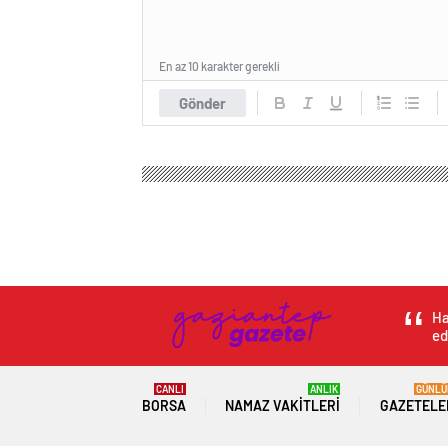
En az 10 karakter gerekli
Gönder
Ha
ed
CANLI
ANLIK
GÜNLÜ
BORSA
NAMAZ VAKITLERI
GAZETELE