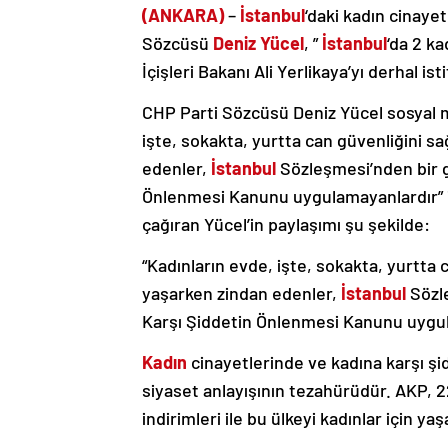
(ANKARA)
–
İstanbul
‘daki kadın cinayet
Sözcüsü
Deniz Yücel
, ”
İstanbul
‘da 2 ka
İçişleri Bakanı Ali Yerlikaya’yı derhal i
CHP Parti Sözcüsü Deniz Yücel sosyal 
işte, sokakta, yurtta can güvenliğini s
edenler,
İstanbul
Sözleşmesi’nden bir g
Önlenmesi Kanunu uygulamayanlardır” ifad
çağıran Yücel’in paylaşımı şu şekilde:
“Kadınların evde, işte, sokakta, yurtta
yaşarken zindan edenler,
İstanbul
Sözle
Karşı Şiddetin Önlenmesi Kanunu uygu
Kadın
cinayetlerinde ve kadına karşı şidd
siyaset anlayışının tezahürüdür. AKP, 22 
indirimleri ile bu ülkeyi kadınlar için y