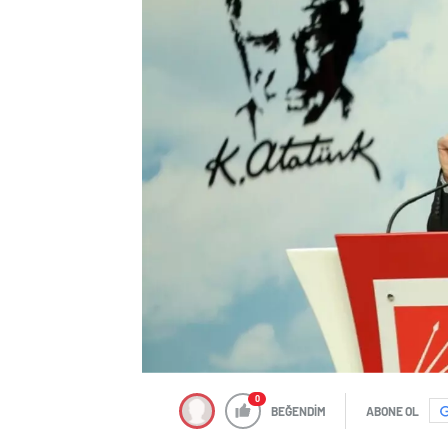
0
BEĞENDİM
ABONE OL