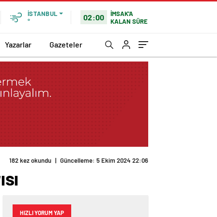
İMSAK'A
İSTANBUL
02:00
KALAN SÜRE
°
Yazarlar
Gazeteler
182 kez okundu
|
Güncelleme: 5 Ekim 2024 22:06
ısı
HIZLI YORUM YAP