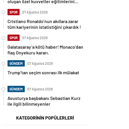
oluşan özel kuvvetler eğitimlerini
başlattı.
SPOR
07 Ağustos 2026
Cristiano Ronaldo’nun akıllara zarar
tüm kariyerinin istatistiğini çıkardık !
SPOR
07 Ağustos 2026
Galatasaray’a kötü haber! Monaco’dan
flaş Onyekuru kararı.
GÜNDEM
07 Ağustos 2026
Trump’tan seçim sonrası ilk mülakat
GÜNDEM
07 Ağustos 2026
Avusturya başbakanı Sebastian Kurz
ile ilgili bilinmeyenler
KATEGORİNİN POPÜLERLERİ