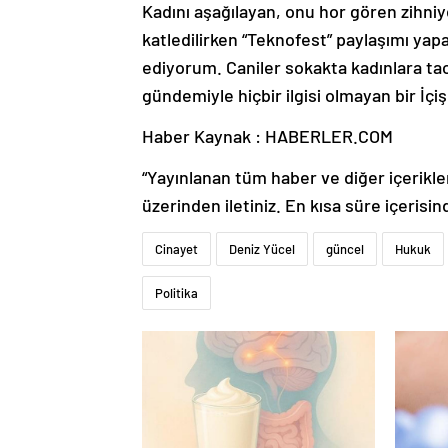
Kadını aşağılayan, onu hor gören zihniy
katledilirken “Teknofest” paylaşımı yapan
ediyorum. Caniler sokakta kadınlara ta
gündemiyle hiçbir ilgisi olmayan bir İçişl
Haber Kaynak : HABERLER.COM
“Yayınlanan tüm haber ve diğer içerikler i
üzerinden iletiniz. En kısa süre içerisin
Cinayet
Deniz Yücel
güncel
Hukuk
Politika