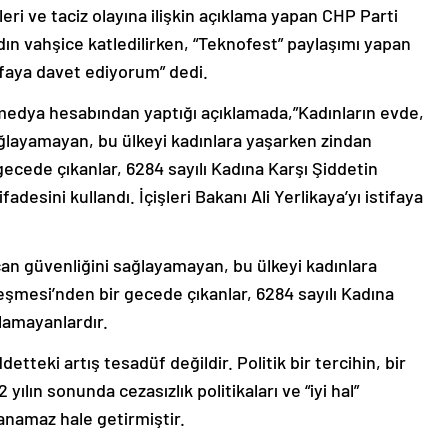
leri ve taciz olayına ilişkin açıklama yapan CHP Parti
dın vahşice katledilirken, “Teknofest” paylaşımı yapan
stifaya davet ediyorum” dedi.
medya hesabından yaptığı açıklamada,”Kadınların evde,
ağlayamayan, bu ülkeyi kadınlara yaşarken zindan
ecede çıkanlar, 6284 sayılı Kadına Karşı Şiddetin
esini kullandı. İçişleri Bakanı Ali Yerlikaya’yı istifaya
 can güvenliğini sağlayamayan, bu ülkeyi kadınlara
şmesi’nden bir gecede çıkanlar, 6284 sayılı Kadına
lamayanlardır.
etteki artış tesadüf değildir. Politik bir tercihin, bir
yılın sonunda cezasızlık politikaları ve “iyi hal”
aşanamaz hale getirmiştir.