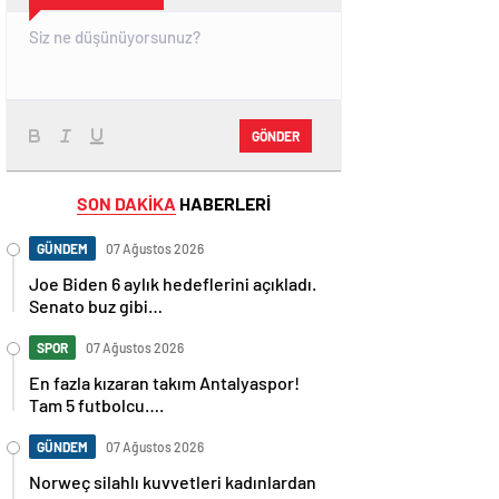
GÖNDER
SON DAKİKA
HABERLERİ
GÜNDEM
07 Ağustos 2026
Joe Biden 6 aylık hedeflerini açıkladı.
Senato buz gibi…
SPOR
07 Ağustos 2026
En fazla kızaran takım Antalyaspor!
Tam 5 futbolcu….
GÜNDEM
07 Ağustos 2026
Norweç silahlı kuvvetleri kadınlardan