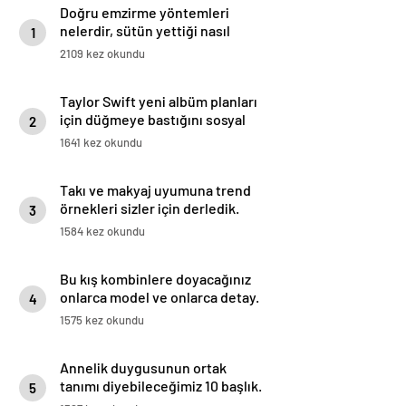
Doğru emzirme yöntemleri
nelerdir, sütün yettiği nasıl
1
anlaşılır?
2109 kez okundu
Taylor Swift yeni albüm planları
için düğmeye bastığını sosyal
2
medyadan duyurdu!
1641 kez okundu
Takı ve makyaj uyumuna trend
örnekleri sizler için derledik.
3
1584 kez okundu
Bu kış kombinlere doyacağınız
onlarca model ve onlarca detay.
4
1575 kez okundu
Annelik duygusunun ortak
tanımı diyebileceğimiz 10 başlık.
5