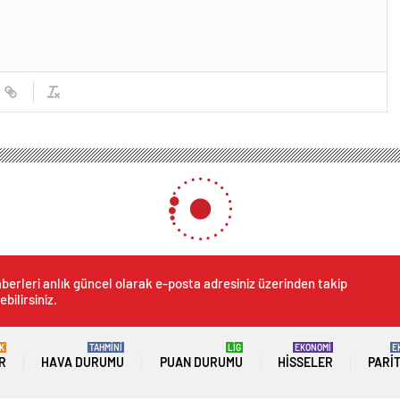
berleri anlık güncel olarak e-posta adresiniz üzerinden takip
ebilirsiniz.
K
TAHMİNİ
LİG
EKONOMİ
E
R
HAVA DURUMU
PUAN DURUMU
HISSELER
PARI