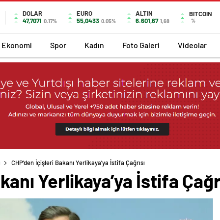
DOLAR
EURO
ALTIN
BITCOIN
47,7071
55,0433
6.601,67
%
0.17%
0.05%
1,68
Ekonomi
Spor
Kadın
Foto Galeri
Videolar
ı
CHP’den İçişleri Bakanı Yerlikaya’ya İstifa Çağrısı
kanı Yerlikaya’ya İstifa Çağr