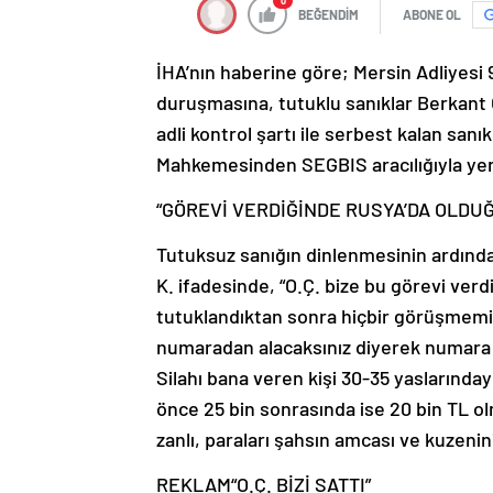
0
BEĞENDİM
ABONE OL
İHA’nın haberine göre; Mersin Adliyesi 
duruşmasına, tutuklu sanıklar Berkant Ö
adli kontrol şartı ile serbest kalan sa
Mahkemesinden SEGBIS aracılığıyla yer 
“GÖREVİ VERDİĞİNDE RUSYA’DA OLDU
Tutuksuz sanığın dinlenmesinin ardınd
K. ifadesinde, “O.Ç. bize bu görevi ver
tutuklandıktan sonra hiçbir görüşmemiz o
numaradan alacaksınız diyerek numara 
Silahı bana veren kişi 30-35 yaslarındayd
önce 25 bin sonrasında ise 20 bin TL o
zanlı, paraları şahsın amcası ve kuzenini
REKLAM
“O.Ç. BİZİ SATTI”