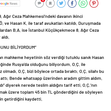
0
News
9. Ağır Ceza Mahkemesi’ndeki davanın ikinci
. ve Hasan K. ile taraf avukatları katıldı. Duruşmada
nıklardan B.A. ise İstanbul Küçükçekmece 8. Ağır Ceza
aldı.
ĞUNU BİLİYORDUM”
an mahkeme heyetinin söz verdiği tutuklu sanık Hasan
diğinde Rusya’da olduğunu biliyordum. O.Ç. ile
lmadı. O.Ç. bizi böylece ortada bıraktı. O.Ç. silahı bu
attı. Bende whatsapp üzerinden aradım gittim aldım.
ı” diyerek nerede teslim aldığını tarif etti. O.Ç.’nın
lmak üzere toplam 45 bin TL gönderdiğini de söyleyen
n getirdiğini kaydetti.