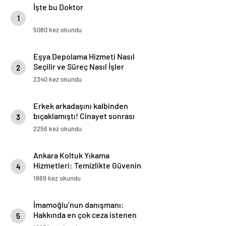
İşte bu Doktor
1
5080 kez okundu
Eşya Depolama Hizmeti Nasıl
Seçilir ve Süreç Nasıl İşler
2
2340 kez okundu
Erkek arkadaşını kalbinden
bıçaklamıştı! Cinayet sonrası
3
mesajlar ortaya çıktı:
2256 kez okundu
Bıçakladım dedin, Hakan
nerede?
Ankara Koltuk Yıkama
Hizmetleri: Temizlikte Güvenin
4
Adresi
1869 kez okundu
İmamoğlu’nun danışmanı:
Hakkında en çok ceza istenen
5
belediye başkanı İmamoğlu