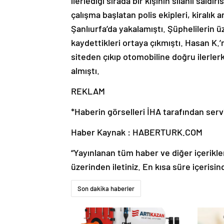
ilerlediği sırada bir kişinin silahlı sal
çalışma başlatan polis ekipleri, kiralık
Şanlıurfa’da yakalamıştı. Şüphelilerin 
kaydettikleri ortaya çıkmıştı. Hasan K.’
siteden çıkıp otomobiline doğru ilerlerk
almıştı.
REKLAM
*Haberin görselleri İHA tarafından servi
Haber Kaynak : HABERTURK.COM
“Yayınlanan tüm haber ve diğer içerikler i
üzerinden iletiniz. En kısa süre içerisin
Son dakika haberler