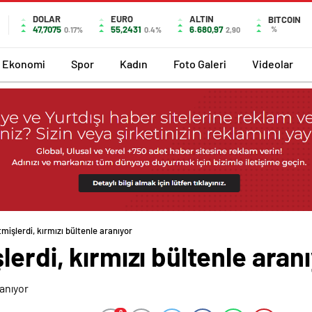
DOLAR
EURO
ALTIN
BITCOIN
47,7075
55,2431
6.680,97
%
0.17%
0.4%
2,90
Ekonomi
Spor
Kadın
Foto Galeri
Videolar
mişlerdi, kırmızı bültenle aranıyor
lerdi, kırmızı bültenle aran