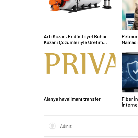
Artı Kazan, Endüstriyel Buhar
Petmon
Kazanı Çözümleriyle Üretim
Maması 
Tesislerine Verimli Sistemler
Ürünler
Sunuyor
Alanya havalimanı transfer
Fiber İ
İnterne