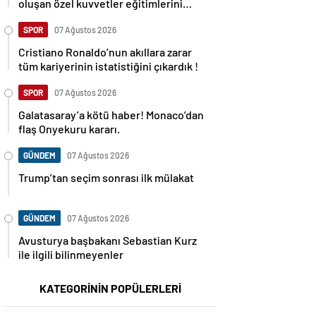
oluşan özel kuvvetler eğitimlerini
başlattı.
SPOR
07 Ağustos 2026
Cristiano Ronaldo’nun akıllara zarar
tüm kariyerinin istatistiğini çıkardık !
SPOR
07 Ağustos 2026
Galatasaray’a kötü haber! Monaco’dan
flaş Onyekuru kararı.
GÜNDEM
07 Ağustos 2026
Trump’tan seçim sonrası ilk mülakat
GÜNDEM
07 Ağustos 2026
Avusturya başbakanı Sebastian Kurz
ile ilgili bilinmeyenler
KATEGORİNİN POPÜLERLERİ