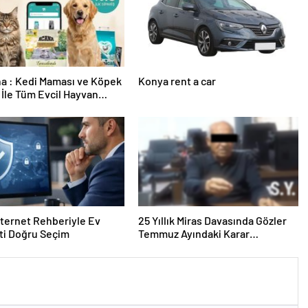
a : Kedi Maması ve Köpek
Konya rent a car
İle Tüm Evcil Hayvan
i
nternet Rehberiyle Ev
25 Yıllık Miras Davasında Gözler
ti Doğru Seçim
Temmuz Ayındaki Karar
Duruşmasına Çevrildi