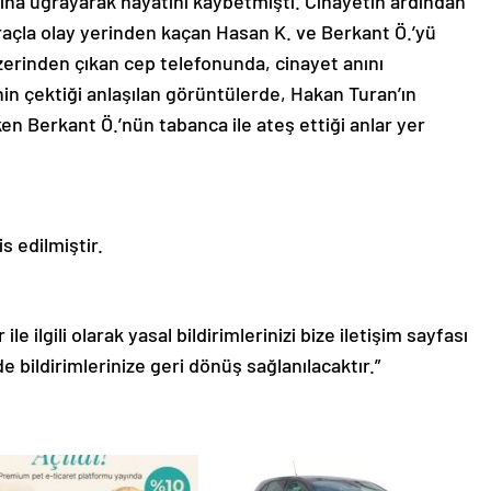
dırısına uğrayarak hayatını kaybetmişti. Cinayetin ardından
 araçla olay yerinden kaçan Hasan K. ve Berkant Ö.’yü
üzerinden çıkan cep telefonunda, cinayet anını
nin çektiği anlaşılan görüntülerde, Hakan Turan’ın
en Berkant Ö.’nün tabanca ile ateş ettiği anlar yer
s edilmiştir.
le ilgili olarak yasal bildirimlerinizi bize iletişim sayfası
de bildirimlerinize geri dönüş sağlanılacaktır.”