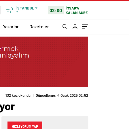
İMSAK'A
İSTANBUL
02:00
KALAN SÜRE
°
Yazarlar
Gazeteler
132 kez okundu
|
Güncelleme: 4 Ocak 2025 02:52
ıyor
HIZLI YORUM YAP