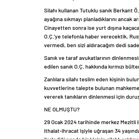
Silahı kullanan Tutuklu sanık Berkant 
ayağına sıkmayı planladıklarını ancak ar
Cinayetten sonra ise yurt dışına kaçacak
O.Ç.’ye telefonla haber verecektik, Rusy
vermedi, ben sizi aldıracağım dedi sade
Sanık ve taraf avukatlarının dinlenmes
edilen sanık O.Ç. hakkında kırmızı bülte
Zanlılara silahı teslim eden kişinin bulu
kuvvetlerine talepte bulunan mahkemeye
vererek tanıkların dinlenmesi için duruşm
NE OLMUŞTU?
29 Ocak 2024 tarihinde merkez Mezitli i
ithalat-ihracat işiyle uğraşan 34 yaşın