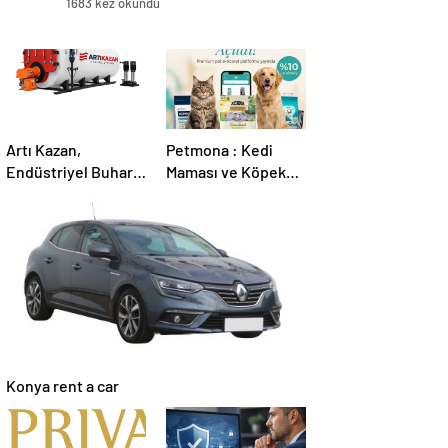
1683 kez okundu
Artı Kazan,
Petmona : Kedi
Endüstriyel Buhar
Maması ve Köpek
Kazanı
Maması İle Tüm
Çözümleriyle
Evcil Hayvan
Üretim Tesislerine
Ürünleri
Verimli Sistemler
Sunuyor
Konya rent a car