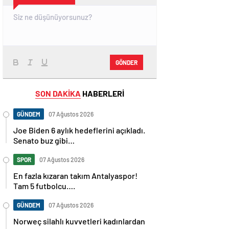
GÖNDER
SON DAKİKA
HABERLERİ
GÜNDEM
07 Ağustos 2026
Joe Biden 6 aylık hedeflerini açıkladı.
Senato buz gibi…
SPOR
07 Ağustos 2026
En fazla kızaran takım Antalyaspor!
Tam 5 futbolcu….
GÜNDEM
07 Ağustos 2026
Norweç silahlı kuvvetleri kadınlardan