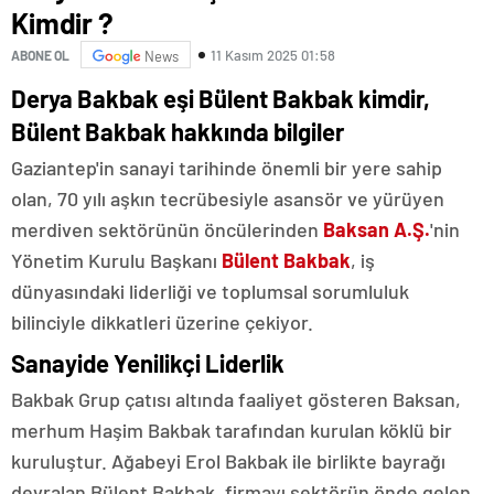
Kimdir ?
11 Kasım 2025 01:58
ABONE OL
News
Derya Bakbak eşi Bülent Bakbak kimdir,
Bülent Bakbak hakkında bilgiler
Gaziantep'in sanayi tarihinde önemli bir yere sahip
olan, 70 yılı aşkın tecrübesiyle asansör ve yürüyen
merdiven sektörünün öncülerinden
Baksan
A.Ş.
'nin
Yönetim Kurulu Başkanı
Bülent Bakbak
, iş
dünyasındaki liderliği ve toplumsal sorumluluk
bilinciyle dikkatleri üzerine çekiyor.
Sanayide Yenilikçi Liderlik
Bakbak Grup çatısı altında faaliyet gösteren Baksan,
merhum Haşim Bakbak tarafından kurulan köklü bir
kuruluştur. Ağabeyi Erol Bakbak ile birlikte bayrağı
devralan Bülent Bakbak, firmayı sektörün önde gelen