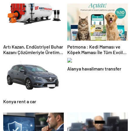
Artı Kazan, Endüstriyel Buhar
Petmona : Kedi Maması ve
Kazanı Çözümleriyle Üretim
Köpek Maması İle Tüm Evcil
Tesislerine Verimli Sistemler
Hayvan Ürünleri
Sunuyor
Alanya havalimanı transfer
Konya rent a car