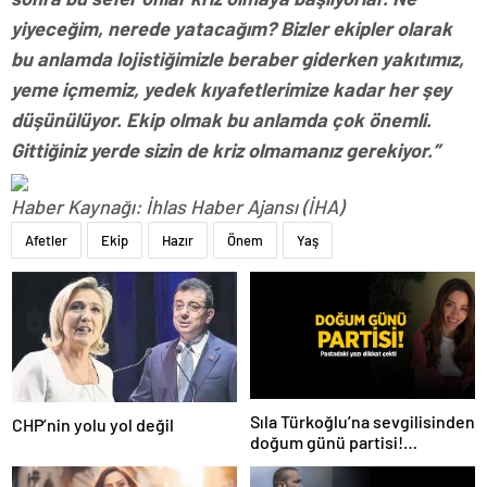
yiyeceğim, nerede yatacağım? Bizler ekipler olarak
bu anlamda lojistiğimizle beraber giderken yakıtımız,
yeme içmemiz, yedek kıyafetlerimize kadar her şey
düşünülüyor. Ekip olmak bu anlamda çok önemli.
Gittiğiniz yerde sizin de kriz olmamanız gerekiyor.”
Haber Kaynağı: İhlas Haber Ajansı (İHA)
Afetler
Ekip
Hazır
Önem
Yaş
Sıla Türkoğlu’na sevgilisinden
CHP’nin yolu yol değil
doğum günü partisi!
Pastadaki yazı dikkat çekti