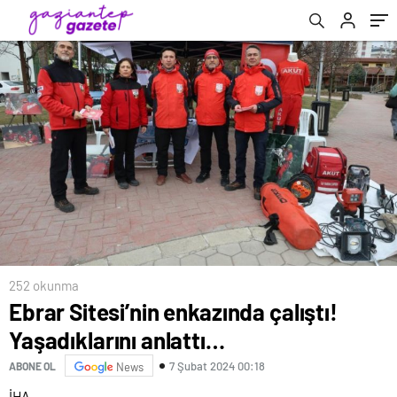
252 okunma
Ebrar Sitesi’nin enkazında çalıştı!
Yaşadıklarını anlattı…
7 Şubat 2024 00:18
ABONE OL
News
İHA