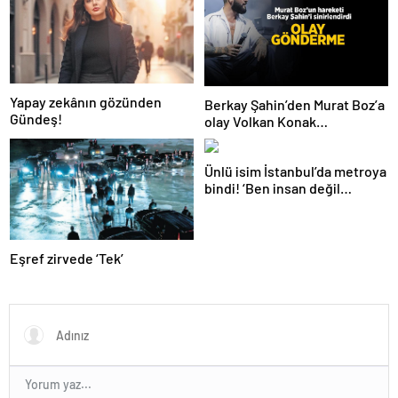
Yapay zekânın gözünden
Berkay Şahin’den Murat Boz’a
Gündeş!
olay Volkan Konak
göndermesi! ‘Herkes anıyor
seni ağabeyim’
Ünlü isim İstanbul’da metroya
bindi! ‘Ben insan değil
miyim?’
Eşref zirvede ‘Tek’