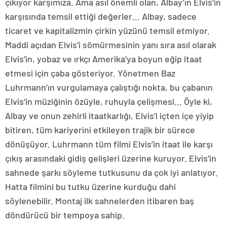
çıkıyor karşımıza. Ama asıl önemli olan, Albay’ın Elvis’in
karşısında temsil ettiği değerler… Albay, sadece
ticaret ve kapitalizmin çirkin yüzünü temsil etmiyor.
Maddi açıdan Elvis’i sömürmesinin yanı sıra asıl olarak
Elvis’in, yobaz ve ırkçı Amerika’ya boyun eğip itaat
etmesi için çaba gösteriyor. Yönetmen Baz
Luhrmann’ın vurgulamaya çalıştığı nokta, bu çabanın
Elvis’in müziğinin özüyle, ruhuyla çelişmesi… Öyle ki,
Albay ve onun zehirli itaatkarlığı, Elvis’i içten içe yiyip
bitiren, tüm kariyerini etkileyen trajik bir sürece
dönüşüyor. Luhrmann tüm filmi Elvis’in itaat ile karşı
çıkış arasındaki gidiş gelişleri üzerine kuruyor. Elvis’in
sahnede şarkı söyleme tutkusunu da çok iyi anlatıyor.
Hatta filmini bu tutku üzerine kurduğu dahi
söylenebilir. Montaj ilk sahnelerden itibaren baş
döndürücü bir tempoya sahip.