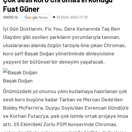
Fuat Güner
10 Ekim 2024 17:10
ABONE OL
News
İyi Gün Dostlarım, Fix You, Dere Kenarında Taş Ben
Olaydım gibi sevilen şarkıların yorumlarıyla tanınan,
uluslararası alanda özgün tarzıyla öne çıkan Chromas,
koro şefi Başak Doğan yönetiminde dinleyicisine
yepyeni bir bütünsel bir deneyim yaşatacak.
Başak Doğan
Önümüzdeki yıl onuncu yılını kutlamaya hazırlanan çok
sesli koro bugüne kadar Tarkan ve Mercan Dede’den
Bobby McFerrin’a, Duygu Soylu’dan Evrencan Gündüz’e
ve Korhan Futacı’ya, pek çok isimle ortak projeye imza
attı. 25 Ekim’deki Zorlu PSM konserinde Chromas,