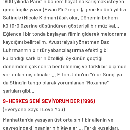
1900 yılında Paris’in bohem hayatına karışmak isteyen
genç İngiliz yazar (Ewan McGregor), gece kulübü yıldızı
Satine’e (Nicole Kidman) âşık olur. Dönemin bohem
kültürü üzerine düşündüren gösterişli bir müzikal…
Eğlenceli bir tonda başlayan filmin giderek melodrama
kaydığını belirtelim. Avustralyalı yönetmen Baz
Luhrmann’ın bir tür yabancılaştırma efekti gibi
kullandığı şarkıların özelliği, öykünün geçtiği
dönemden çok sonra bestelenmiş ve farklı bir biçimde
yorumlanmış olmaları… Elton John’un ‘Your Song’ ya
da Sting’in tango olarak yorumlanan “Roxanne”
şarkıları gibi…
9- HERKES SENİ SEVİYORUM DER
(1996)
(Everyone Says I Love You)
Manhattan’da yaşayan üst orta sınıf bir ailenin ve
çevresindeki insanların hikâyeleri… Farklı kuşakları,