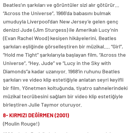
Beatles’ın şarkıları ve görüntüler sizi alır götürür…
“Across the Universe”, 1966’da babasını bulmak
umuduyla Liverpool’dan New Jersey’e gelen genç
denizci Jude (Jim Sturgess) ile Amerikalı Lucy’nin
(Evan Rachel Wood) kesişen hikâyelerini, Beatles
şarkıları eşliğinde görselleştiren bir müzikal…. “Girl”,
“Hold me Tight” şarkılarıyla başlayan film, “Across the
Universe”, “Hey, Jude” ve “Lucy in the Sky with
Diamonds”a kadar uzanıyor. 1968’in ruhunu Beatles
şarkıları ve video klip estetiğiyle anlatan seyri keyifli
bir film. Yönetmen koltuğunda, tiyatro sahnelerindeki
müzikal tecrübesini sağlam bir video klip estetiğiyle
birleştiren Julie Taymor oturuyor.
8- KIRMIZI DEĞİRMEN
(2001)
(Moulin Rouge!)