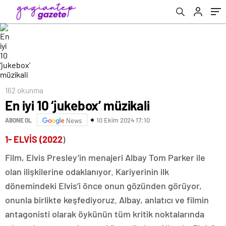
162 okunma
En iyi 10 ‘jukebox’ müzikali
10 Ekim 2024 17:10
ABONE OL
News
1- ELVİS (2022
)
Film, Elvis Presley’in menajeri Albay Tom Parker ile
olan ilişkilerine odaklanıyor. Kariyerinin ilk
dönemindeki Elvis’i önce onun gözünden görüyor,
onunla birlikte keşfediyoruz. Albay, anlatıcı ve filmin
antagonisti olarak öykünün tüm kritik noktalarında