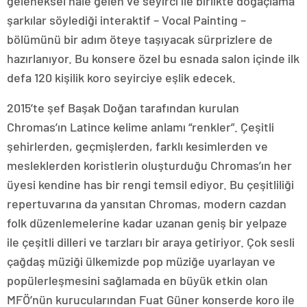
geleneksel hale gelen ve seyirci ile birlikte doğaçlama
şarkılar söylediği interaktif – Vocal Painting –
bölümünü bir adım öteye taşıyacak sürprizlere de
hazırlanıyor. Bu konsere özel bu esnada salon içinde ilk
defa 120 kişilik koro seyirciye eşlik edecek.
2015’te şef Başak Doğan tarafından kurulan
Chromas’ın Latince kelime anlamı “renkler”. Çeşitli
şehirlerden, geçmişlerden, farklı kesimlerden ve
mesleklerden koristlerin oluşturduğu Chromas’ın her
üyesi kendine has bir rengi temsil ediyor. Bu çeşitliliği
repertuvarına da yansıtan Chromas, modern cazdan
folk düzenlemelerine kadar uzanan geniş bir yelpaze
ile çeşitli dilleri ve tarzları bir araya getiriyor. Çok sesli
çağdaş müziği ülkemizde pop müziğe uyarlayan ve
popülerleşmesini sağlamada en büyük etkin olan
MFÖ’nün kurucularından Fuat Güner konserde koro ile