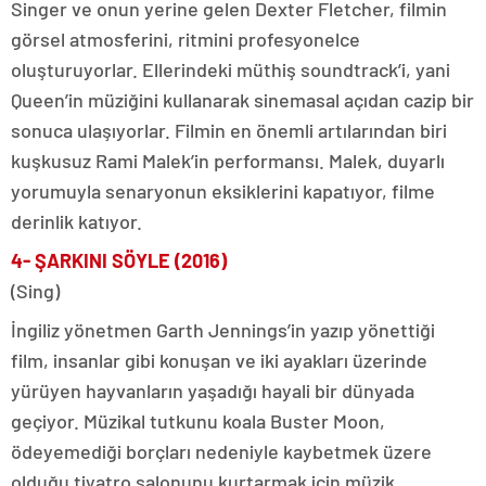
Singer ve onun yerine gelen Dexter Fletcher, filmin
görsel atmosferini, ritmini profesyonelce
oluşturuyorlar. Ellerindeki müthiş soundtrack’i, yani
Queen’in müziğini kullanarak sinemasal açıdan cazip bir
sonuca ulaşıyorlar. Filmin en önemli artılarından biri
kuşkusuz Rami Malek’in performansı. Malek, duyarlı
yorumuyla senaryonun eksiklerini kapatıyor, filme
derinlik katıyor.
4- ŞARKINI SÖYLE
(2016)
(Sing)
İngiliz yönetmen Garth Jennings’in yazıp yönettiği
film, insanlar gibi konuşan ve iki ayakları üzerinde
yürüyen hayvanların yaşadığı hayali bir dünyada
geçiyor. Müzikal tutkunu koala Buster Moon,
ödeyemediği borçları nedeniyle kaybetmek üzere
olduğu tiyatro salonunu kurtarmak için müzik