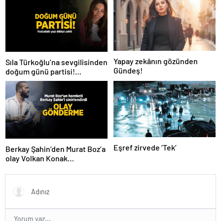
Yapay zekânın gözünden
Sıla Türkoğlu’na sevgilisinden
Gündeş!
doğum günü partisi!
Pastadaki yazı dikkat çekti
Eşref zirvede ‘Tek’
Berkay Şahin’den Murat Boz’a
olay Volkan Konak
göndermesi! ‘Herkes anıyor
seni ağabeyim’