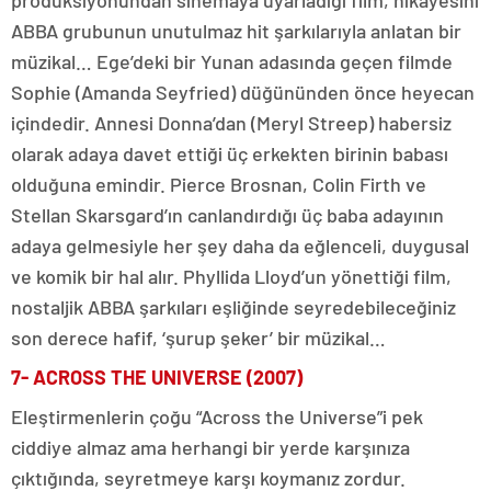
prodüksiyonundan sinemaya uyarladığı film, hikâyesini
ABBA grubunun unutulmaz hit şarkılarıyla anlatan bir
müzikal… Ege’deki bir Yunan adasında geçen filmde
Sophie (Amanda Seyfried) düğününden önce heyecan
içindedir. Annesi Donna’dan (Meryl Streep) habersiz
olarak adaya davet ettiği üç erkekten birinin babası
olduğuna emindir. Pierce Brosnan, Colin Firth ve
Stellan Skarsgard’ın canlandırdığı üç baba adayının
adaya gelmesiyle her şey daha da eğlenceli, duygusal
ve komik bir hal alır. Phyllida Lloyd’un yönettiği film,
nostaljik ABBA şarkıları eşliğinde seyredebileceğiniz
son derece hafif, ‘şurup şeker’ bir müzikal…
7-
ACROSS THE UNIVERSE (2007)
Eleştirmenlerin çoğu “Across the Universe”i pek
ciddiye almaz ama herhangi bir yerde karşınıza
çıktığında, seyretmeye karşı koymanız zordur.