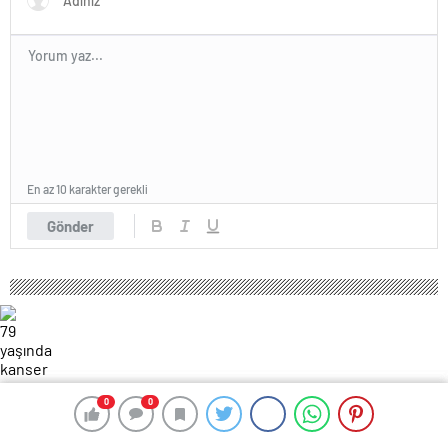
En az 10 karakter gerekli
Gönder
0
0
0
0