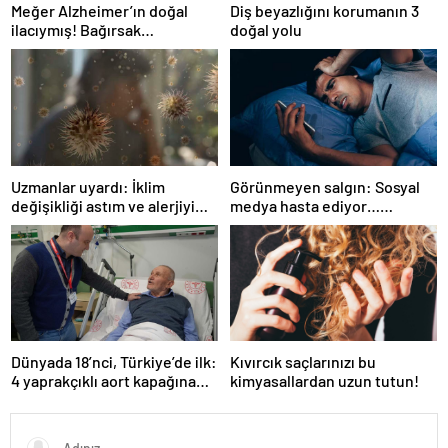
Meğer Alzheimer’ın doğal
Diş beyazlığını korumanın 3
ilacıymış! Bağırsak
doğal yolu
iltihaplanmasını önlüyor…
Uzmanlar uyardı: İklim
Görünmeyen salgın: Sosyal
değişikliği astım ve alerjiyi
medya hasta ediyor…
tetikliyor
Fiziksel, duygusal, zihinsel
etkilerine inanamayacaksınız
Dünyada 18’nci, Türkiye’de ilk:
Kıvırcık saçlarınızı bu
4 yaprakçıklı aort kapağına
kimyasallardan uzun tutun!
TAVİ operasyonu