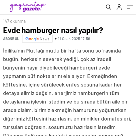
147 okunma
Evde hamburger nasıl yapılır?
11 Ocak 2025 17:56
ABONE OL
News
İdilika’nın Mutfağı mutlu bir hafta sonu sofrasında
bugün, herkesin severek yediği, çok az iradeli
bünyenin hayır diyebileceği hamburgeri evde
yapmanın püf noktalarını ele alıyor. Ekmeğinden
köftesine, içine sürülecek enfes sosuna kadar her
detaya elimiz değsin, enerjimiz hamburgerin tüm
detaylarına işlesin istedim ve bu sırada bütün aile bir
arada olalım, birimiz ekmeğin hamurunu yoğururken
diğerimiz köftesini hazırlasın, en minikler domatesleri,
turşuları doğrasın, sosumuzu hazırlasın istedim.
Dünyaca ünlü sosu keşfettiysem benim suçum ne?