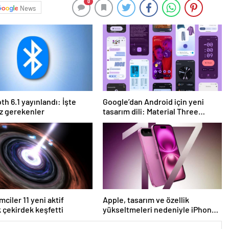
0
News
th 6.1 yayınlandı: İşte
Google’dan Android için yeni
z gerekenler
tasarım dili: Material Three
Expressive
mciler 11 yeni aktif
Apple, tasarım ve özellik
k çekirdek keşfetti
yükseltmeleri nedeniyle iPhone
17 fiyatlarını artırabilir