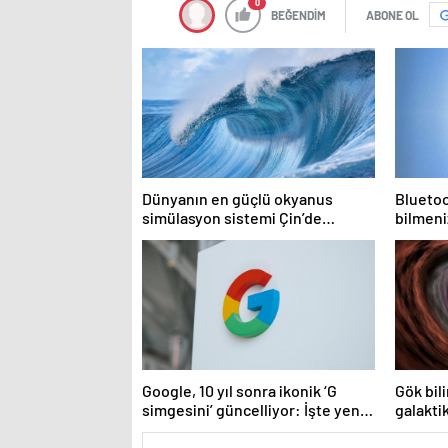
0
BEĞENDİM
ABONE OL
Dünyanın en güçlü okyanus
Bluetoo
simülasyon sistemi Çin’de
bilmeni
faaliyete geçiyor
Google, 10 yıl sonra ikonik ‘G
Gök bili
simgesini’ güncelliyor: İşte yeni
galakti
tasarım