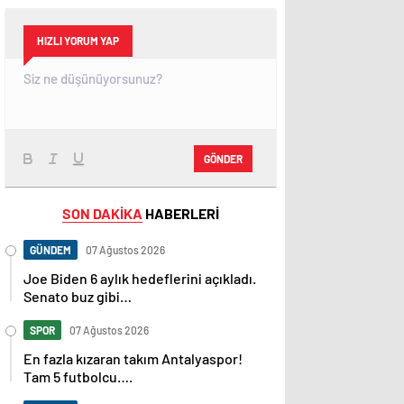
HIZLI YORUM YAP
GÖNDER
SON DAKİKA
HABERLERİ
GÜNDEM
07 Ağustos 2026
Joe Biden 6 aylık hedeflerini açıkladı.
Senato buz gibi…
SPOR
07 Ağustos 2026
En fazla kızaran takım Antalyaspor!
Tam 5 futbolcu….