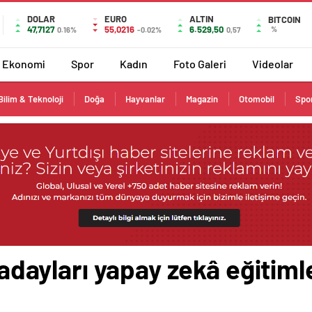
DOLAR
EURO
ALTIN
BITCOIN
47,7127
55,0216
6.529,50
%
0.16%
-0.02%
0,57
Ekonomi
Spor
Kadın
Foto Galeri
Videolar
Bilim & Teknoloji
Doğa
Hayvanlar
Magazin
Otomobil
Spo
i adayları yapay zekâ eğitim