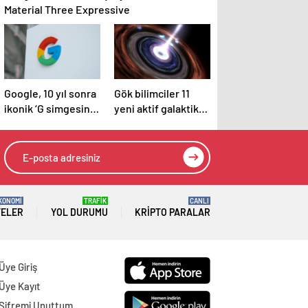
Material Three Expressive
Google, 10 yıl sonra
Gök bilimciler 11
ikonik ‘G simgesini’
yeni aktif galaktik
güncelliyor: İşte
çekirdek keşfetti
yeni tasarım
KONOMİ
TRAFİK
CANLI
TELER
YOL DURUMU
KRIPTO PARALAR
Üye Giriş
Üye Kayıt
Şifremi Unuttum