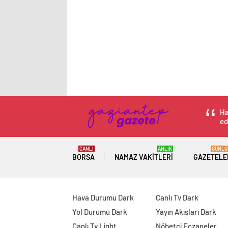
Ha
ed
CANLI
ANLIK
GÜNLÜ
BORSA
NAMAZ VAKITLERI
GAZETELE
Hava Durumu Dark
Canlı Tv Dark
Yol Durumu Dark
Yayın Akışları Dark
Canlı Tv Light
Nöbetçi Eczaneler