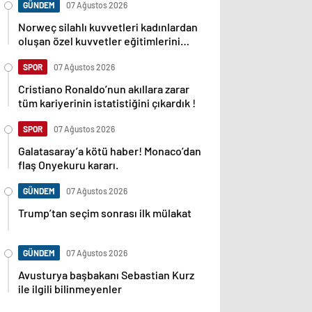
GÜNDEM
07 Ağustos 2026
Norweç silahlı kuvvetleri kadınlardan
oluşan özel kuvvetler eğitimlerini
başlattı.
SPOR
07 Ağustos 2026
Cristiano Ronaldo’nun akıllara zarar
tüm kariyerinin istatistiğini çıkardık !
SPOR
07 Ağustos 2026
Galatasaray’a kötü haber! Monaco’dan
flaş Onyekuru kararı.
GÜNDEM
07 Ağustos 2026
Trump’tan seçim sonrası ilk mülakat
GÜNDEM
07 Ağustos 2026
Avusturya başbakanı Sebastian Kurz
ile ilgili bilinmeyenler