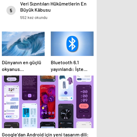
Veri Sızıntıları Hükümetlerin En
Büyük Kâbusu
5
552 kez okundu
Dünyanın en güçlü
Bluetooth 6.1
okyanus
yayınlandı: İşte
simülasyon sistemi
bilmeniz gerekenler
Çin’de faaliyete
geçiyor
Google’dan Android için yeni tasarım dili: