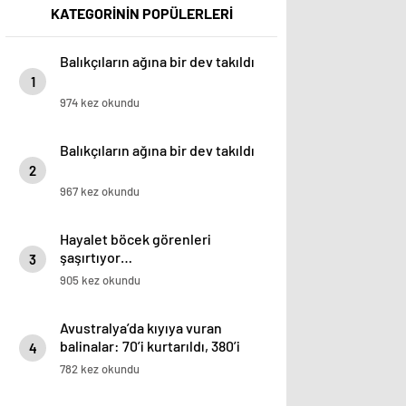
KATEGORİNİN POPÜLERLERİ
Balıkçıların ağına bir dev takıldı
1
974 kez okundu
Balıkçıların ağına bir dev takıldı
2
967 kez okundu
Hayalet böcek görenleri
şaşırtıyor…
3
905 kez okundu
Avustralya’da kıyıya vuran
balinalar: 70’i kurtarıldı, 380’i
4
öldü
782 kez okundu