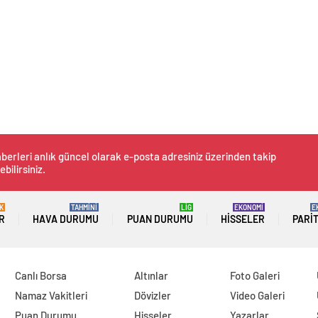
berleri anlık güncel olarak e-posta adresiniz üzerinden takip
ebilirsiniz.
K
TAHMİNİ
LİG
EKONOMİ
E
R
HAVA DURUMU
PUAN DURUMU
HISSELER
PARI
Canlı Borsa
Altınlar
Foto Galeri
Namaz Vakitleri
Dövizler
Video Galeri
Puan Durumu
Hisseler
Yazarlar