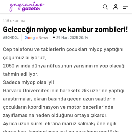
139 okunma
Geleceğin miyop ve kambur zombileri!
25 Mart 2025 20:14
ABONE OL
News
Cep telefonu ve tabletlerin çocukları miyop yaptığını
çoğumuz biliyoruz.
2050 yılında dünya nüfusunun yarısının miyop olacağı
tahmin ediliyor.
Sadece miyop olsa iyi!
Harvard Üniversitesi’nin hareketsizlik üzerine yaptığı
araştırmalar, ekran başında geçen uzun saatlerin
çocukların koordinasyon ve motor becerilerinde
zayıflamasına neden olduğunu ortaya çıkardı.
Ayrıca uzun süreli ekrana maruz kalmak; öne eğik
duran baş, kamburlaşan sırt ve bozulmuş postürle