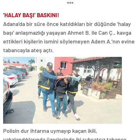
***
‘HALAY BAŞI’ BASKINI!
Adana’da bir süre önce katıldıkları bir düğünde ‘halay
başı’ anlaşmazlığı yaşayan Ahmet B. ile Can Ç., kavga
ettikleri kişilerin ismini söylemeyen Adem A.’nın evine
tabancayla ateş açtı.
Polisin dur ihtarına uymayıp kaçan ikili,
yakalandıklarında üzerlerinde iki ruhsatsız tabanca