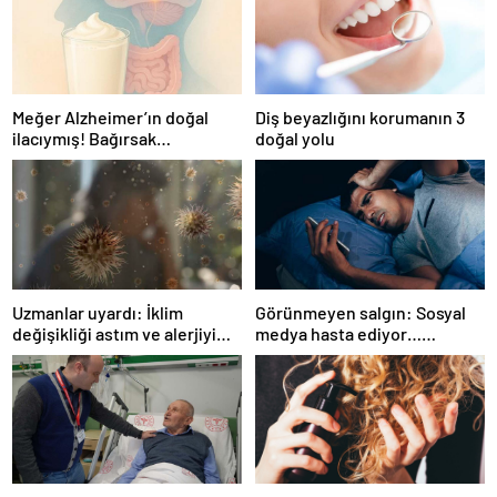
Meğer Alzheimer’ın doğal
Diş beyazlığını korumanın 3
ilacıymış! Bağırsak
doğal yolu
iltihaplanmasını önlüyor…
Uzmanlar uyardı: İklim
Görünmeyen salgın: Sosyal
değişikliği astım ve alerjiyi
medya hasta ediyor…
tetikliyor
Fiziksel, duygusal, zihinsel
etkilerine inanamayacaksınız