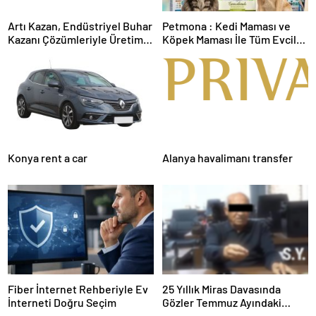
Artı Kazan, Endüstriyel Buhar
Petmona : Kedi Maması ve
Kazanı Çözümleriyle Üretim
Köpek Maması İle Tüm Evcil
Tesislerine Verimli Sistemler
Hayvan Ürünleri
Sunuyor
Konya rent a car
Alanya havalimanı transfer
Fiber İnternet Rehberiyle Ev
25 Yıllık Miras Davasında
İnterneti Doğru Seçim
Gözler Temmuz Ayındaki
Karar Duruşmasına Çevrildi