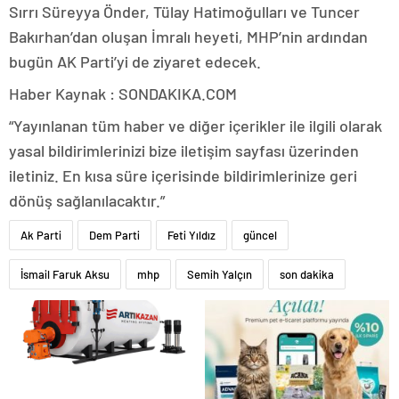
Sırrı Süreyya Önder, Tülay Hatimoğulları ve Tuncer
Bakırhan’dan oluşan İmralı heyeti, MHP’nin ardından
bugün AK Parti’yi de ziyaret edecek.
Haber Kaynak : SONDAKIKA.COM
“Yayınlanan tüm haber ve diğer içerikler ile ilgili olarak
yasal bildirimlerinizi bize iletişim sayfası üzerinden
iletiniz. En kısa süre içerisinde bildirimlerinize geri
dönüş sağlanılacaktır.”
Ak Parti
Dem Parti
Feti Yıldız
güncel
İsmail Faruk Aksu
mhp
Semih Yalçın
son dakika