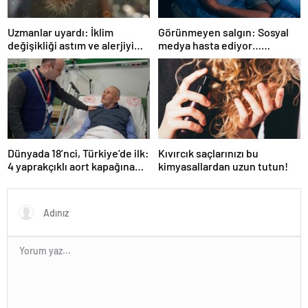
Uzmanlar uyardı: İklim
Görünmeyen salgın: Sosyal
değişikliği astım ve alerjiyi
medya hasta ediyor…
tetikliyor
Fiziksel, duygusal, zihinsel
etkilerine inanamayacaksınız
Dünyada 18’nci, Türkiye’de ilk:
Kıvırcık saçlarınızı bu
4 yaprakçıklı aort kapağına
kimyasallardan uzun tutun!
TAVİ operasyonu