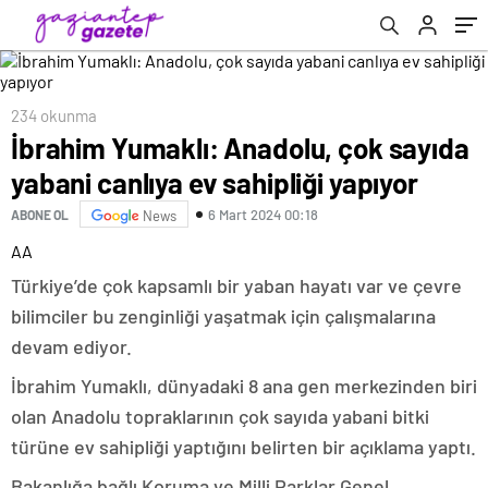
234 okunma
İbrahim Yumaklı: Anadolu, çok sayıda
yabani canlıya ev sahipliği yapıyor
6 Mart 2024 00:18
ABONE OL
News
AA
Türkiye’de çok kapsamlı bir yaban hayatı var ve çevre
bilimciler bu zenginliği yaşatmak için çalışmalarına
devam ediyor.
İbrahim Yumaklı, dünyadaki 8 ana gen merkezinden biri
olan Anadolu topraklarının çok sayıda yabani bitki
türüne ev sahipliği yaptığını belirten bir açıklama yaptı.
Bakanlığa bağlı Koruma ve Milli Parklar Genel