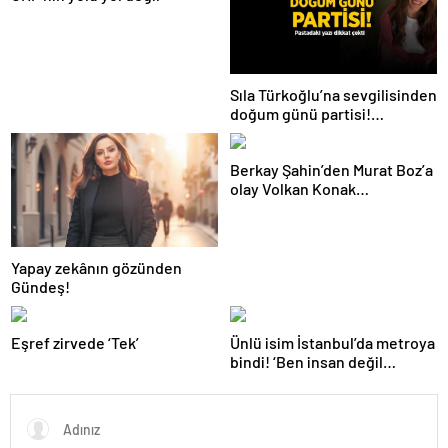
Sıla Türkoğlu’na sevgilisinden
doğum günü partisi!
Pastadaki yazı dikkat çekti
Berkay Şahin’den Murat Boz’a
olay Volkan Konak
göndermesi! ‘Herkes anıyor
seni ağabeyim’
Yapay zekânın gözünden
Gündeş!
Eşref zirvede ‘Tek’
Ünlü isim İstanbul’da metroya
bindi! ‘Ben insan değil
miyim?’