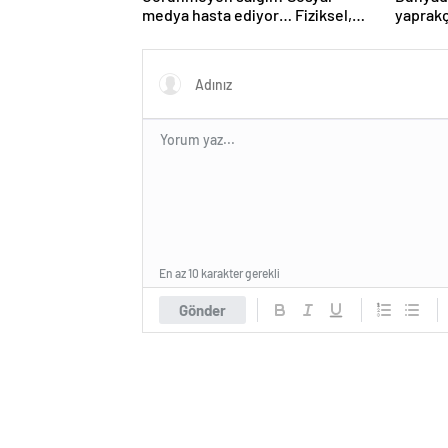
medya hasta ediyor… Fiziksel,
yaprakç
duygusal, zihinsel etkilerine
operas
inanamayacaksınız
En az 10 karakter gerekli
Gönder