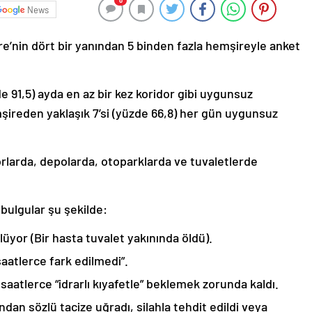
0
News
ere’nin dört bir yanından 5 binden fazla hemşireyle anket
 91,5) ayda en az bir kez koridor gibi uygunsuz
şireden yaklaşık 7’si (yüzde 66,8) her gün uygunsuz
dorlarda, depolarda, otoparklarda ve tuvaletlerde
 bulgular şu şekilde:
lüyor (Bir hasta tuvalet yakınında öldü).
saatlerce fark edilmedi”.
saatlerce “idrarlı kıyafetle” beklemek zorunda kaldı.
ndan sözlü tacize uğradı, silahla tehdit edildi veya