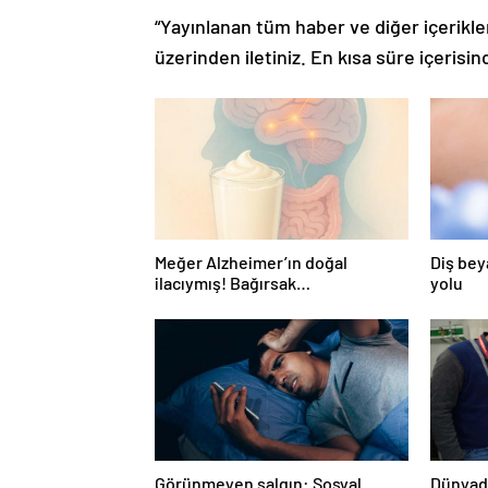
“Yayınlanan tüm haber ve diğer içerikler i
üzerinden iletiniz. En kısa süre içerisin
Meğer Alzheimer’ın doğal
Diş bey
ilacıymış! Bağırsak
yolu
iltihaplanmasını önlüyor…
Görünmeyen salgın: Sosyal
Dünyada