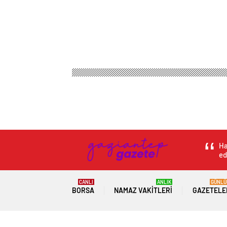
Ha
ed
CANLI
ANLIK
GÜNLÜ
BORSA
NAMAZ VAKITLERI
GAZETELE