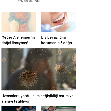
1525 kez okundu
Meğer Alzheimer’ın
Diş beyazlığını
doğal ilacıymış!
korumanın 3 doğal
Bağırsak
yolu
iltihaplanmasını
önlüyor…
Uzmanlar uyardı: İklim değişikliği astım ve
alerjiyi tetikliyor