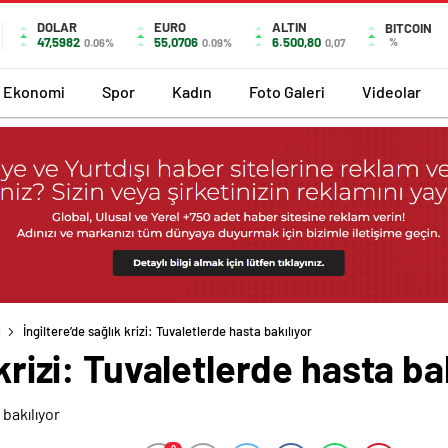
DOLAR
EURO
ALTIN
BITCOIN
47,5982
55,0706
6.500,80
%
0.06%
0.09%
0,07
Ekonomi
Spor
Kadın
Foto Galeri
Videolar
ı
İngiltere’de sağlık krizi: Tuvaletlerde hasta bakılıyor
 krizi: Tuvaletlerde hasta ba