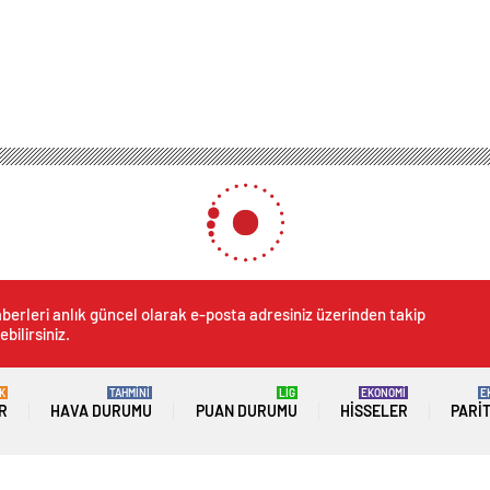
berleri anlık güncel olarak e-posta adresiniz üzerinden takip
ebilirsiniz.
K
TAHMİNİ
LİG
EKONOMİ
E
R
HAVA DURUMU
PUAN DURUMU
HISSELER
PARI