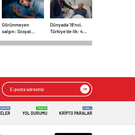
Görünmeyen
Dünyada 18’nci,
salgın: Sosyal
Türkiye’de ilk: 4
medya hasta
yaprakçıklı aort
ediyor… Fiziksel,
kapağına TAVİ
duygusal, zihinsel
operasyonu
etkilerine
inanamayacaksınız
KONOMİ
TRAFİK
CANLI
TELER
YOL DURUMU
KRIPTO PARALAR