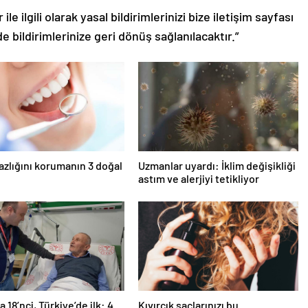
le ilgili olarak yasal bildirimlerinizi bize iletişim sayfası
de bildirimlerinize geri dönüş sağlanılacaktır.”
azlığını korumanın 3 doğal
Uzmanlar uyardı: İklim değişikliği
astım ve alerjiyi tetikliyor
 18’nci, Türkiye’de ilk: 4
Kıvırcık saçlarınızı bu