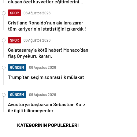
oluşan özel kuvvetler eğitimlerini
başlattı.
SPOR
06 Ağustos 2026
Cristiano Ronaldo’nun akıllara zarar
tüm kariyerinin istatistiğini çıkardık !
SPOR
06 Ağustos 2026
Galatasaray’a kötü haber! Monaco’dan
flaş Onyekuru kararı.
GÜNDEM
06 Ağustos 2026
Trump’tan seçim sonrası ilk mülakat
GÜNDEM
06 Ağustos 2026
Avusturya başbakanı Sebastian Kurz
ile ilgili bilinmeyenler
KATEGORİNİN POPÜLERLERİ