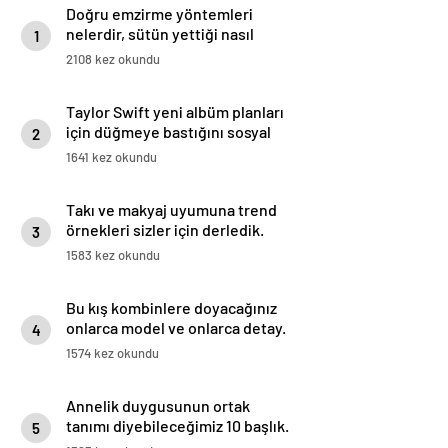
Doğru emzirme yöntemleri
nelerdir, sütün yettiği nasıl
1
anlaşılır?
2108 kez okundu
Taylor Swift yeni albüm planları
için düğmeye bastığını sosyal
2
medyadan duyurdu!
1641 kez okundu
Takı ve makyaj uyumuna trend
örnekleri sizler için derledik.
3
1583 kez okundu
Bu kış kombinlere doyacağınız
onlarca model ve onlarca detay.
4
1574 kez okundu
Annelik duygusunun ortak
tanımı diyebileceğimiz 10 başlık.
5