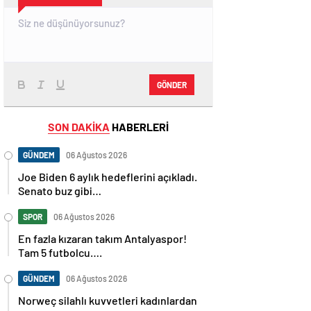
GÖNDER
SON DAKİKA
HABERLERİ
GÜNDEM
06 Ağustos 2026
Joe Biden 6 aylık hedeflerini açıkladı.
Senato buz gibi…
SPOR
06 Ağustos 2026
En fazla kızaran takım Antalyaspor!
Tam 5 futbolcu….
GÜNDEM
06 Ağustos 2026
Norweç silahlı kuvvetleri kadınlardan