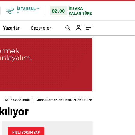
İMSAK'A
İSTANBUL
02:00
KALAN SÜRE
°
Yazarlar
Gazeteler
131 kez okundu
|
Güncelleme: 26 Ocak 2025 09:26
kılıyor
HIZLI YORUM YAP