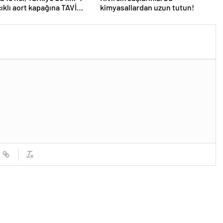
ıklı aort kapağına TAVİ
kimyasallardan uzun tutun!
yonu