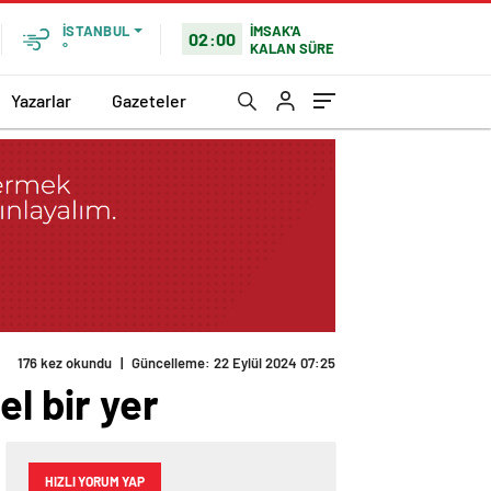
İMSAK'A
İSTANBUL
02:00
KALAN SÜRE
°
Yazarlar
Gazeteler
176 kez okundu
|
Güncelleme: 22 Eylül 2024 07:25
el bir yer
HIZLI YORUM YAP