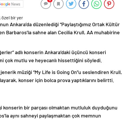
0
News
unun Ankara’da düzenlediği “Paylaştığımız Ortak Kültür
en Barbaros’la sahne alan Cecilia Krull, AA muhabirine
eğerler” adlı konserin Ankara’daki üçüncü konseri
i çok mutlu ve heyecanlı hissettiğini söyledi.
 jenerik müziği “My Life is Going On”u seslendiren Krull,
arak, konser için bolca prova yaptıklarını belirtti.
i konserin bir parçası olmaktan mutluluk duyduğunu
ros’la aynı sahneyi paylaşmaktan çok memnun