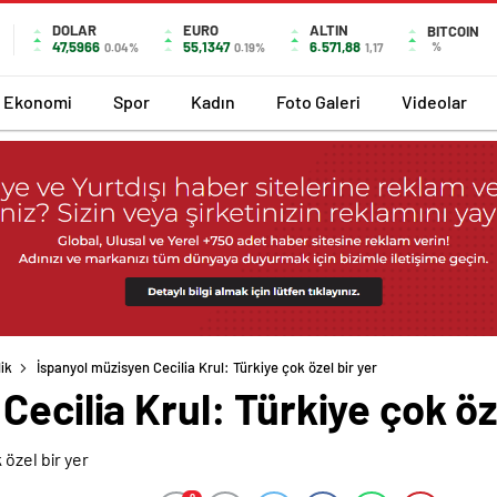
DOLAR
EURO
ALTIN
BITCOIN
47,5966
55,1347
6.571,88
%
0.04%
0.19%
1,17
Ekonomi
Spor
Kadın
Foto Galeri
Videolar
ik
İspanyol müzisyen Cecilia Krul: Türkiye çok özel bir yer
ecilia Krul: Türkiye çok öz