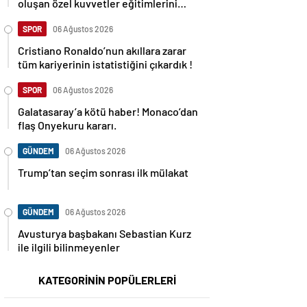
oluşan özel kuvvetler eğitimlerini
başlattı.
SPOR
06 Ağustos 2026
Cristiano Ronaldo’nun akıllara zarar
tüm kariyerinin istatistiğini çıkardık !
SPOR
06 Ağustos 2026
Galatasaray’a kötü haber! Monaco’dan
flaş Onyekuru kararı.
GÜNDEM
06 Ağustos 2026
Trump’tan seçim sonrası ilk mülakat
GÜNDEM
06 Ağustos 2026
Avusturya başbakanı Sebastian Kurz
ile ilgili bilinmeyenler
KATEGORİNİN POPÜLERLERİ