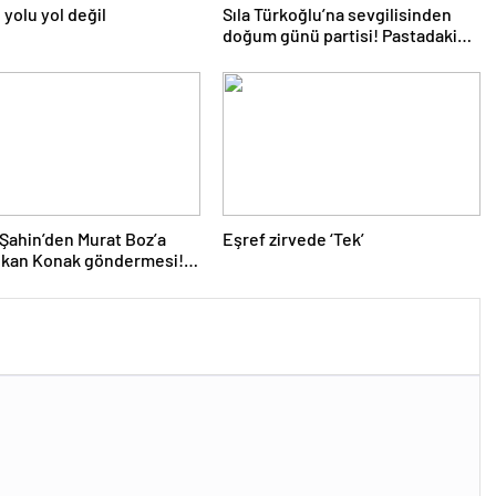
 yolu yol değil
Sıla Türkoğlu’na sevgilisinden
doğum günü partisi! Pastadaki
yazı dikkat çekti
Şahin’den Murat Boz’a
Eşref zirvede ‘Tek’
olkan Konak göndermesi!
 anıyor seni ağabeyim’