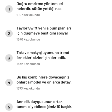
Doğru emzirme yöntemleri
nelerdir, sütün yettiği nasıl
1
anlaşılır?
2107 kez okundu
Taylor Swift yeni albüm planları
için düğmeye bastığını sosyal
2
medyadan duyurdu!
1640 kez okundu
Takı ve makyaj uyumuna trend
örnekleri sizler için derledik.
3
1582 kez okundu
Bu kış kombinlere doyacağınız
onlarca model ve onlarca detay.
4
1573 kez okundu
Annelik duygusunun ortak
tanımı diyebileceğimiz 10 başlık.
5