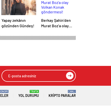
Yapay zekânın
Berkay Şahin’den
gözünden Gündeş!
Murat Boz’a olay
Volkan Konak
göndermesi!
‘Herkes anıyor seni
ağabeyim’
KONOMİ
TRAFİK
CANLI
TELER
YOL DURUMU
KRIPTO PARALAR