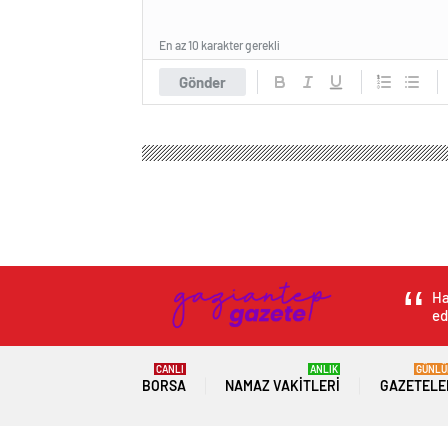
En az 10 karakter gerekli
Gönder
Ha
ed
CANLI
ANLIK
GÜNLÜ
BORSA
NAMAZ VAKITLERI
GAZETELE