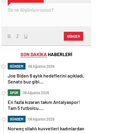
GÖNDER
SON DAKİKA
HABERLERİ
GÜNDEM
06 Ağustos 2026
Joe Biden 6 aylık hedeflerini açıkladı.
Senato buz gibi…
SPOR
06 Ağustos 2026
En fazla kızaran takım Antalyaspor!
Tam 5 futbolcu….
GÜNDEM
06 Ağustos 2026
Norweç silahlı kuvvetleri kadınlardan