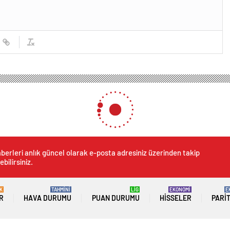
berleri anlık güncel olarak e-posta adresiniz üzerinden takip
ebilirsiniz.
K
TAHMİNİ
LİG
EKONOMİ
E
R
HAVA DURUMU
PUAN DURUMU
HISSELER
PARI