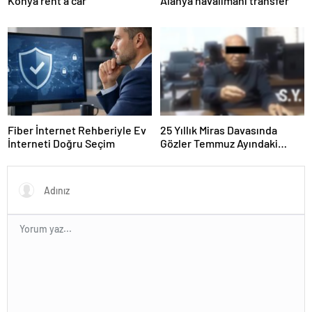
Konya rent a car
Alanya havalimanı transfer
Fiber İnternet Rehberiyle Ev
25 Yıllık Miras Davasında
İnterneti Doğru Seçim
Gözler Temmuz Ayındaki
Karar Duruşmasına Çevrildi