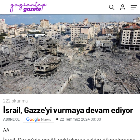
222 okunma
İsrail, Gazze’yi vurmaya devam ediyor
22 Temmuz 2024 00:00
ABONE OL
News
AA
İsrail, Gazze’nin çeşitli noktalarına saldırı düzenlemeye