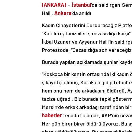
(ANKARA)
–
İstanbul
‘da saldırgan Sem
Halil,
Ankara
‘da anıldı.
Kadın Cinayetlerini Durduracağız Platf
“Katillere, tacizcilere, cezasızlığa kar
İkbal Uzuner ve Ayşenur Halil’in saldır
Protestoda, “Cezasızlığa son vereceğiz. 
Burada yapılan açıklamada şunlar kayde
“Koskoca bir kentin ortasında iki kadın
şikayetçi olmuş. Karakola gidip tehdit ed
hem onu hem de arkadaşını öldürdü. Ayn
tacize uğradı. Biz burada tepki göster
Mersin’de erkek arkadaşı tarafından bi
haberler
tesadüf olamaz. AKP’nin cezası
Her gün birer birer öldürülüyoruz. Bu a
olarak öldürülüyoruz. Bu cezasızlığa iz