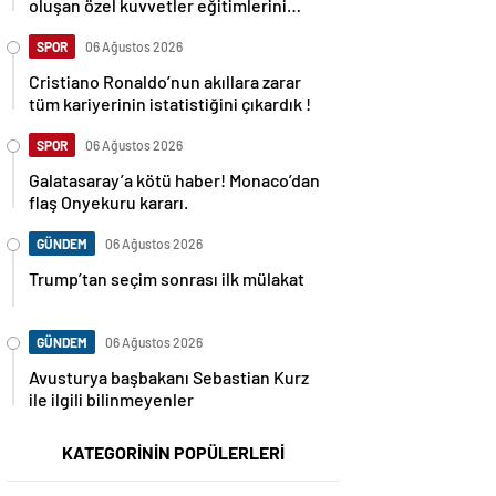
oluşan özel kuvvetler eğitimlerini
başlattı.
SPOR
06 Ağustos 2026
Cristiano Ronaldo’nun akıllara zarar
tüm kariyerinin istatistiğini çıkardık !
SPOR
06 Ağustos 2026
Galatasaray’a kötü haber! Monaco’dan
flaş Onyekuru kararı.
GÜNDEM
06 Ağustos 2026
Trump’tan seçim sonrası ilk mülakat
GÜNDEM
06 Ağustos 2026
Avusturya başbakanı Sebastian Kurz
ile ilgili bilinmeyenler
KATEGORİNİN POPÜLERLERİ