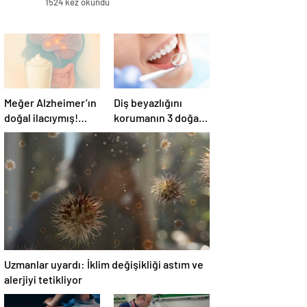
1524 kez okundu
Meğer Alzheimer’ın
Diş beyazlığını
doğal ilacıymış!
korumanın 3 doğal
Bağırsak
yolu
iltihaplanmasını
önlüyor…
Uzmanlar uyardı: İklim değişikliği astım ve
alerjiyi tetikliyor