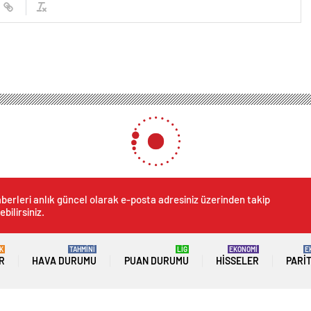
berleri anlık güncel olarak e-posta adresiniz üzerinden takip
ebilirsiniz.
K
TAHMİNİ
LİG
EKONOMİ
E
R
HAVA DURUMU
PUAN DURUMU
HISSELER
PARI