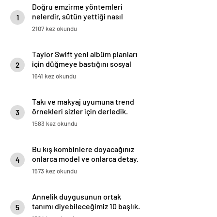
Doğru emzirme yöntemleri
nelerdir, sütün yettiği nasıl
1
anlaşılır?
2107 kez okundu
Taylor Swift yeni albüm planları
için düğmeye bastığını sosyal
2
medyadan duyurdu!
1641 kez okundu
Takı ve makyaj uyumuna trend
örnekleri sizler için derledik.
3
1583 kez okundu
Bu kış kombinlere doyacağınız
onlarca model ve onlarca detay.
4
1573 kez okundu
Annelik duygusunun ortak
tanımı diyebileceğimiz 10 başlık.
5