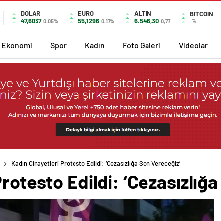
DOLAR
EURO
ALTIN
BITCOIN
47,6037
55,1296
6.546,30
%
0.05%
0.17%
0,77
Ekonomi
Spor
Kadın
Foto Galeri
Videolar
ı
Kadın Cinayetleri Protesto Edildi: ‘Cezasızlığa Son Vereceğiz’
Protesto Edildi: ‘Cezasızlığ