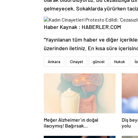
gelmeyecek. Sokaklarda yürürken taci
Haber Kaynak : HABERLER.COM
“Yayınlanan tüm haber ve diğer içerikler i
üzerinden iletiniz. En kısa süre içerisin
Ankara
Cinayet
güncel
Hukuk
İ
Meğer Alzheimer’ın doğal
Diş bey
ilacıymış! Bağırsak
yolu
iltihaplanmasını önlüyor…