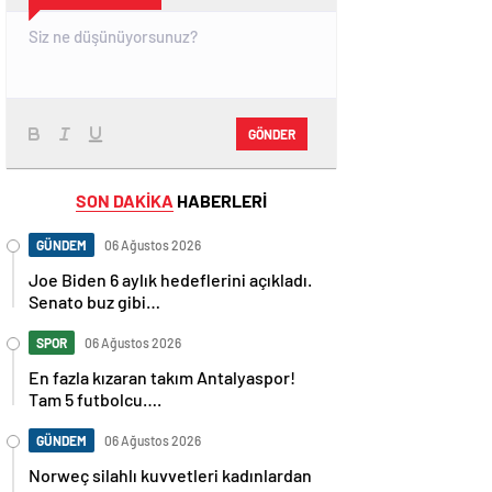
GÖNDER
SON DAKİKA
HABERLERİ
GÜNDEM
06 Ağustos 2026
Joe Biden 6 aylık hedeflerini açıkladı.
Senato buz gibi…
SPOR
06 Ağustos 2026
En fazla kızaran takım Antalyaspor!
Tam 5 futbolcu….
GÜNDEM
06 Ağustos 2026
Norweç silahlı kuvvetleri kadınlardan