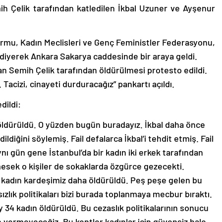
ih Çelik tarafından katledilen İkbal Uzuner ve Ayşenur
ormu, Kadın Meclisleri ve Genç Feministler Federasyonu,
şı” diyerek Ankara Sakarya caddesinde bir araya geldi.
gan Semih Çelik tarafından öldürülmesi protesto edildi.
Tacizi, cinayeti durduracağız” pankartı açıldı.
dildi:
 öldürüldü. O yüzden bugün buradayız. İkbal daha önce
ildiğini söylemiş. Fail defalarca İkbal’i tehdit etmiş. Fail
ı gün gene İstanbul’da bir kadın iki erkek tarafından
mesek o kişiler de sokaklarda özgürce gezecekti.
r kadın kardeşimiz daha öldürüldü. Peş peşe gelen bu
zlık politikaları bizi burada toplanmaya mecbur bıraktı.
y 34 kadın öldürüldü. Bu cezaslık politikalarının sonucu
in vermeyeceğiz. Bu kentler kadınlar için güvensiz hale