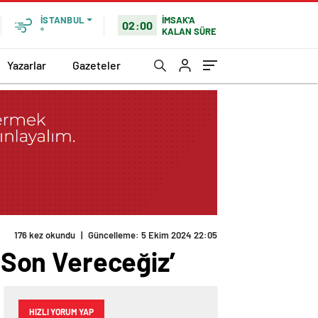
İMSAK'A
İSTANBUL
02:00
KALAN SÜRE
°
Yazarlar
Gazeteler
176 kez okundu
|
Güncelleme: 5 Ekim 2024 22:05
a Son Vereceğiz’
HIZLI YORUM YAP