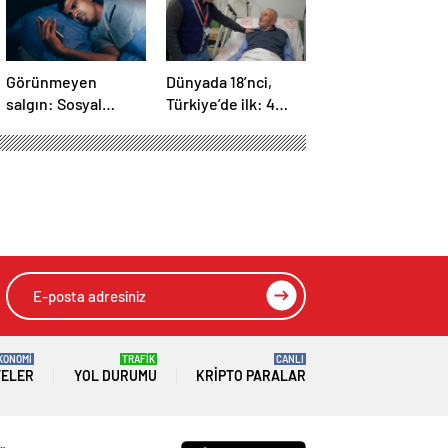
Görünmeyen
Dünyada 18’nci,
salgın: Sosyal
Türkiye’de ilk: 4
medya hasta
yaprakçıklı aort
ediyor… Fiziksel,
kapağına TAVİ
duygusal, zihinsel
operasyonu
etkilerine
inanamayacaksınız
KONOMİ
TRAFİK
CANLI
TELER
YOL DURUMU
KRIPTO PARALAR