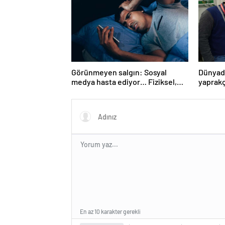
Görünmeyen salgın: Sosyal
Dünyada
medya hasta ediyor… Fiziksel,
yaprakç
duygusal, zihinsel etkilerine
operas
inanamayacaksınız
En az 10 karakter gerekli