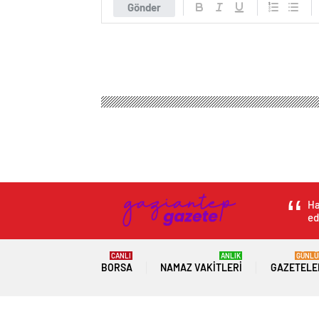
Gönder
Ha
ed
CANLI
ANLIK
GÜNLÜ
BORSA
NAMAZ VAKITLERI
GAZETELE