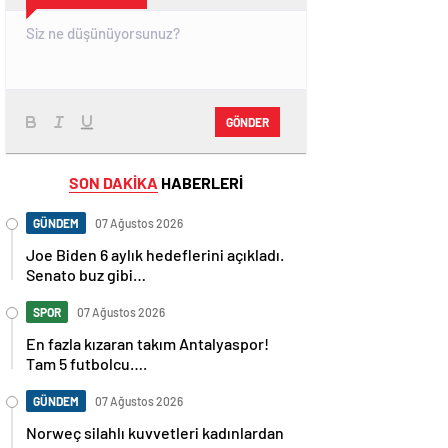
GÖNDER
SON DAKİKA
HABERLERİ
GÜNDEM
07 Ağustos 2026
Joe Biden 6 aylık hedeflerini açıkladı.
Senato buz gibi…
SPOR
07 Ağustos 2026
En fazla kızaran takım Antalyaspor!
Tam 5 futbolcu….
GÜNDEM
07 Ağustos 2026
Norweç silahlı kuvvetleri kadınlardan