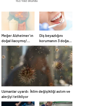
1527 kez okundu
Meğer Alzheimer’ın
Diş beyazlığını
doğal ilacıymış!
korumanın 3 doğal
Bağırsak
yolu
iltihaplanmasını
önlüyor…
Uzmanlar uyardı: İklim değişikliği astım ve
alerjiyi tetikliyor