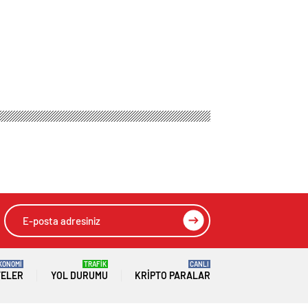
konuştu
HIZLI YORUM YAP
GÖNDER