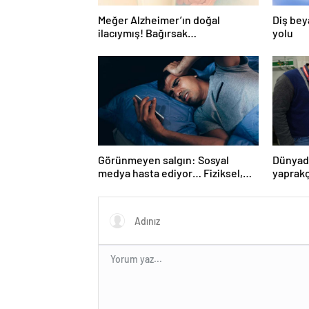
Meğer Alzheimer’ın doğal
Diş bey
ilacıymış! Bağırsak
yolu
iltihaplanmasını önlüyor…
Görünmeyen salgın: Sosyal
Dünyada
medya hasta ediyor… Fiziksel,
yaprakç
duygusal, zihinsel etkilerine
operas
inanamayacaksınız