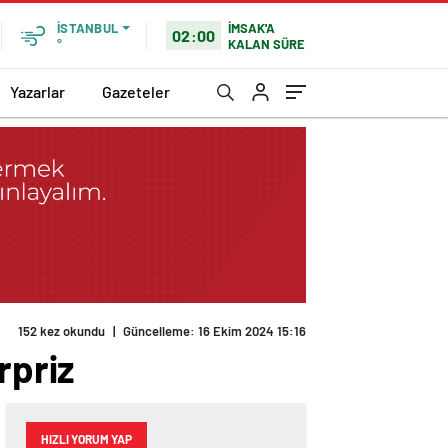
İMSAK'A
İSTANBUL
02:00
KALAN SÜRE
°
Yazarlar
Gazeteler
rpriz
HIZLI YORUM YAP