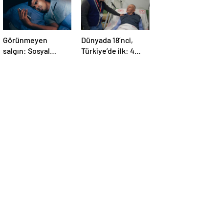
Görünmeyen
Dünyada 18’nci,
salgın: Sosyal
Türkiye’de ilk: 4
medya hasta
yaprakçıklı aort
ediyor… Fiziksel,
kapağına TAVİ
duygusal, zihinsel
operasyonu
etkilerine
inanamayacaksınız