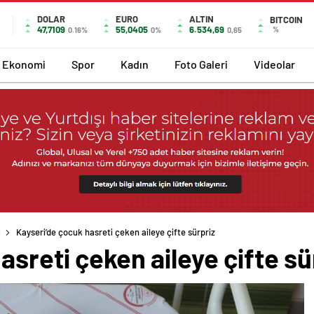
DOLAR
EURO
ALTIN
BITCOIN
47,7109
55,0405
6.534,69
%
0.16%
0%
0,65
Ekonomi
Spor
Kadın
Foto Galeri
Videolar
ı
Kayseri’de çocuk hasreti çeken aileye çifte sürpriz
asreti çeken aileye çifte sü