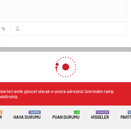
ı
Trabzon’da 26 kiloluk tümörü çıkaran doktor konuştu
oluk tümörü çıkaran doktor 