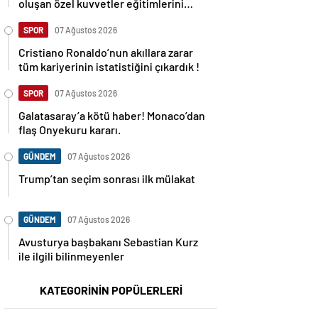
oluşan özel kuvvetler eğitimlerini
başlattı.
SPOR
07 Ağustos 2026
Cristiano Ronaldo’nun akıllara zarar
tüm kariyerinin istatistiğini çıkardık !
SPOR
07 Ağustos 2026
Galatasaray’a kötü haber! Monaco’dan
flaş Onyekuru kararı.
GÜNDEM
07 Ağustos 2026
Trump’tan seçim sonrası ilk mülakat
GÜNDEM
07 Ağustos 2026
Avusturya başbakanı Sebastian Kurz
ile ilgili bilinmeyenler
KATEGORİNİN POPÜLERLERİ