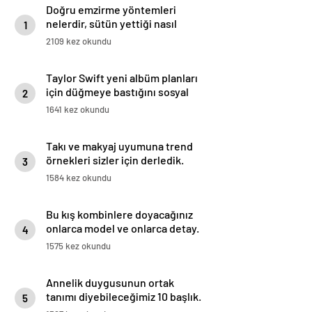
Doğru emzirme yöntemleri
nelerdir, sütün yettiği nasıl
1
anlaşılır?
2109 kez okundu
Taylor Swift yeni albüm planları
için düğmeye bastığını sosyal
2
medyadan duyurdu!
1641 kez okundu
Takı ve makyaj uyumuna trend
örnekleri sizler için derledik.
3
1584 kez okundu
Bu kış kombinlere doyacağınız
onlarca model ve onlarca detay.
4
1575 kez okundu
Annelik duygusunun ortak
tanımı diyebileceğimiz 10 başlık.
5