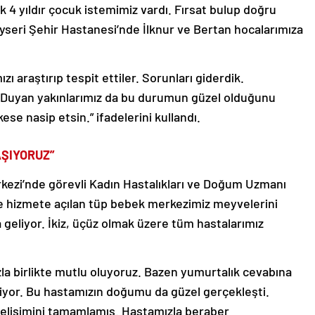
k 4 yıldır çocuk istemimiz vardı. Fırsat bulup doğru
seri Şehir Hastanesi’nde İlknur ve Bertan hocalarımıza
ızı araştırıp tespit ettiler. Sorunları giderdik.
. Duyan yakınlarımız da bu durumun güzel olduğunu
ese nasip etsin.” ifadelerini kullandı.
AŞIYORUZ”
kezi’nde görevli Kadın Hastalıkları ve Doğum Uzmanı
nce hizmete açılan tüp bebek merkezimiz meyvelerini
geliyor. İkiz, üçüz olmak üzere tüm hastalarımız
zla birlikte mutlu oluyoruz. Bazen yumurtalık cevabına
liyor. Bu hastamızın doğumu da güzel gerçekleşti.
 gelişimini tamamlamış. Hastamızla beraber