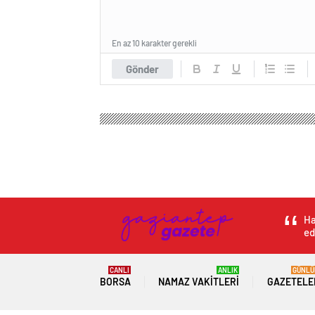
En az 10 karakter gerekli
Gönder
Gaziantep Haber Gazetesi
Magazin
Kadın Sağlığ
Trabzon’da 26 kil