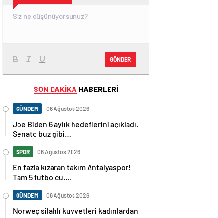
GÖNDER
SON DAKİKA
HABERLERİ
GÜNDEM
06 Ağustos 2026
Joe Biden 6 aylık hedeflerini açıkladı.
Senato buz gibi…
SPOR
06 Ağustos 2026
En fazla kızaran takım Antalyaspor!
Tam 5 futbolcu….
GÜNDEM
06 Ağustos 2026
Norweç silahlı kuvvetleri kadınlardan