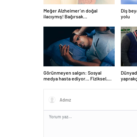
Meğer Alzheimer’ın doğal
Diş bey
ilacıymış! Bağırsak
yolu
iltihaplanmasını önlüyor…
Görünmeyen salgın: Sosyal
Dünyada
medya hasta ediyor… Fiziksel,
yaprakç
duygusal, zihinsel etkilerine
operas
inanamayacaksınız