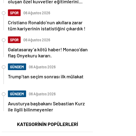
oluşan özel kuvvetler eğitimlerini
başlattı.
SPOR
06 Ağustos 2026
Cristiano Ronaldo’nun akıllara zarar
tüm kariyerinin istatistiğini çıkardık !
SPOR
06 Ağustos 2026
Galatasaray’a kötü haber! Monaco’dan
flaş Onyekuru kararı.
GÜNDEM
06 Ağustos 2026
Trump’tan seçim sonrası ilk mülakat
GÜNDEM
06 Ağustos 2026
Avusturya başbakanı Sebastian Kurz
ile ilgili bilinmeyenler
KATEGORİNİN POPÜLERLERİ