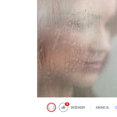
0
BEĞENDİM
ABONE OL