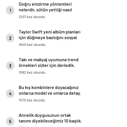
Doğru emzirme yöntemleri
nelerdir, sütün yettiği nasıl
1
anlaşılır?
2107 kez okundu
Taylor Swift yeni albüm planları
için düğmeye bastığını sosyal
2
medyadan duyurdu!
1640 kez okundu
Takı ve makyaj uyumuna trend
örnekleri sizler için derledik.
3
1582 kez okundu
Bu kış kombinlere doyacağınız
onlarca model ve onlarca detay.
4
1573 kez okundu
Annelik duygusunun ortak
tanımı diyebileceğimiz 10 başlık.
5