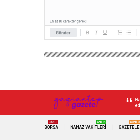
En az 10 karakter gerekli
Gönder
Ha
ed
CANLI
ANLIK
GÜNLÜ
BORSA
NAMAZ VAKITLERI
GAZETELE