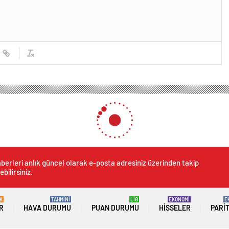
berleri anlık güncel olarak e-posta adresiniz üzerinden takip
ebilirsiniz.
K
TAHMİNİ
LİG
EKONOMİ
E
R
HAVA DURUMU
PUAN DURUMU
HISSELER
PARI