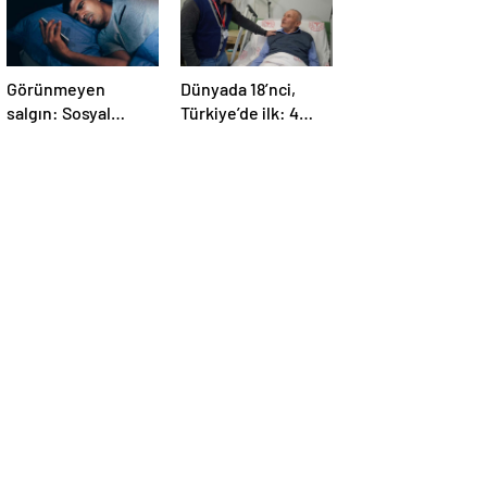
Görünmeyen
Dünyada 18’nci,
salgın: Sosyal
Türkiye’de ilk: 4
medya hasta
yaprakçıklı aort
ediyor… Fiziksel,
kapağına TAVİ
duygusal, zihinsel
operasyonu
etkilerine
inanamayacaksınız