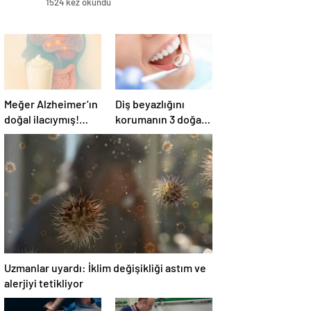
1524 kez okundu
Meğer Alzheimer’ın
Diş beyazlığını
doğal ilacıymış!
korumanın 3 doğal
Bağırsak
yolu
iltihaplanmasını
önlüyor…
Uzmanlar uyardı: İklim değişikliği astım ve
alerjiyi tetikliyor