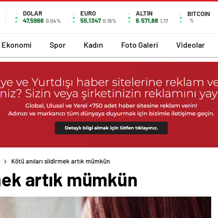
DOLAR
EURO
ALTIN
BITCOIN
47,5966
55,1347
6.571,88
%
0.04%
0.19%
1,17
Ekonomi
Spor
Kadın
Foto Galeri
Videolar
ı
Kötü anıları sildirmek artık mümkün
rmek artık mümkün