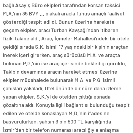
bağlı Asayiş Büro ekipleri tarafından korsan taksici
M.A.’nın 35 BVY … plakalı araçla fuhuş amaçlı faaliyet
gösterdiği tespit edildi. Bunun üzerine harekete
geçem ekipler, aracı Turban Kavşağı’ndan itibaren
fiziki takibe aldı. Araç, İçmeler Mahallesi’ndeki bir otele
geldiği sırada S.K. isimli 17 yaşındaki bir kişinin araçtan
inerek içeri girerken, araç sürücüsü M.A. ve araçta
bulunan P.G.’nin ise araç içerisinde beklediği görüldü.
Takibin devamında aracın hareket etmesi üzerine
ekipler müdahalede bulunarak M.A. ve P.G. isimli
şahısları yakaladı. Otel önünde bir süre daha izleme
yapan ekipler, S.K.’yi de otelden çıktığı esnada
gözaltına aldı. Konuyla ilgili bağlantısı bulunduğu tespit
edilen ve otelde konaklayan M.D.’nin ifadesine
başvurulurken, şahsın 3 bin 500 TL karşılığında
İzmir’den bir telefon numarası aracılığıyla anlaşma