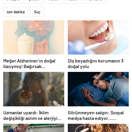
son dakika
Suç
Meğer Alzheimer’ın doğal
Diş beyazlığını korumanın 3
ilacıymış! Bağırsak
doğal yolu
iltihaplanmasını önlüyor…
Uzmanlar uyardı: İklim
Görünmeyen salgın: Sosyal
değişikliği astım ve alerjiyi
medya hasta ediyor…
tetikliyor
Fiziksel, duygusal, zihinsel
etkilerine inanamayacaksınız