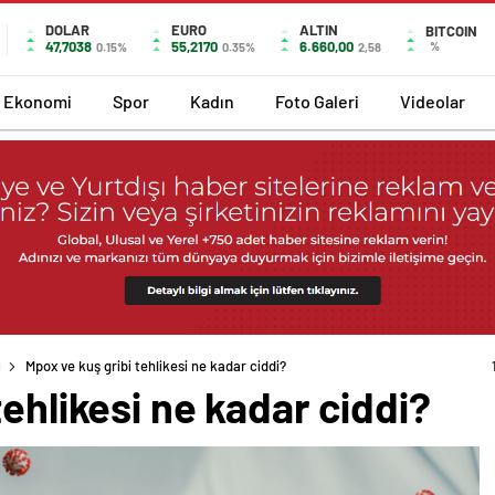
DOLAR
EURO
ALTIN
BITCOIN
47,7038
55,2170
6.660,00
%
0.15%
0.35%
2,58
Ekonomi
Spor
Kadın
Foto Galeri
Videolar
ı
Mpox ve kuş gribi tehlikesi ne kadar ciddi?
tehlikesi ne kadar ciddi?