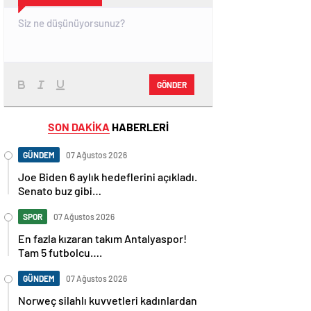
GÖNDER
SON DAKİKA
HABERLERİ
GÜNDEM
07 Ağustos 2026
Joe Biden 6 aylık hedeflerini açıkladı.
Senato buz gibi…
SPOR
07 Ağustos 2026
En fazla kızaran takım Antalyaspor!
Tam 5 futbolcu….
GÜNDEM
07 Ağustos 2026
Norweç silahlı kuvvetleri kadınlardan