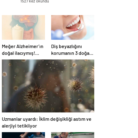
1527 kez okundu
Meğer Alzheimer’ın
Diş beyazlığını
doğal ilacıymış!
korumanın 3 doğal
Bağırsak
yolu
iltihaplanmasını
önlüyor…
Uzmanlar uyardı: İklim değişikliği astım ve
alerjiyi tetikliyor