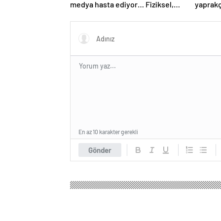
medya hasta ediyor… Fiziksel,
yaprakç
duygusal, zihinsel etkilerine
operas
inanamayacaksınız
En az 10 karakter gerekli
Gönder
Gaziantep Haber Gazetesi
Magazin
Kadın Sağlığ
Paris 2024 Paralim