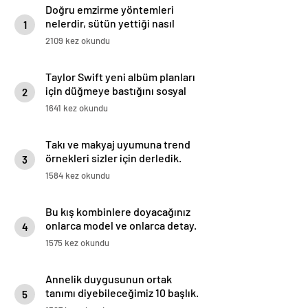
Doğru emzirme yöntemleri
nelerdir, sütün yettiği nasıl
1
anlaşılır?
2109 kez okundu
Taylor Swift yeni albüm planları
için düğmeye bastığını sosyal
2
medyadan duyurdu!
1641 kez okundu
Takı ve makyaj uyumuna trend
örnekleri sizler için derledik.
3
1584 kez okundu
Bu kış kombinlere doyacağınız
onlarca model ve onlarca detay.
4
1575 kez okundu
Annelik duygusunun ortak
tanımı diyebileceğimiz 10 başlık.
5