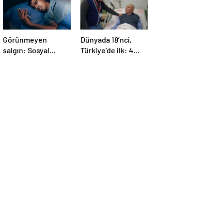
Görünmeyen
Dünyada 18’nci,
salgın: Sosyal
Türkiye’de ilk: 4
medya hasta
yaprakçıklı aort
ediyor… Fiziksel,
kapağına TAVİ
duygusal, zihinsel
operasyonu
etkilerine
inanamayacaksınız