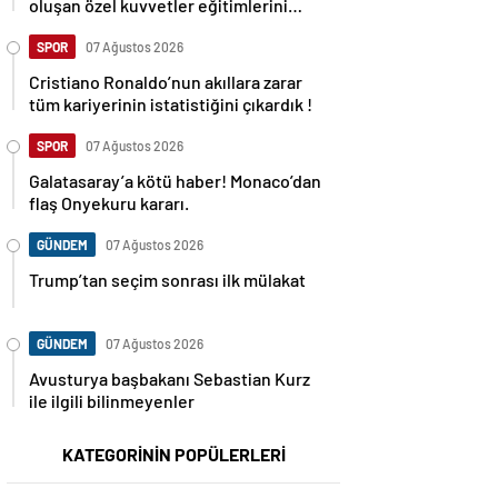
oluşan özel kuvvetler eğitimlerini
başlattı.
SPOR
07 Ağustos 2026
Cristiano Ronaldo’nun akıllara zarar
tüm kariyerinin istatistiğini çıkardık !
SPOR
07 Ağustos 2026
Galatasaray’a kötü haber! Monaco’dan
flaş Onyekuru kararı.
GÜNDEM
07 Ağustos 2026
Trump’tan seçim sonrası ilk mülakat
GÜNDEM
07 Ağustos 2026
Avusturya başbakanı Sebastian Kurz
ile ilgili bilinmeyenler
KATEGORİNİN POPÜLERLERİ