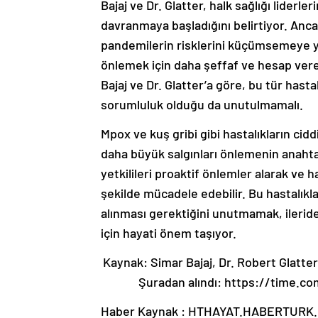
Bajaj ve Dr. Glatter, halk sağlığı lider
davranmaya başladığını belirtiyor. Ancak
pandemilerin risklerini küçümsemeye yol 
önlemek için daha şeffaf ve hesap verebili
Bajaj ve Dr. Glatter’a göre, bu tür hasta
sorumluluk olduğu da unutulmamalı.
Mpox ve kuş gribi gibi hastalıkların cid
daha büyük salgınları önlemenin anahtarıd
yetkilileri proaktif önlemler alarak ve ha
şekilde mücadele edebilir. Bu hastalıkl
alınması gerektiğini unutmamak, ilerid
için hayati önem taşıyor.
Kaynak: Simar Bajaj, Dr. Robert Glatter.
Şuradan alındı: https://time.c
Haber Kaynak : HTHAYAT.HABERTURK