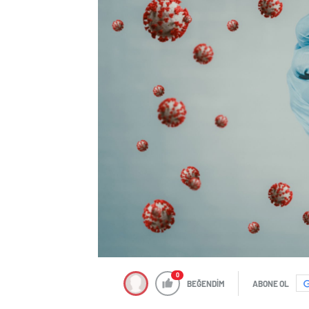
0
BEĞENDİM
ABONE OL