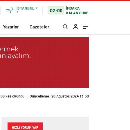
İMSAK'A
İSTANBUL
02:00
KALAN SÜRE
°
Yazarlar
Gazeteler
HIZLI YORUM YAP