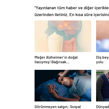
“Yayınlanan tüm haber ve diğer içerikler i
üzerinden iletiniz. En kısa süre içerisin
Meğer Alzheimer’ın doğal
Diş bey
ilacıymış! Bağırsak
yolu
iltihaplanmasını önlüyor…
Görünmeyen salgın: Sosyal
Dünyada