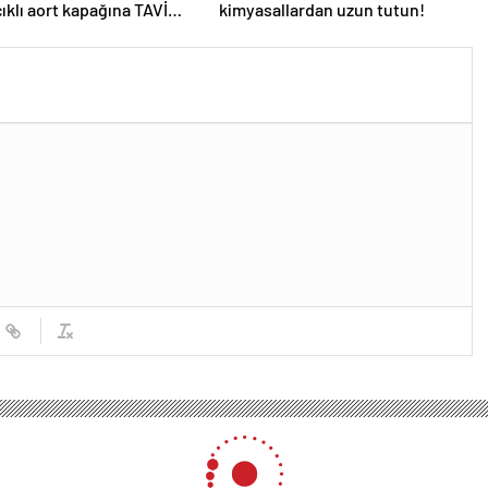
ıklı aort kapağına TAVİ
kimyasallardan uzun tutun!
yonu
ı
Paris 2024 Paralimpik Oyunları
pik Oyunları