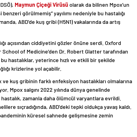
(DSÖ),
Maymun Çiçeği Virüsü
olarak da bilinen Mpox’un
şi benzeri görülmemiş” yayılımı nedeniyle bu hastalığı
zamanda, ABD’de kuş gribi (H5N1) vakalarında da artış
ğlığı açısından ciddiyetini gözler önüne serdi. Oxford
r School of Medicine’den Dr. Robert Glatter tarafından
 hastalıklar, yeterince hızlı ve etkili bir şekilde
ğı krizlerine yol açabilir.
 ve kuş gribinin farklı enfeksiyon hastalıkları olmalarına
tiyor. Mpox salgını 2022 yılında dünya genelinde
 hastalık, zamanla daha ölümcül varyantlara evrildi.
elilere sıçradığında, ABD’deki tepki oldukça yavaş kaldı.
l pandeminin küresel sahnede gelişmesine zemin