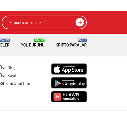
HIZLI YORUM YAP
GÖNDER
SON DAKİKA
HABERLERİ
GÜNDEM
07 Ağustos 2026
Joe Biden 6 aylık hedeflerini açıkladı.
Senato buz gibi…
SPOR
07 Ağustos 2026
En fazla kızaran takım Antalyaspor!
Tam 5 futbolcu….