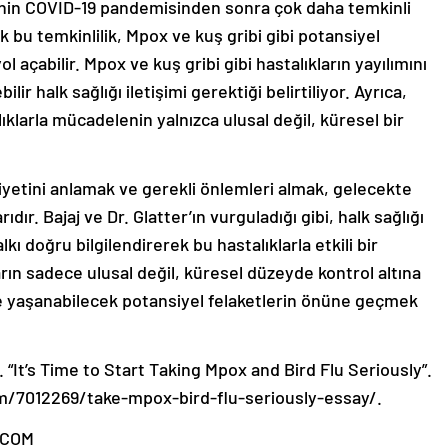
lerinin COVID-19 pandemisinden sonra çok daha temkinli
 bu temkinlilik, Mpox ve kuş gribi gibi potansiyel
açabilir. Mpox ve kuş gribi gibi hastalıkların yayılımını
r halk sağlığı iletişimi gerektiği belirtiliyor. Ayrıca,
lıklarla mücadelenin yalnızca ulusal değil, küresel bir
diyetini anlamak ve gerekli önlemleri almak, gelecekte
ır. Bajaj ve Dr. Glatter’ın vurguladığı gibi, halk sağlığı
lkı doğru bilgilendirerek bu hastalıklarla etkili bir
arın sadece ulusal değil, küresel düzeyde kontrol altına
e yaşanabilecek potansiyel felaketlerin önüne geçmek
 “It’s Time to Start Taking Mpox and Bird Flu Seriously”.
om/7012269/take-mpox-bird-flu-seriously-essay/.
.COM