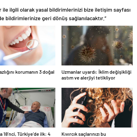
le ilgili olarak yasal bildirimlerinizi bize iletişim sayfası
de bildirimlerinize geri dönüş sağlanılacaktır.”
azlığını korumanın 3 doğal
Uzmanlar uyardı: İklim değişikliği
astım ve alerjiyi tetikliyor
 18’nci, Türkiye’de ilk: 4
Kıvırcık saçlarınızı bu