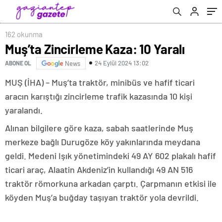
162 okunma
Muş’ta Zincirleme Kaza: 10 Yaralı
24 Eylül 2024 13:02
ABONE OL
News
MUŞ (İHA) – Muş’ta traktör, minibüs ve hafif ticari
aracın karıştığı zincirleme trafik kazasında 10 kişi
yaralandı.
Alınan bilgilere göre kaza, sabah saatlerinde Muş
merkeze bağlı Durugöze köy yakınlarında meydana
geldi. Medeni Işık yönetimindeki 49 AY 602 plakalı hafif
ticari araç, Alaatin Akdeniz’in kullandığı 49 AN 516
traktör römorkuna arkadan çarptı. Çarpmanın etkisi ile
köyden Muş’a buğday taşıyan traktör yola devrildi.