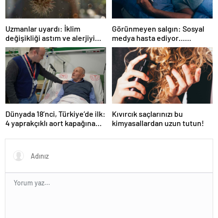
Uzmanlar uyardı: İklim
Görünmeyen salgın: Sosyal
değişikliği astım ve alerjiyi
medya hasta ediyor…
tetikliyor
Fiziksel, duygusal, zihinsel
etkilerine inanamayacaksınız
Dünyada 18’nci, Türkiye’de ilk:
Kıvırcık saçlarınızı bu
4 yaprakçıklı aort kapağına
kimyasallardan uzun tutun!
TAVİ operasyonu