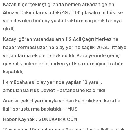
Kazanın gerçekleştiği anda hemen arkadan gelen
Abuzer Çakır idaresindeki 49 J 1181 plakalı minibüs ise
yola devrilen buğday yüklü traktöre çarparak tarlaya
girdi.
Kazayı gören vatandaşların 112 Acil Çağrı Merkezine
haber vermesi üzerine olay yerine sağlık, AFAD, itfaiye
ve jandarma ekipleri sevk edildi. Kaza yerinde geniş
güvenlik önlemleri alınırken yol kısa süreliğine trafiğe
kapatıldı.
İlk müdahalesi olay yerinde yapılan 10 yaralı,
ambulansla Muş Devlet Hastanesine kaldırıldı.
Araçlar çekici yardımıyla yoldan kaldırılırken, kaza ile
ilgili soruşturma başlatıldı. – MUŞ
Haber Kaynak : SONDAKIKA.COM
“Yayınlanan tüm haber ve diğer içerikler ile ilgili olarak