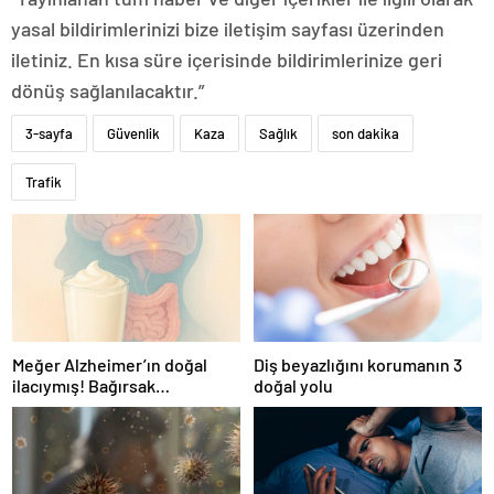
yasal bildirimlerinizi bize iletişim sayfası üzerinden
iletiniz. En kısa süre içerisinde bildirimlerinize geri
dönüş sağlanılacaktır.”
3-sayfa
Güvenlik
Kaza
Sağlık
son dakika
Trafik
Meğer Alzheimer’ın doğal
Diş beyazlığını korumanın 3
ilacıymış! Bağırsak
doğal yolu
iltihaplanmasını önlüyor…