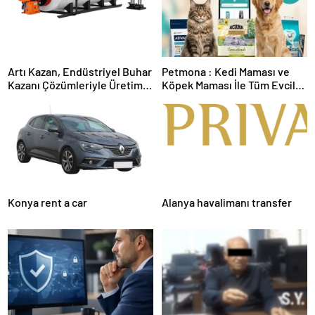
Artı Kazan, Endüstriyel Buhar
Petmona : Kedi Maması ve
Kazanı Çözümleriyle Üretim
Köpek Maması İle Tüm Evcil
Tesislerine Verimli Sistemler
Hayvan Ürünleri
Sunuyor
Konya rent a car
Alanya havalimanı transfer