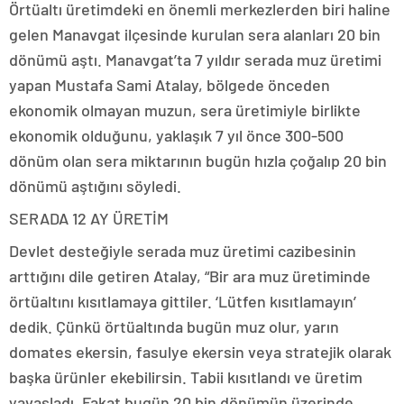
Örtüaltı üretimdeki en önemli merkezlerden biri haline
gelen Manavgat ilçesinde kurulan sera alanları 20 bin
dönümü aştı. Manavgat’ta 7 yıldır serada muz üretimi
yapan Mustafa Sami Atalay, bölgede önceden
ekonomik olmayan muzun, sera üretimiyle birlikte
ekonomik olduğunu, yaklaşık 7 yıl önce 300-500
dönüm olan sera miktarının bugün hızla çoğalıp 20 bin
dönümü aştığını söyledi.
SERADA 12 AY ÜRETİM
Devlet desteğiyle serada muz üretimi cazibesinin
arttığını dile getiren Atalay, “Bir ara muz üretiminde
örtüaltını kısıtlamaya gittiler. ‘Lütfen kısıtlamayın’
dedik. Çünkü örtüaltında bugün muz olur, yarın
domates ekersin, fasulye ekersin veya stratejik olarak
başka ürünler ekebilirsin. Tabii kısıtlandı ve üretim
yavaşladı. Fakat bugün 20 bin dönümün üzerinde