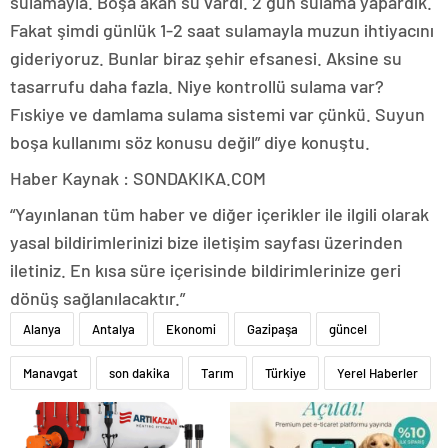
sulamayla. Boşa akan su vardı. 2 gün sulama yapardık.
Fakat şimdi günlük 1-2 saat sulamayla muzun ihtiyacını
gideriyoruz. Bunlar biraz şehir efsanesi. Aksine su
tasarrufu daha fazla. Niye kontrollü sulama var?
Fıskiye ve damlama sulama sistemi var çünkü. Suyun
boşa kullanımı söz konusu değil” diye konuştu.
Haber Kaynak : SONDAKIKA.COM
“Yayınlanan tüm haber ve diğer içerikler ile ilgili olarak
yasal bildirimlerinizi bize iletişim sayfası üzerinden
iletiniz. En kısa süre içerisinde bildirimlerinize geri
dönüş sağlanılacaktır.”
Alanya
Antalya
Ekonomi
Gazipaşa
güncel
Manavgat
son dakika
Tarım
Türkiye
Yerel Haberler