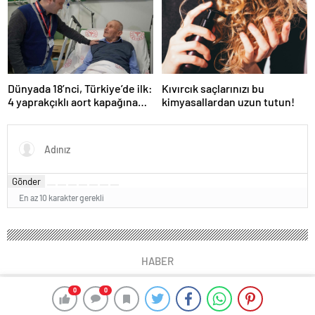
etkilerine inanamayacaksınız
Dünyada 18’nci, Türkiye’de ilk:
Kıvırcık saçlarınızı bu
4 yaprakçıklı aort kapağına
kimyasallardan uzun tutun!
TAVİ operasyonu
Gönder
En az 10 karakter gerekli
HABER
0
0