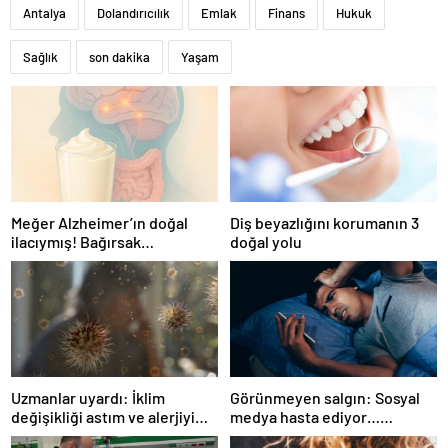
Antalya
Dolandırıcılık
Emlak
Finans
Hukuk
Sağlık
son dakika
Yaşam
Meğer Alzheimer’ın doğal
Diş beyazlığını korumanın 3
ilacıymış! Bağırsak
doğal yolu
iltihaplanmasını önlüyor…
Uzmanlar uyardı: İklim
Görünmeyen salgın: Sosyal
değişikliği astım ve alerjiyi
medya hasta ediyor…
tetikliyor
Fiziksel, duygusal, zihinsel