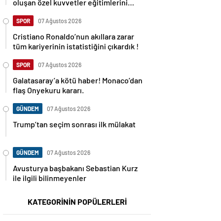
oluşan özel kuvvetler eğitimlerini
başlattı.
SPOR
07 Ağustos 2026
Cristiano Ronaldo’nun akıllara zarar
tüm kariyerinin istatistiğini çıkardık !
SPOR
07 Ağustos 2026
Galatasaray’a kötü haber! Monaco’dan
flaş Onyekuru kararı.
GÜNDEM
07 Ağustos 2026
Trump’tan seçim sonrası ilk mülakat
GÜNDEM
07 Ağustos 2026
Avusturya başbakanı Sebastian Kurz
ile ilgili bilinmeyenler
KATEGORİNİN POPÜLERLERİ