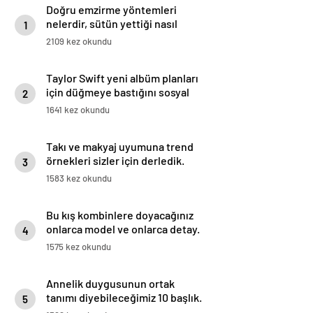
Doğru emzirme yöntemleri
nelerdir, sütün yettiği nasıl
1
anlaşılır?
2109 kez okundu
Taylor Swift yeni albüm planları
için düğmeye bastığını sosyal
2
medyadan duyurdu!
1641 kez okundu
Takı ve makyaj uyumuna trend
örnekleri sizler için derledik.
3
1583 kez okundu
Bu kış kombinlere doyacağınız
onlarca model ve onlarca detay.
4
1575 kez okundu
Annelik duygusunun ortak
tanımı diyebileceğimiz 10 başlık.
5