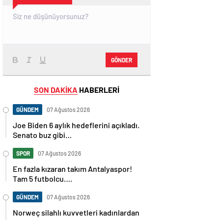
GÖNDER
SON DAKİKA
HABERLERİ
GÜNDEM
07 Ağustos 2026
Joe Biden 6 aylık hedeflerini açıkladı.
Senato buz gibi…
SPOR
07 Ağustos 2026
En fazla kızaran takım Antalyaspor!
Tam 5 futbolcu….
GÜNDEM
07 Ağustos 2026
Norweç silahlı kuvvetleri kadınlardan