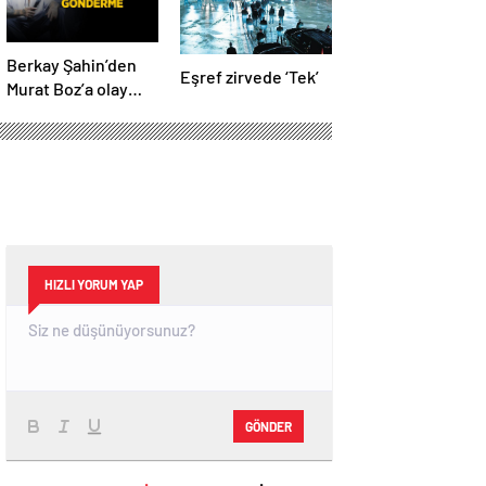
Berkay Şahin’den
Eşref zirvede ‘Tek’
Murat Boz’a olay
Volkan Konak
göndermesi!
‘Herkes anıyor seni
ağabeyim’
HIZLI YORUM YAP
GÖNDER