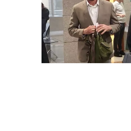
0
BEĞENDİM
ABONE OL
‘Issız Adam’ filmiyle ünlenen oyuncu Cem
duruşmada ‘anlaşmalı’ olarak boşandı.