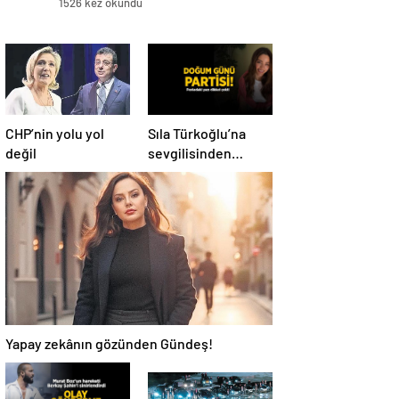
1526 kez okundu
CHP’nin yolu yol
Sıla Türkoğlu’na
değil
sevgilisinden
doğum günü
partisi! Pastadaki
yazı dikkat çekti
Yapay zekânın gözünden Gündeş!