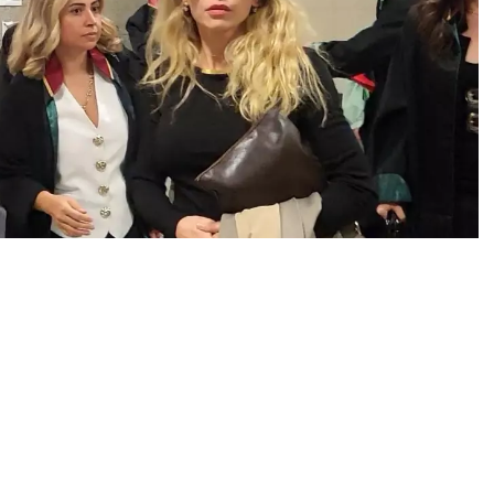
0
News
al Hünal, 13 yıllık eşi Lale Cangal ile 10 dakika süren