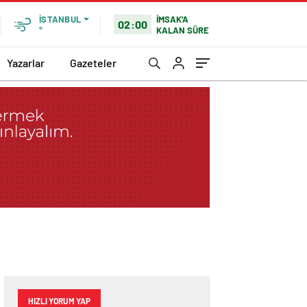
İMSAK'A
İSTANBUL
02:00
KALAN SÜRE
°
Yazarlar
Gazeteler
HIZLI YORUM YAP