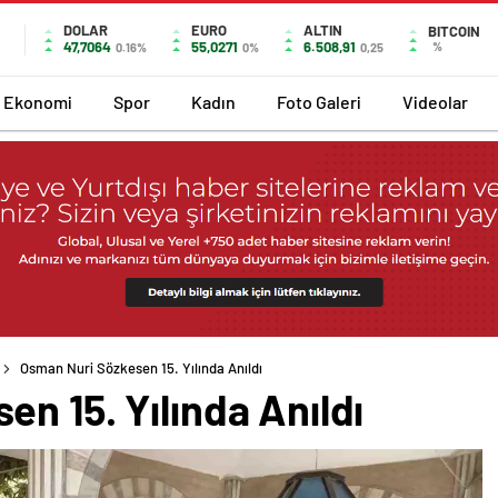
DOLAR
EURO
ALTIN
BITCOIN
47,7064
55,0271
6.508,91
%
0.16%
0%
0,25
Ekonomi
Spor
Kadın
Foto Galeri
Videolar
Osman Nuri Sözkesen 15. Yılında Anıldı
n 15. Yılında Anıldı