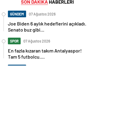
SON DAKİKA
HABERLERİ
GÜNDEM
07 Ağustos 2026
Joe Biden 6 aylık hedeflerini açıkladı.
Senato buz gibi…
SPOR
07 Ağustos 2026
En fazla kızaran takım Antalyaspor!
Tam 5 futbolcu….
GÜNDEM
07 Ağustos 2026
Norweç silahlı kuvvetleri kadınlardan
oluşan özel kuvvetler eğitimlerini
başlattı.
SPOR
07 Ağustos 2026
Cristiano Ronaldo’nun akıllara zarar
tüm kariyerinin istatistiğini çıkardık !
SPOR
07 Ağustos 2026
Galatasaray’a kötü haber! Monaco’dan