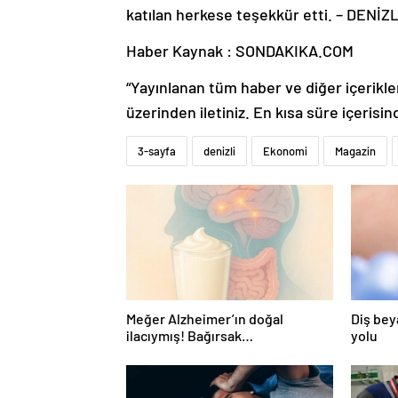
katılan herkese teşekkür etti. – DENİZL
Haber Kaynak : SONDAKIKA.COM
“Yayınlanan tüm haber ve diğer içerikler i
üzerinden iletiniz. En kısa süre içerisin
3-sayfa
denizli
Ekonomi
Magazin
Meğer Alzheimer’ın doğal
Diş bey
ilacıymış! Bağırsak
yolu
iltihaplanmasını önlüyor…