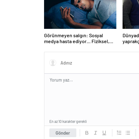
Görünmeyen salgın: Sosyal
Dünyada
medya hasta ediyor… Fiziksel,
yaprakç
duygusal, zihinsel etkilerine
operas
inanamayacaksınız
En az 10 karakter gerekli
Gönder