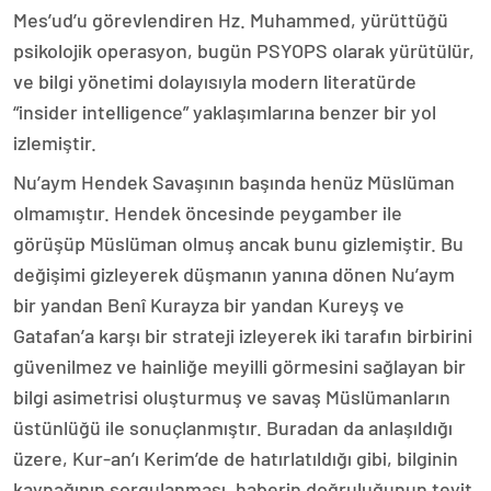
Mes’ud’u görevlendiren Hz. Muhammed, yürüttüğü
psikolojik operasyon, bugün PSYOPS olarak yürütülür,
ve bilgi yönetimi dolayısıyla modern literatürde
“insider intelligence” yaklaşımlarına benzer bir yol
izlemiştir.
Nu’aym Hendek Savaşının başında henüz Müslüman
olmamıştır. Hendek öncesinde peygamber ile
görüşüp Müslüman olmuş ancak bunu gizlemiştir. Bu
değişimi gizleyerek düşmanın yanına dönen Nu’aym
bir yandan Benî Kurayza bir yandan Kureyş ve
Gatafan’a karşı bir strateji izleyerek iki tarafın birbirini
güvenilmez ve hainliğe meyilli görmesini sağlayan bir
bilgi asimetrisi oluşturmuş ve savaş Müslümanların
üstünlüğü ile sonuçlanmıştır. Buradan da anlaşıldığı
üzere, Kur-an’ı Kerim’de de hatırlatıldığı gibi, bilginin
kaynağının sorgulanması, haberin doğruluğunun teyit