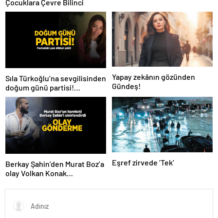
Çocuklara Çevre Bilinci
Yapay zekânın gözünden
Sıla Türkoğlu’na sevgilisinden
Gündeş!
doğum günü partisi!
Pastadaki yazı dikkat çekti
Eşref zirvede ‘Tek’
Berkay Şahin’den Murat Boz’a
olay Volkan Konak
göndermesi! ‘Herkes anıyor
seni ağabeyim’