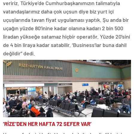
veririz. Türkiye’de Cumhurbaşkanımızın talimatıyla
vatandaşlarımız daha çok uçsun diye biz yurt içi
uçuşlarında tavan fiyat uygulaması yaptık. Şu anda bir
uçağın yüzde 80’inine kadar olanına kadarı 2 bin 500
liradan yükseğe satamaz hiçbir operatör. Yüzde 20’sini
de 4 bin liraya kadar satabilir. ‘Business’lar buna dahil
değildir” dedi.
‘RİZE’DEN HER HAFTA 72 SEFER VAR’