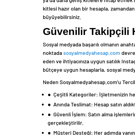
ya da daha geniş kitlelere hitap etmek ist
kitlesi hazır olan bir hesapla, zamandan
büyüyebilirsiniz.
Güvenilir Takipçil
Sosyal medyada başarılı olmanın anahtar
noktada
sosyalmedyahesap.com
devrey
eden ve ihtiyacınıza uygun satılık Insta
bütçeye uygun hesaplarla, sosyal medya 
Neden Sosyalmedyahesap.com’u Tercih
● Çeşitli Kategoriler: İşletmenizin 
● Anında Teslimat: Hesap satın aldık
● Güvenli İşlem: Satın alma işlemleri
gerçekleştirilir.
● Müşteri Desteği: Her adımda yanın