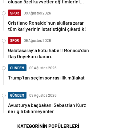
oluşan özel kuvvetler eğitimlerini
başlattı.
SPOR
09 Ağustos 2026
Cristiano Ronaldo’nun akıllara zarar
tüm kariyerinin istatistiğini çıkardık !
SPOR
09 Ağustos 2026
Galatasaray’a kötü haber! Monaco’dan
flaş Onyekuru kararı.
GÜNDEM
09 Ağustos 2026
Trump’tan seçim sonrası ilk mülakat
GÜNDEM
09 Ağustos 2026
Avusturya başbakanı Sebastian Kurz
ile ilgili bilinmeyenler
KATEGORİNİN POPÜLERLERİ