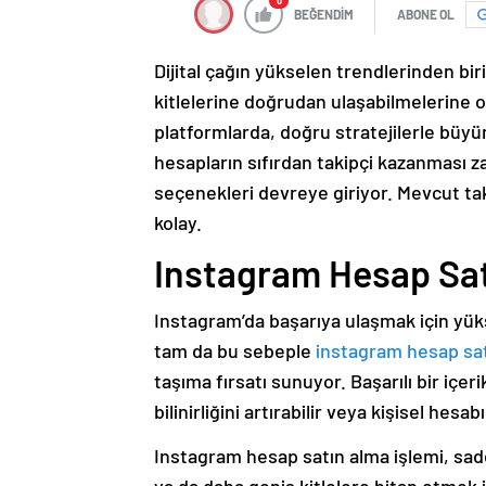
0
BEĞENDİM
ABONE OL
Dijital çağın yükselen trendlerinden b
kitlelerine doğrudan ulaşabilmelerine o
platformlarda, doğru stratejilerle büyu
hesapların sıfırdan takipçi kazanması z
seçenekleri devreye giriyor. Mevcut taki
kolay.
Instagram Hesap Sat
Instagram’da başarıya ulaşmak için yüks
tam da bu sebeple
instagram hesap sat
taşıma fırsatı sunuyor. Başarılı bir içer
bilinirliğini artırabilir veya kişisel hesab
Instagram hesap satın alma işlemi, sadece