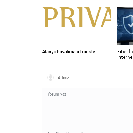
Tesislerine Verimli Sistemler
Ürünler
Sunuyor
Alanya havalimanı transfer
Fiber İ
İnterne