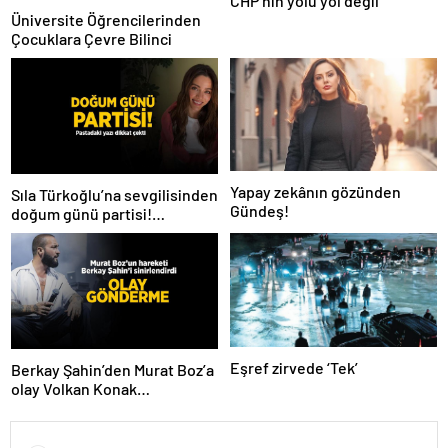
CHP’nin yolu yol değil
Üniversite Öğrencilerinden
Çocuklara Çevre Bilinci
Yapay zekânın gözünden
Sıla Türkoğlu’na sevgilisinden
Gündeş!
doğum günü partisi!
Pastadaki yazı dikkat çekti
Eşref zirvede ‘Tek’
Berkay Şahin’den Murat Boz’a
olay Volkan Konak
göndermesi! ‘Herkes anıyor
seni ağabeyim’