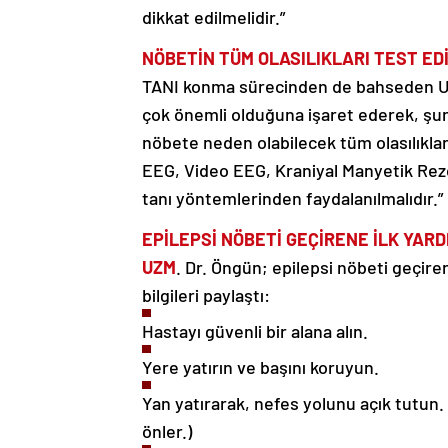
dikkat edilmelidir.”
NÖBETİN TÜM OLASILIKLARI TEST ED
TANI konma sürecinden de bahseden Uzm
çok önemli olduğuna işaret ederek, şunl
nöbete neden olabilecek tüm olasılıklar
EEG, Video EEG, Kraniyal Manyetik Rez
tanı yöntemlerinden faydalanılmalıdır.”
EPİLEPSİ NÖBETİ GEÇİRENE İLK YARD
UZM
. Dr. Öngün; epilepsi nöbeti geçiren
bilgileri paylaştı:
Hastayı güvenli bir alana alın.
Yere yatırın ve başını koruyun.
Yan yatırarak, nefes yolunu açık tutu
önler.)