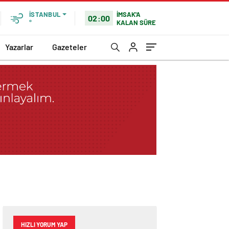
İMSAK'A
İSTANBUL
02:00
KALAN SÜRE
°
Yazarlar
Gazeteler
HIZLI YORUM YAP