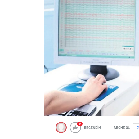
0
BEĞENDİM
ABONE OL