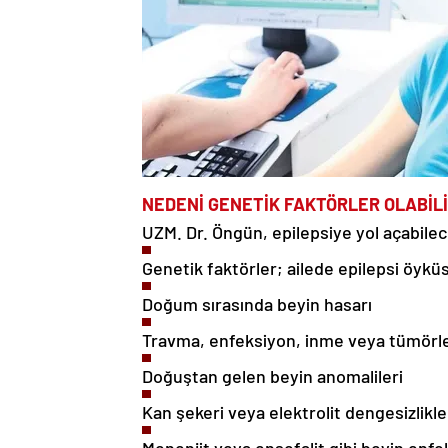
NEDENİ GENETİK FAKTÖRLER OLABİL
UZM. Dr. Öngün, epilepsiye yol açabilec
Genetik faktörler; ailede epilepsi öykü
Doğum sırasında beyin hasarı
Travma, enfeksiyon, inme veya tümörl
Doğuştan gelen beyin anomalileri
Kan şekeri veya elektrolit dengesizlikle
Menenjit veya ensefalit gibi beyin enfe