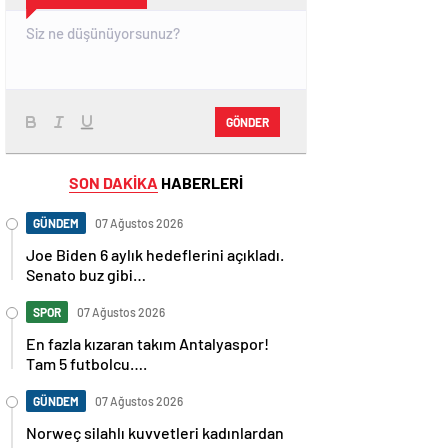
GÖNDER
SON DAKİKA
HABERLERİ
GÜNDEM
07 Ağustos 2026
Joe Biden 6 aylık hedeflerini açıkladı.
Senato buz gibi…
SPOR
07 Ağustos 2026
En fazla kızaran takım Antalyaspor!
Tam 5 futbolcu….
GÜNDEM
07 Ağustos 2026
Norweç silahlı kuvvetleri kadınlardan