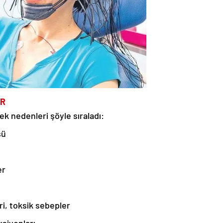
İR
ek nedenleri şöyle sıraladı:
sü
er
ri, toksik sebepler
ksiyonları