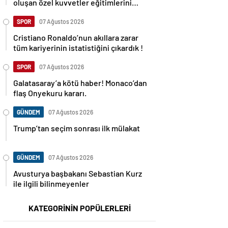
oluşan özel kuvvetler eğitimlerini
başlattı.
SPOR
07 Ağustos 2026
Cristiano Ronaldo’nun akıllara zarar
tüm kariyerinin istatistiğini çıkardık !
SPOR
07 Ağustos 2026
Galatasaray’a kötü haber! Monaco’dan
flaş Onyekuru kararı.
GÜNDEM
07 Ağustos 2026
Trump’tan seçim sonrası ilk mülakat
GÜNDEM
07 Ağustos 2026
Avusturya başbakanı Sebastian Kurz
ile ilgili bilinmeyenler
KATEGORİNİN POPÜLERLERİ