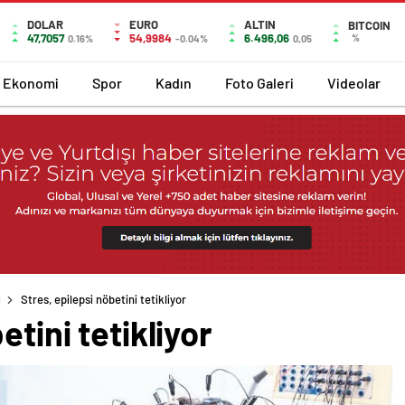
DOLAR
EURO
ALTIN
BITCOIN
47,7057
54,9984
6.496,06
%
0.16%
-0.04%
0,05
Ekonomi
Spor
Kadın
Foto Galeri
Videolar
ı
Stres, epilepsi nöbetini tetikliyor
etini tetikliyor