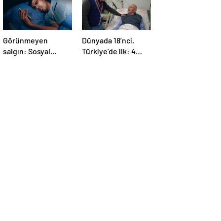
Görünmeyen
Dünyada 18’nci,
salgın: Sosyal
Türkiye’de ilk: 4
medya hasta
yaprakçıklı aort
ediyor… Fiziksel,
kapağına TAVİ
duygusal, zihinsel
operasyonu
etkilerine
inanamayacaksınız