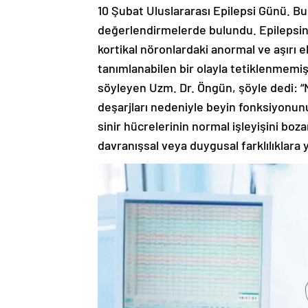
10 Şubat Uluslararası Epilepsi Günü. B
değerlendirmelerde bulundu. Epilepsinin 
kortikal nöronlardaki anormal ve aşırı e
tanımlanabilen bir olayla tetiklenmemiş
söyleyen Uzm. Dr. Öngün, şöyle dedi: “
deşarjları nedeniyle beyin fonksiyonun
sinir hücrelerinin normal işleyişini bozar
davranışsal veya duygusal farklılıklara y