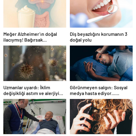
Meğer Alzheimer’ın doğal
Diş beyazlığını korumanın 3
ilacıymış! Bağırsak
doğal yolu
iltihaplanmasını önlüyor…
Uzmanlar uyardı: İklim
Görünmeyen salgın: Sosyal
değişikliği astım ve alerjiyi
medya hasta ediyor…
tetikliyor
Fiziksel, duygusal, zihinsel
etkilerine inanamayacaksınız