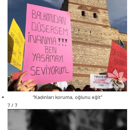
“Kadınları koruma, oğlunu eğit”
7 / 7