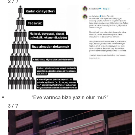
2 / 7
“Eve varınca bize yazın olur mu?”
3 / 7