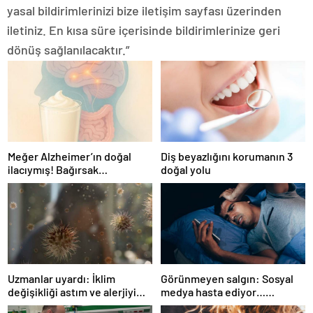
yasal bildirimlerinizi bize iletişim sayfası üzerinden
iletiniz. En kısa süre içerisinde bildirimlerinize geri
dönüş sağlanılacaktır.”
Meğer Alzheimer’ın doğal
Diş beyazlığını korumanın 3
ilacıymış! Bağırsak
doğal yolu
iltihaplanmasını önlüyor…
Uzmanlar uyardı: İklim
Görünmeyen salgın: Sosyal
değişikliği astım ve alerjiyi
medya hasta ediyor…
tetikliyor
Fiziksel, duygusal, zihinsel