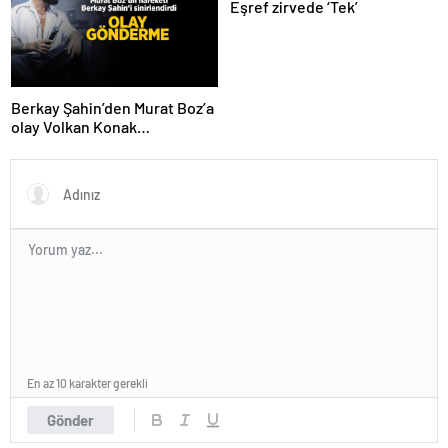
Eşref zirvede ‘Tek’
Berkay Şahin’den Murat Boz’a
olay Volkan Konak
göndermesi! ‘Herkes anıyor
seni ağabeyim’
En az 10 karakter gerekli
Gönder