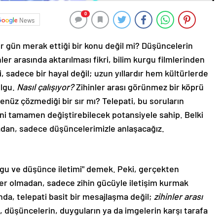
0
News
ün merak ettiği bir konu değil mi? Düşüncelerin
r arasında aktarılması fikri, bilim kurgu filmlerinden
i, sadece bir hayal değil; uzun yıllardır hem kültürlerde
olgu.
Nasıl çalışıyor?
Zihinler arası görünmez bir köprü
nüz çözmediği bir sır mı? Telepati, bu soruların
mini tamamen değiştirebilecek potansiyele sahip. Belki
adan, sadece düşüncelerimizle anlaşacağız.
ygu ve düşünce iletimi" demek. Peki, gerçekten
r olmadan, sadece zihin gücüyle iletişim kurmak
ında, telepati basit bir mesajlaşma değil;
zihinler arası
, düşüncelerin, duyguların ya da imgelerin karşı tarafa