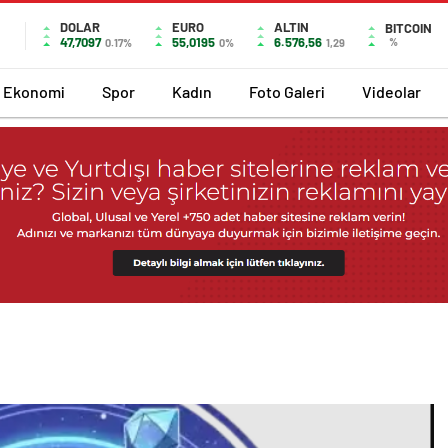
DOLAR
EURO
ALTIN
BITCOIN
47,7097
55,0195
6.576,56
%
0.17%
0%
1,29
Ekonomi
Spor
Kadın
Foto Galeri
Videolar