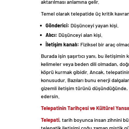
aktarılması anlamına gelir.
Temel olarak telepatide üç kritik kavra
Gönderici:
Düşünceyi yayan kişi.
Alıcı:
Düşünceyi alan kişi.
İletişim kanalı:
Fiziksel bir araç olmad
Burada işin şaşırtıcı yanı, bu iletişimin
kelimeler veya beden dili olmadan, doğr
köprü kurmak gibidir. Ancak, telepatini
konusudur. Bazıları bunu enerji dalgalarıy
gizemli iletişim türünü düşündüğünde, 
edersin.
Telepatinin Tarihçesi ve Kültürel Yansı
Telepati
, tarih boyunca insan zihnini 
telepatik iletişimi çoğu zaman mistik güç