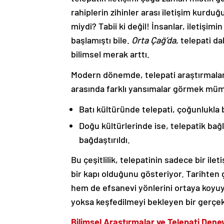
rahiplerin zihinler arası iletişim kurduğ
miydi? Tabii ki değil! İnsanlar, iletişim
başlamıştı bile.
Orta Çağ’da
, telepati da
bilimsel merak arttı.
Modern dönemde, telepati araştırmaları p
arasında farklı yansımalar görmek mü
Batı kültüründe telepati, çoğunlukla bi
Doğu kültürlerinde ise, telepatik bağ
bağdaştırıldı.
Bu çeşitlilik, telepatinin sadece bir ile
bir kapı olduğunu gösteriyor. Tarihte
hem de efsanevi yönlerini ortaya koyuyo
yoksa keşfedilmeyi bekleyen bir gerçe
Bilimsel Araştırmalar ve Telepati Deney