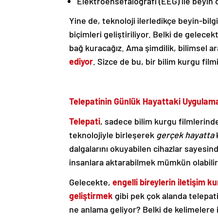
Elektroensefalografi (EEG) ile beyin 
Yine de, teknoloji ilerledikçe beyin-bil
biçimleri geliştiriliyor. Belki de gelece
bağ kuracağız. Ama şimdilik, bilimsel a
ediyor
. Sizce de bu, bir bilim kurgu film
Telepatinin Günlük Hayattaki Uygulama
Telepati
, sadece bilim kurgu filmlerin
teknolojiyle birleşerek
gerçek hayatta
k
dalgalarını okuyabilen cihazlar sayesin
insanlara aktarabilmek mümkün olabilir.
Gelecekte,
engelli bireylerin iletişim 
geliştirmek
gibi pek çok alanda telepati
ne anlama geliyor? Belki de kelimelere