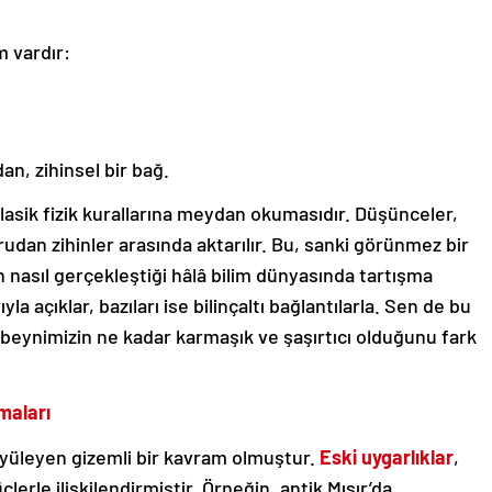
m vardır:
an, zihinsel bir bağ.
 klasik fizik kurallarına meydan okumasıdır. Düşünceler,
udan zihinler arasında aktarılır. Bu, sanki görünmez bir
n nasıl gerçekleştiği hâlâ bilim dünyasında tartışma
la açıklar, bazıları ise bilinçaltı bağlantılarla. Sen de bu
beynimizin ne kadar karmaşık ve şaşırtıcı olduğunu fark
maları
büyüleyen gizemli bir kavram olmuştur.
Eski uygarlıklar
,
lerle ilişkilendirmiştir. Örneğin, antik Mısır’da