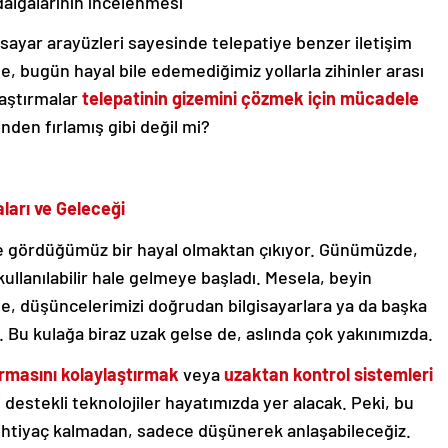
dalgalarının incelenmesi
gisayar arayüzleri sayesinde telepatiye benzer iletişim
kte, bugün hayal bile edemediğimiz yollarla zihinler arası
raştırmalar
telepatinin gizemini çözmek için mücadele
inden fırlamış gibi değil mi?
ları ve Geleceği
de gördüğümüz bir hayal olmaktan çıkıyor. Günümüzde,
ullanılabilir hale gelmeye başladı. Mesela, beyin
de, düşüncelerimizi doğrudan bilgisayarlara ya da başka
 Bu kulağa biraz uzak gelse de, aslında çok yakınımızda.
kurmasını kolaylaştırmak
veya
uzaktan kontrol sistemleri
 destekli teknolojiler hayatımızda yer alacak. Peki, bu
 ihtiyaç kalmadan, sadece düşünerek anlaşabileceğiz.