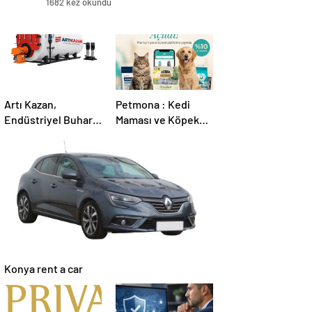
1682 kez okundu
Artı Kazan,
Petmona : Kedi
Endüstriyel Buhar
Maması ve Köpek
Kazanı
Maması İle Tüm
Çözümleriyle
Evcil Hayvan
Üretim Tesislerine
Ürünleri
Verimli Sistemler
Sunuyor
Konya rent a car