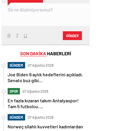
GÖNDER
SON DAKİKA
HABERLERİ
GÜNDEM
07 Ağustos 2026
Joe Biden 6 aylık hedeflerini açıkladı.
Senato buz gibi…
SPOR
07 Ağustos 2026
En fazla kızaran takım Antalyaspor!
Tam 5 futbolcu….
GÜNDEM
07 Ağustos 2026
Norweç silahlı kuvvetleri kadınlardan