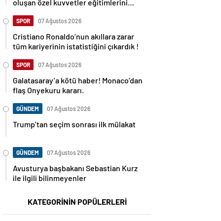
oluşan özel kuvvetler eğitimlerini
başlattı.
SPOR
07 Ağustos 2026
Cristiano Ronaldo’nun akıllara zarar
tüm kariyerinin istatistiğini çıkardık !
SPOR
07 Ağustos 2026
Galatasaray’a kötü haber! Monaco’dan
flaş Onyekuru kararı.
GÜNDEM
07 Ağustos 2026
Trump’tan seçim sonrası ilk mülakat
GÜNDEM
07 Ağustos 2026
Avusturya başbakanı Sebastian Kurz
ile ilgili bilinmeyenler
KATEGORİNİN POPÜLERLERİ