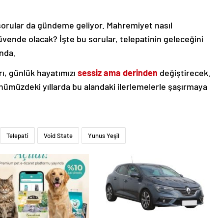
k sorular da gündeme geliyor. Mahremiyet nasıl
ende olacak? İşte bu sorular, telepatinin geleceğini
ında.
rı, günlük hayatımızı
sessiz ama derinden
değiştirecek.
ümüzdeki yıllarda bu alandaki ilerlemelerle şaşırmaya
Telepati
Void State
Yunus Yeşil