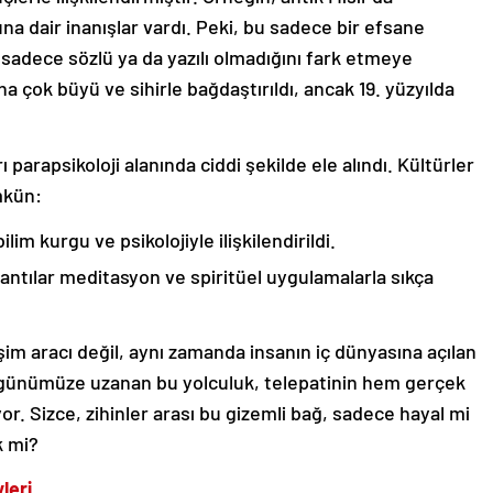
una dair inanışlar vardı. Peki, bu sadece bir efsane
in sadece sözlü ya da yazılı olmadığını fark etmeye
ha çok büyü ve sihirle bağdaştırıldı, ancak 19. yüzyılda
arapsikoloji alanında ciddi şekilde ele alındı. Kültürler
mkün:
lim kurgu ve psikolojiyle ilişkilendirildi.
lantılar meditasyon ve spiritüel uygulamalarla sıkça
tişim aracı değil, aynı zamanda insanın iç dünyasına açılan
n günümüze uzanan bu yolculuk, telepatinin hem gerçek
r. Sizce, zihinler arası bu gizemli bağ, sadece hayal mi
k mi?
leri