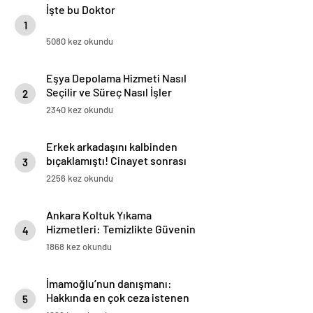
İşte bu Doktor
1
5080 kez okundu
Eşya Depolama Hizmeti Nasıl
Seçilir ve Süreç Nasıl İşler
2
2340 kez okundu
Erkek arkadaşını kalbinden
bıçaklamıştı! Cinayet sonrası
3
mesajlar ortaya çıktı:
2256 kez okundu
Bıçakladım dedin, Hakan
nerede?
Ankara Koltuk Yıkama
Hizmetleri: Temizlikte Güvenin
4
Adresi
1868 kez okundu
İmamoğlu’nun danışmanı:
Hakkında en çok ceza istenen
5
belediye başkanı İmamoğlu