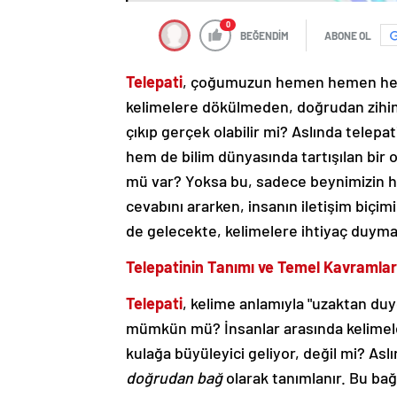
0
BEĞENDİM
ABONE OL
Telepati
, çoğumuzun hemen hemen her g
kelimelere dökülmeden, doğrudan zihinle
çıkıp gerçek olabilir mi? Aslında telepat
hem de bilim dünyasında tartışılan bir 
mü var? Yoksa bu, sadece beynimizin he
cevabını ararken, insanın iletişim biçi
de gelecekte, kelimelere ihtiyaç duym
Telepatinin Tanımı ve Temel Kavramlar
Telepati
, kelime anlamıyla "uzaktan du
mümkün mü? İnsanlar arasında kelimele
kulağa büyüleyici geliyor, değil mi? Asl
doğrudan bağ
olarak tanımlanır. Bu bağ