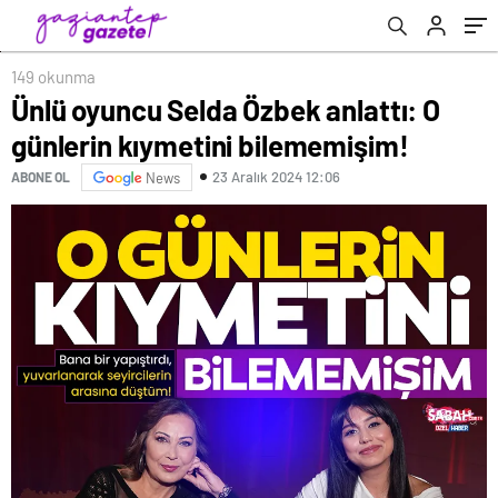
149 okunma
Ünlü oyuncu Selda Özbek anlattı: O
günlerin kıymetini bilememişim!
23 Aralık 2024 12:06
ABONE OL
News