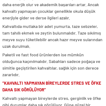
daha enerjik olur ve akademik başarıları artar. Ancak
kahvaltı yapmayan çocuklar genellikle okula düşük
enerjiyle gider ve derse ilgileri azalır.
Kahvaltıda mutlaka bir adet yumurta, taze sebzeler,
tam tahıllı ekmek ve zeytin bulunmalıdır. Taze sıkılmış
meyve suyu tüketilebilir ancak hazır meyve sularından
uzak durulmalı.
Paketli ve fast food ürünlerden ise mümkün
olduğunca kaçınılmalıdır. Sabahları sadece poğaça ve
simitle geçiştirilen kahvaltılar, sağlık için son derece
zararlıdır.
“KAHVALTI YAPMAYAN BİREYLERDE STRES VE ÖFKE
DAHA SIK GÖRÜLÜYOR”
Kahvaltı yapmayan bireylerde stres, gerginlik ve öfke
gibi durumlar daha sık görülüyor. Güne güzel bir