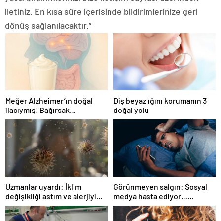
iletiniz. En kısa süre içerisinde bildirimlerinize geri
dönüş sağlanılacaktır.”
Meğer Alzheimer’ın doğal
Diş beyazlığını korumanın 3
ilacıymış! Bağırsak
doğal yolu
iltihaplanmasını önlüyor…
Uzmanlar uyardı: İklim
Görünmeyen salgın: Sosyal
değişikliği astım ve alerjiyi
medya hasta ediyor…
tetikliyor
Fiziksel, duygusal, zihinsel
etkilerine inanamayacaksınız