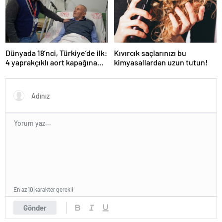
Dünyada 18’nci, Türkiye’de ilk:
Kıvırcık saçlarınızı bu
4 yaprakçıklı aort kapağına
kimyasallardan uzun tutun!
TAVİ operasyonu
En az 10 karakter gerekli
Gönder