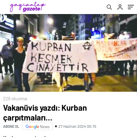
229 okunma
Vakanüvis yazdı: Kurban
çarpıtmaları…
27 Haziran 2024 00:15
ABONE OL
News