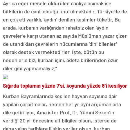
Ayrıca eğer mesele öldürülen canlıya acımak ise
bitkilerin de canlı olduğu unutulmaktadır. Türkiye’de de
en çok eti varlıklı, ‘aydın’ denilen kesimler tüketir. Bu
arada, kurbanın varlığından rahatsız olan ‘aydın
çevreler’e karşı utanan az sayıda Müslüman yazar çizer
de utandıkları çevrelerin hücumlarına ‘dini bilenler’
olarak destek vermektedirler. İşte, bütün bu
nedenlerle biz, kurban işini, âdeta birilerinden özür
diler gibi yapmamalıyız.”
Sığırda toplamın yüzde 7’si, koyunda yüzde 8’i kesiliyor
Kurban Bayramlarında kesilen hayvan sayısına dair
yapılan çarpıtmalar, hemen her yıl aynı argümanlarla
dile getiriliyor. Ama ister Prof. Dr. Yümni Sezen’in
verdiği 20 yıl öncesine ait bilgiler olsun, isterse de
daha yakın tarihlere ilişkin veriler olsun, kurban