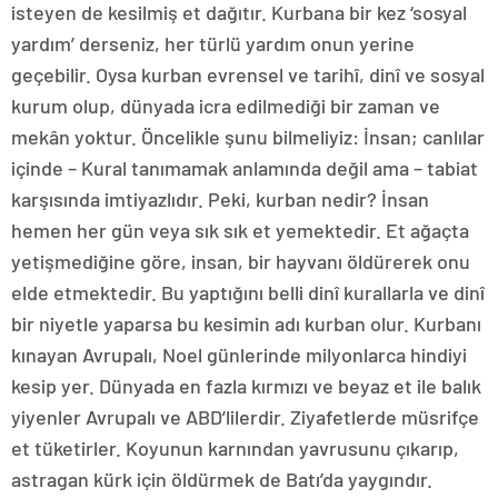
isteyen de kesilmiş et dağıtır. Kurbana bir kez ‘sosyal
yardım’ derseniz, her türlü yardım onun yerine
geçebilir. Oysa kurban evrensel ve tarihî, dinî ve sosyal
kurum olup, dünyada icra edilmediği bir zaman ve
mekân yoktur. Öncelikle şunu bilmeliyiz: İnsan; canlılar
içinde – Kural tanımamak anlamında değil ama – tabiat
karşısında imtiyazlıdır. Peki, kurban nedir? İnsan
hemen her gün veya sık sık et yemektedir. Et ağaçta
yetişmediğine göre, insan, bir hayvanı öldürerek onu
elde etmektedir. Bu yaptığını belli dinî kurallarla ve dinî
bir niyetle yaparsa bu kesimin adı kurban olur. Kurbanı
kınayan Avrupalı, Noel günlerinde milyonlarca hindiyi
kesip yer. Dünyada en fazla kırmızı ve beyaz et ile balık
yiyenler Avrupalı ve ABD’lilerdir. Ziyafetlerde müsrifçe
et tüketirler. Koyunun karnından yavrusunu çıkarıp,
astragan kürk için öldürmek de Batı’da yaygındır.