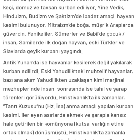
keçi, domuz ve tavşan kurban ediliyor. Yine Vedik,
Hinduizm, Budizm ve Şaktizm’de ibadet amaçlı hayvan
kesimi bulunuyor. Mitraizm’de boğa, müşrik Araplarda
güvercin, Fenikeliler, Sümerler ve Babil’de çocuk /
insan, Samilerde ilk doğan hayvan, eski Türkler ve
Slavlarda geyik kurbanı yaygındı.
Antik Yunan’da ise hayvanlar kesilerek değil yakılarak
kurban edilirdi. Eski Yahudilik’teki muhtelif hayvanlar,
bazı ana akım Yahudilikten uzaklaşan kimi marjinal
mezheplerinde insan, sonrasında ise tahıl ve şarap
törenleri görülüyordu. Hıristiyanlık’ta ilk zamanlar,
“Tanrı Kuzusu”nu (Hz. İsa) anma amaçlı yapılan kurban
kesimi, ilerleyen asırlarda ekmek ve şarapla kansız
hale getirilen bir komünyona (kutsal varlığın etine
ortak olmak) dönüşmüştü. Hıristiyanlık’ta zamanla