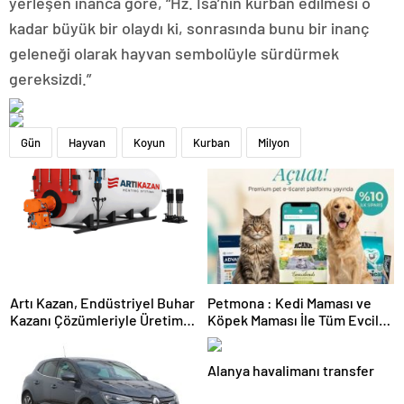
yerleşen inanca göre, “Hz. İsa’nın kurban edilmesi o
kadar büyük bir olaydı ki, sonrasında bunu bir inanç
geleneği olarak hayvan sembolüyle sürdürmek
gereksizdi.”
Gün
Hayvan
Koyun
Kurban
Milyon
Artı Kazan, Endüstriyel Buhar
Petmona : Kedi Maması ve
Kazanı Çözümleriyle Üretim
Köpek Maması İle Tüm Evcil
Tesislerine Verimli Sistemler
Hayvan Ürünleri
Sunuyor
Alanya havalimanı transfer