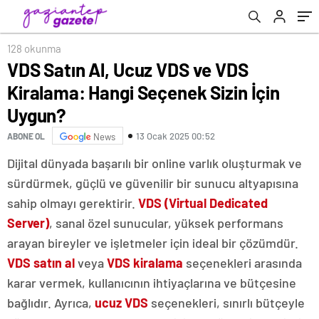
128 okunma
VDS Satın Al, Ucuz VDS ve VDS
Kiralama: Hangi Seçenek Sizin İçin
Uygun?
13 Ocak 2025 00:52
ABONE OL
News
Dijital dünyada başarılı bir online varlık oluşturmak ve
sürdürmek, güçlü ve güvenilir bir sunucu altyapısına
sahip olmayı gerektirir.
VDS (Virtual Dedicated
Server)
, sanal özel sunucular, yüksek performans
arayan bireyler ve işletmeler için ideal bir çözümdür.
VDS satın al
veya
VDS kiralama
seçenekleri arasında
karar vermek, kullanıcının ihtiyaçlarına ve bütçesine
bağlıdır. Ayrıca,
ucuz VDS
seçenekleri, sınırlı bütçeyle