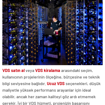
VDS satın al
veya
VDS kiralama
arasındaki seçim,
kullanıcının projelerinin ölçeğine, bütçesine ve teknik
bilgi seviyesine bağlıdır.
Ucuz VDS
seçenekleri, düşük
maliyetle yüksek performans arayanlar için ideal
olabilir, ancak her zaman kaliteyi göz ardı etmemek
gerekir. İyi bir VDS hizmeti, projenizin başarısını