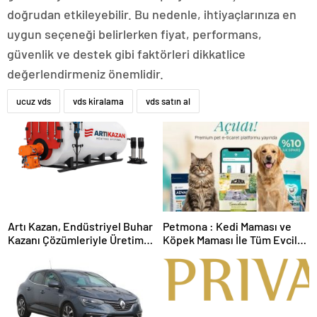
doğrudan etkileyebilir. Bu nedenle, ihtiyaçlarınıza en
uygun seçeneği belirlerken fiyat, performans,
güvenlik ve destek gibi faktörleri dikkatlice
değerlendirmeniz önemlidir.
ucuz vds
vds kiralama
vds satın al
Artı Kazan, Endüstriyel Buhar
Petmona : Kedi Maması ve
Kazanı Çözümleriyle Üretim
Köpek Maması İle Tüm Evcil
Tesislerine Verimli Sistemler
Hayvan Ürünleri
Sunuyor