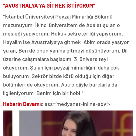
“AVUSTRALYA’YA GİTMEK İSTİYORUM”
“İstanbul Üniversitesi Peyzaj Mimarlığı Bölümü
mezunuyum. İkinci üniversitem de Adalet şu an o
mesleği yapıyorum. Hukuk sekreterliği yapıyorum.
Hayalim ise Avustralya’ya gitmek. Abim orada yaşıyor
şu an. Ben de onun yanına gitmeyi düşünüyorum. Dil
üzerine çalışmalara başladım. 3. üniversiteyi
okuyorum. Şu an için peyzaj mimarlığını daha çok
buluyorum. Sektör bizde kötü olduğu için diğer
bölümleri de okuyorum. Astrolojiyle burçlarla da
ilgileniyorum. Benim için bir hobi.”
Haberin Devamı
class=’medyanet-inline-adv’>