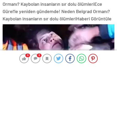
Ormanı? Kaybolan insanların sır dolu ölümleri
Ece
Gürel’le yeniden gündemde! Neden Belgrad Ormanı?
Kaybolan insanların sır dolu ölümleri
Haberi Görüntüle
0
0
0
0
Haber Kaynak : MILLIYET.COM.TR
“Yayınlanan tüm haber ve diğer içerikler ile ilgili olarak
yasal bildirimlerinizi bize iletişim sayfası üzerinden
iletiniz. En kısa süre içerisinde bildirimlerinize geri