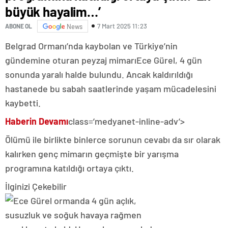
büyük hayalim…’
7 Mart 2025 11:23
ABONE OL
News
Belgrad Ormanı’nda kaybolan ve Türkiye’nin
gündemine oturan peyzaj mimarıEce Gürel, 4 gün
sonunda yaralı halde bulundu. Ancak kaldırıldığı
hastanede bu sabah saatlerinde yaşam mücadelesini
kaybetti.
Haberin Devamı
class=’medyanet-inline-adv’>
Ölümü ile birlikte binlerce sorunun cevabı da sır olarak
kalırken genç mimarın geçmişte bir yarışma
programına katıldığı ortaya çıktı.
İlginizi Çekebilir