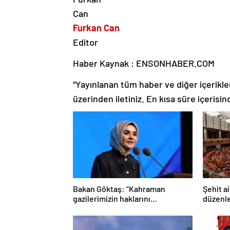
Furkan Can
Editor
Haber Kaynak : ENSONHABER.COM
“Yayınlanan tüm haber ve diğer içerikler i
üzerinden iletiniz. En kısa süre içerisin
Bakan Göktaş: “Kahraman
Şehit ai
gazilerimizin haklarını
düzenle
güçlendiren yeni bir dönemin
edildi
kapılarını aralıyoruz”