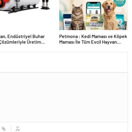
zan, Endüstriyel Buhar
Petmona : Kedi Maması ve Köpek
Çözümleriyle Üretim
Maması İle Tüm Evcil Hayvan
rine Verimli Sistemler
Ürünleri
r