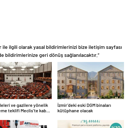
le ilgili olarak yasal bildirimlerinizi bize iletişim sayfası
de bildirimlerinize geri dönüş sağlanılacaktır.”
leleri ve gazilere yönelik
İzmir’deki eski DGM binaları
me teklifi Meclis’te kabul
kütüphane olacak