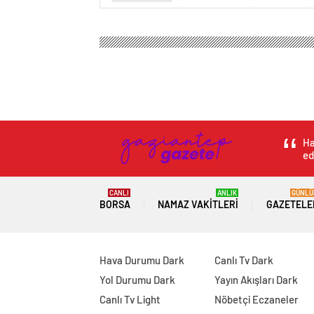
Ha
ed
CANLI
ANLIK
GÜNLÜ
BORSA
NAMAZ VAKITLERI
GAZETELE
Hava Durumu Dark
Canlı Tv Dark
Yol Durumu Dark
Yayın Akışları Dark
Canlı Tv Light
Nöbetçi Eczaneler