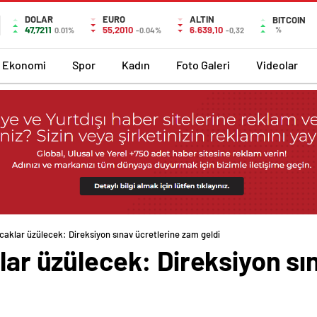
DOLAR
EURO
ALTIN
BITCOIN
47,7211
55,2010
6.639,10
%
0.01%
-0.04%
-0,32
Ekonomi
Spor
Kadın
Foto Galeri
Videolar
acaklar üzülecek: Direksiyon sınav ücretlerine zam geldi
klar üzülecek: Direksiyon sı