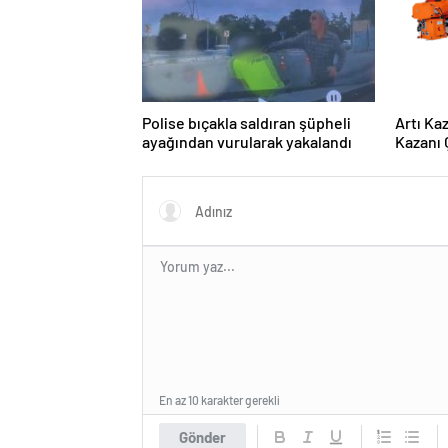
Polise bıçakla saldıran şüpheli
Artı Ka
ayağından vurularak yakalandı
Kazanı 
Tesisle
Sunuyo
En az 10 karakter gerekli
Gönder