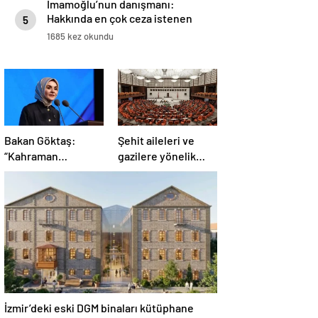
İmamoğlu’nun danışmanı:
Hakkında en çok ceza istenen
5
belediye başkanı İmamoğlu
1685 kez okundu
Bakan Göktaş:
Şehit aileleri ve
“Kahraman
gazilere yönelik
gazilerimizin
düzenleme teklifi
haklarını
Meclis’te kabul
güçlendiren yeni bir
edildi
dönemin kapılarını
aralıyoruz”
İzmir’deki eski DGM binaları kütüphane