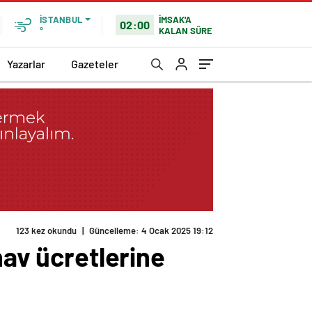
İMSAK'A
İSTANBUL
02:00
KALAN SÜRE
°
Yazarlar
Gazeteler
123 kez okundu
|
Güncelleme: 4 Ocak 2025 19:12
nav ücretlerine