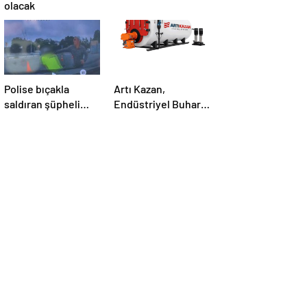
olacak
Polise bıçakla
Artı Kazan,
saldıran şüpheli
Endüstriyel Buhar
ayağından
Kazanı
vurularak yakalandı
Çözümleriyle
Üretim Tesislerine
Verimli Sistemler
Sunuyor