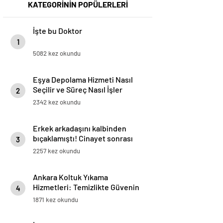
KATEGORİNİN POPÜLERLERİ
İşte bu Doktor
1
5082 kez okundu
Eşya Depolama Hizmeti Nasıl
Seçilir ve Süreç Nasıl İşler
2
2342 kez okundu
Erkek arkadaşını kalbinden
bıçaklamıştı! Cinayet sonrası
3
mesajlar ortaya çıktı:
2257 kez okundu
Bıçakladım dedin, Hakan
nerede?
Ankara Koltuk Yıkama
Hizmetleri: Temizlikte Güvenin
4
Adresi
1871 kez okundu