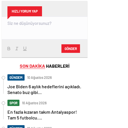
HIZLI YORUM YAP
GÖNDER
SON DAKİKA
HABERLERİ
GÜNDEM
10 Ağustos 2026
Joe Biden 6 aylık hedeflerini açıkladı.
Senato buz gibi…
SPOR
10 Ağustos 2026
En fazla kızaran takım Antalyaspor!
Tam 5 futbolcu….