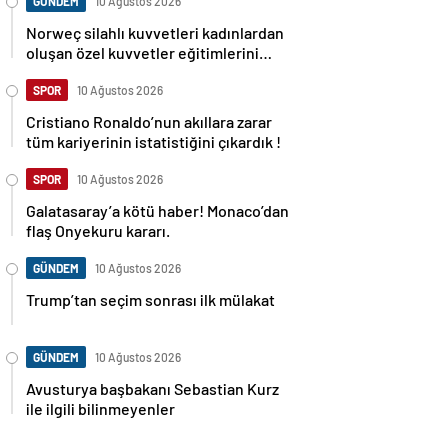
GÜNDEM
10 Ağustos 2026
Norweç silahlı kuvvetleri kadınlardan
oluşan özel kuvvetler eğitimlerini
başlattı.
SPOR
10 Ağustos 2026
Cristiano Ronaldo’nun akıllara zarar
tüm kariyerinin istatistiğini çıkardık !
SPOR
10 Ağustos 2026
Galatasaray’a kötü haber! Monaco’dan
flaş Onyekuru kararı.
GÜNDEM
10 Ağustos 2026
Trump’tan seçim sonrası ilk mülakat
GÜNDEM
10 Ağustos 2026
Avusturya başbakanı Sebastian Kurz
ile ilgili bilinmeyenler