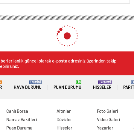
berleri anlık güncel olarak e-posta adresiniz üzerinden takip
ebilirsiniz.
K
TAHMİNİ
LİG
EKONOMİ
E
R
HAVA DURUMU
PUAN DURUMU
HISSELER
PARI
Canlı Borsa
Altınlar
Foto Galeri
Namaz Vakitleri
Dövizler
Video Galeri
Puan Durumu
Hisseler
Yazarlar