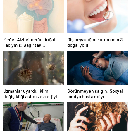
Meğer Alzheimer’ın doğal
Diş beyazlığını korumanın 3
ilacıymış! Bağırsak
doğal yolu
iltihaplanmasını önlüyor…
Uzmanlar uyardı: İklim
Görünmeyen salgın: Sosyal
değişikliği astım ve alerjiyi
medya hasta ediyor…
tetikliyor
Fiziksel, duygusal, zihinsel
etkilerine inanamayacaksınız