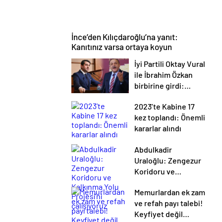
İnce’den Kılıçdaroğlu’na yanıt:
Kanıtınız varsa ortaya koyun
İyi Partili Oktay Vural
ile İbrahim Özkan
birbirine girdi:
Oğlunuz ABB’de
2023’te Kabine 17
çalışmaya devam
kez toplandı: Önemli
edecek mi?
kararlar alındı
Abdulkadir
Uraloğlu: Zengezur
Koridoru ve
Kalkınma Yolu
Memurlardan ek zam
Projesi’ni çalışıyoruz
ve refah payı talebi!
Keyfiyet değil