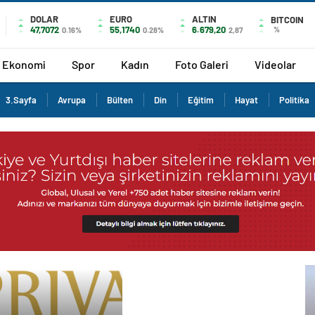
DOLAR
EURO
ALTIN
BITCOIN
47,7072
55,1740
6.679,20
%
0.16%
0.28%
2,87
Ekonomi
Spor
Kadın
Foto Galeri
Videolar
3.Sayfa
Avrupa
Bülten
Din
Eğitim
Hayat
Politika