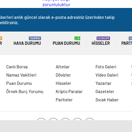
zorunluluktur
berleri anlık güncel olarak e-posta adresiniz üzerinden takip
ebilirsiniz.
K
TAHMİNİ
LİG
EKONOMİ
E
R
HAVA DURUMU
PUAN DURUMU
HISSELER
PARI
Canlı Borsa
Altınlar
Foto Galeri
Namaz Vakitleri
Dövizler
Video Galeri
Puan Durumu
Hisseler
Yazarlar
Örnek Burç Yorumu
Kripto Paralar
Gazeteler
Pariteler
Sıcak Haber