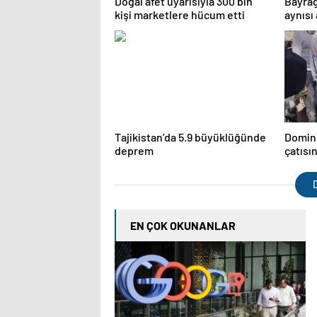
Doğal afet uyarısıyla 300 bin
Bayrağ
kişi marketlere hücum etti
aynısı
kırılıy
Tajikistan’da 5.9 büyüklüğünde
Domini
deprem
çatısı
hayatı
226’ya
D
EN ÇOK OKUNANLAR