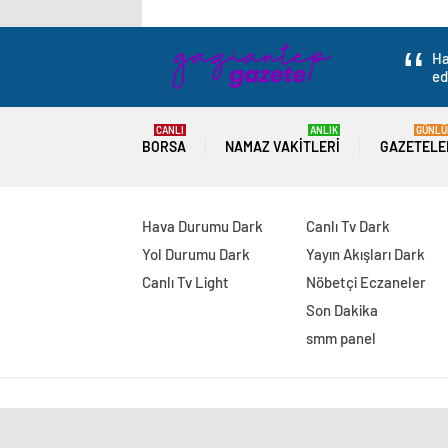
Azerbaycan’ın
ayrılmaz bir
parçasıdır!
Ha
ed
CANLI
ANLIK
GÜNLÜ
BORSA
NAMAZ VAKITLERI
GAZETELE
Hava Durumu Dark
Canlı Tv Dark
Yol Durumu Dark
Yayın Akışları Dark
Canlı Tv Light
Nöbetçi Eczaneler
Son Dakika
smm panel