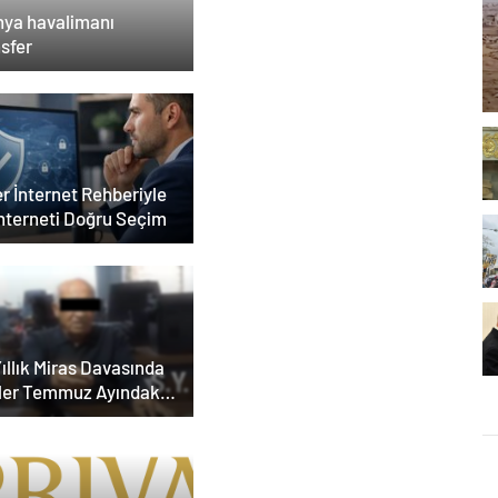
nya havalimanı
sfer
r İnternet Rehberiyle
İnterneti Doğru Seçim
ıllık Miras Davasında
ler Temmuz Ayındaki
ar Duruşmasına
ildi