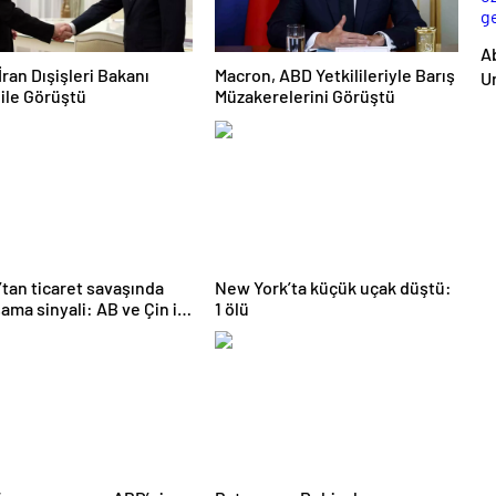
A
İran Dışişleri Bakanı
Macron, ABD Yetkilileriyle Barış
Ur
 ile Görüştü
Müzakerelerini Görüştü
öz
ge
tan ticaret savaşında
New York’ta küçük uçak düştü:
ma sinyali: AB ve Çin ile
1 ölü
cağız