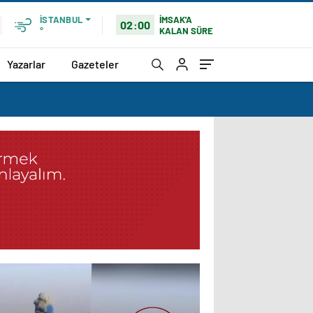
İMSAK'A
İSTANBUL
02:00
KALAN SÜRE
°
Yazarlar
Gazeteler