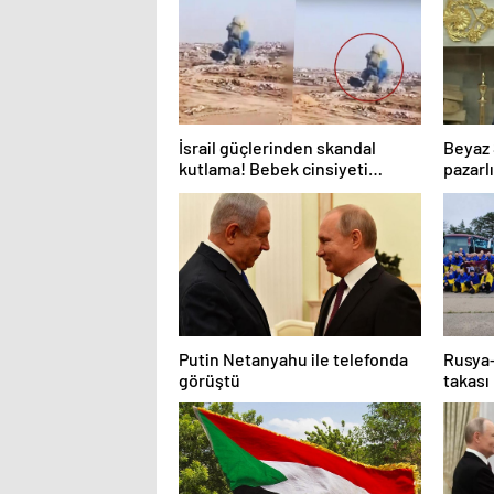
İsrail güçlerinden skandal
Beyaz 
kutlama! Bebek cinsiyeti
pazarlı
partisinde Gazze’de bina
olmalı
patlatıldı
Putin Netanyahu ile telefonda
Rusya-
görüştü
takası