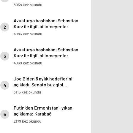
8034 kez okundu
Avusturya başbakanı Sebastian
Kurz ile ilgili bilinmeyenler
2
4983 kez okundu
Avusturya başbakanı Sebastian
Kurz ile ilgili bilinmeyenler
3
4969 kez okundu
Joe Biden 6 aylık hedeflerini
açıkladı. Senato buz gibi…
4
3115 kez okundu
Putin’den Ermenistan’ı yıkan
açıklama: Karabağ
5
Azerbaycan’ın ayrılmaz bir
2179 kez okundu
parçasıdır!