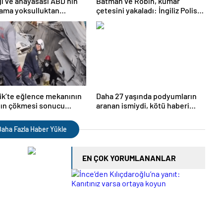
ı ve anayasası ABD’nin
Batman ve Robin, kumar
 ama yoksulluktan
çetesini yakaladı: İngiliz Polisi
orlar
çizgi romanları gerçeğe taşıdı
k’te eğlence mekanının
Daha 27 yaşında podyumların
nın çökmesi sonucu
aranan ismiydi, kötü haberi
nı kaybedenlerin sayısı
duyan inanamadı
 yükseldi
aha Fazla Haber Yükle
EN ÇOK YORUMLANANLAR